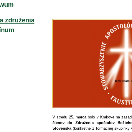
iwum
a združenia
tínum
V stredu 25. marca bolo v Krakove na zasadn
členov do Združenia apoštolov Božieh
Slovenska
(konkrétne z formačnej skupinky 