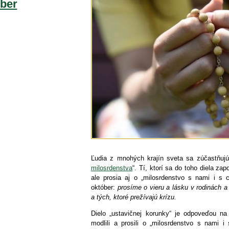
ber
Ľudia z mnohých krajín sveta sa zúčastňujú
milosrdenstva
“. Tí, ktorí sa do toho diela zap
ale prosia aj o „milosrdenstvo s nami i s
október:
prosíme o vieru a lásku v rodinách a
a tých, ktoré prežívajú krí
z
u.
Dielo „ustavičnej korunky“ je odpoveďou n
modlili a prosili o „milosrdenstvo s nami i