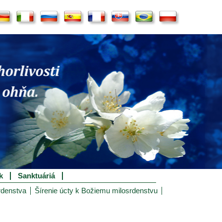
k
Sanktuáriá
rdenstva
Šírenie úcty k Božiemu milosrdenstvu