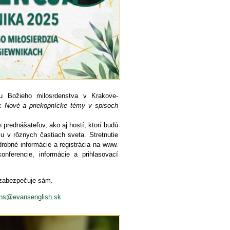
u Božieho milosrdenstva v Krakove-
u:
Nové a priekopnícke témy v spisoch
prednášateľov, ako aj hostí, ktorí budú
u v rôznych častiach sveta. Stretnutie
drobné informácie a registrácia na www.
onferencie, informácie a prihlasovací
 zabezpečuje sám.
ns@evansenglish.sk