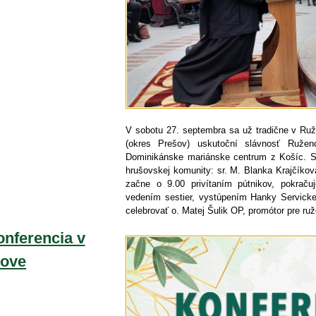
V sobotu 27. septembra sa už tradične v Ru
(okres Prešov) uskutoční slávnosť Ružen
Dominikánske mariánske centrum z Košíc. Sl
hrušovskej komunity: sr. M. Blanka Krajčíkov
začne o 9.00 privítaním pútnikov, pokraču
vedením sestier, vystúpením Hanky Servicke
celebrovať o. Matej Šulik OP, promótor pre ru
nferencia v
kove