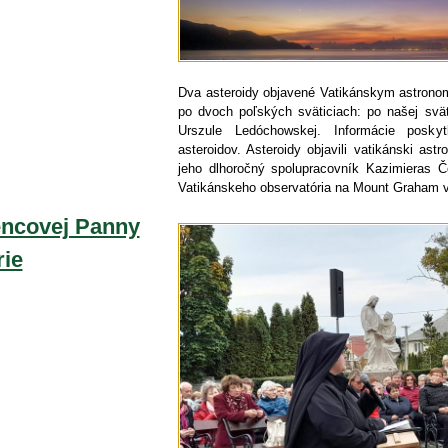
Dva asteroidy objavené Vatikánskym astrono
po dvoch poľských sväticiach: po našej svät
Urszule Ledóchowskej. Informácie posky
asteroidov. Asteroidy objavili vatikánski ast
jeho dlhoročný spolupracovník Kazimieras Č
Vatikánskeho observatória na Mount Graham v
ncovej Panny
ie