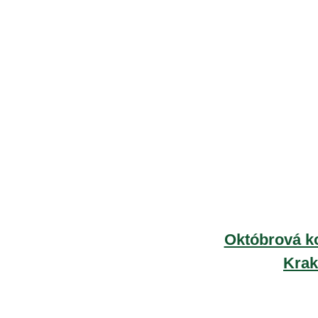
Októbrová ko
Kra