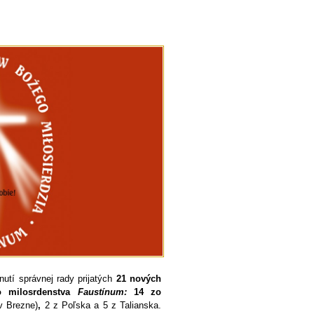
utí správnej rady prijatých
21 nových
o milosrdenstva
Faustínum:
14 zo
v Brezne)
,
2 z Poľska a 5 z Talianska.