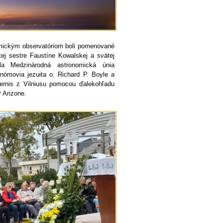
mickým observatóriom boli pomenované
ej sestre Faustíne Kowalskej a svätej
tla Medzinárodná astronomická únia
ronómovia jezuita o. Richard P. Boyle a
ernis z Vilniusu pomocou ďalekohľadu
 Arizone.