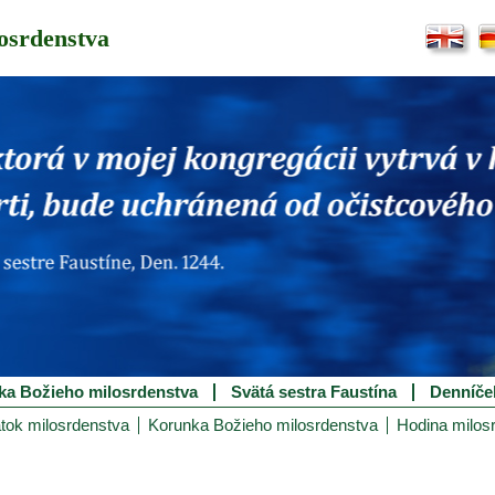
osrdenstva
ka Božieho milosrdenstva
Svätá sestra Faustína
Denníče
tok milosrdenstva
Korunka Božieho milosrdenstva
Hodina milos