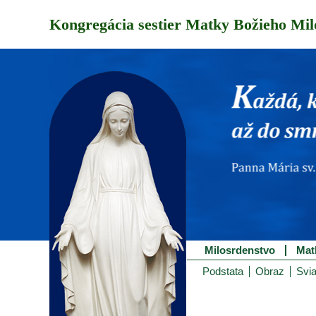
Kongregácia sestier Matky Božieho Mil
Milosrdenstvo
Mat
Podstata
Obraz
Svia