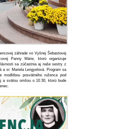
žencovej záhrade vo Vyšnej Šebastovej
covej Panny Márie, ktorú organizuje
ávnosti sa zúčastnia aj naše sestry z
á a sr. Mariela Lengyelová. Program sa
je modlitbou posvätného ruženca pod
j a svätou omšou o 10.30, ktorú bude
ženec.