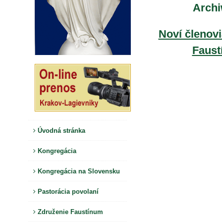
Arch
Noví členovi
Faus
Úvodná stránka
Kongregácia
Kongregácia na Slovensku
Pastorácia povolaní
Združenie Faustínum