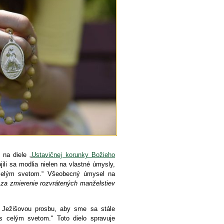
 na diele „
Ustavičnej korunky Božieho
ojili sa modlia nielen na vlastné úmysly,
 celým svetom.“ Všeobecný úmysel na
 za zmierenie rozvrátených manželstiev
a Ježišovou prosbu, aby sme sa stále
 s celým svetom.“ Toto dielo spravuje