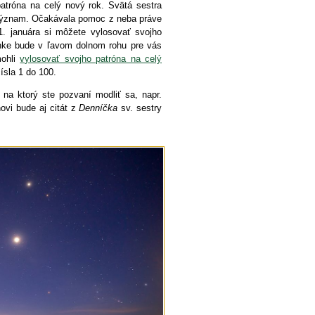
atróna na celý nový rok. Svätá sestra
 význam. Očakávala pomoc z neba práve
1. januára si môžete vylosovať svojho
nke bude v ľavom dolnom rohu pre vás
mohli
vylosovať svojho patróna na celý
ísla 1 do 100.
 na ktorý ste pozvaní modliť sa, napr.
ovi bude aj citát z
Denníčka
sv. sestry