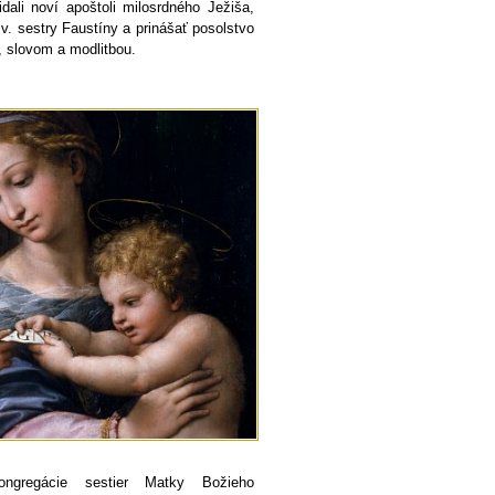
ali noví apoštoli milosrdného Ježiša,
sv. sestry Faustíny a prinášať posolstvo
 slovom a modlitbou.
ngregácie sestier Matky Božieho