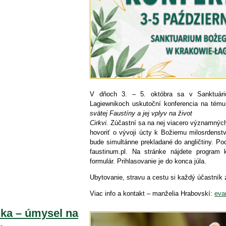
V dňoch 3. – 5. októbra sa v Sanktuári
Lagiewnikoch uskutoční konferencia na tém
svätej Faustíny a jej vplyv na život
Cirkvi.
Zúčastní sa na nej viacero významných 
hovoriť o vývoji úcty k Božiemu milosrdenstv
bude simultánne prekladané do angličtiny. Po
faustinum.pl. Na stránke nájdete program k
formulár. Prihlasovanie je do konca júla.
Ubytovanie, stravu a cestu si každý účastník
Viac info a kontakt – manželia Hrabovskí:
eva
ka – úmysel na