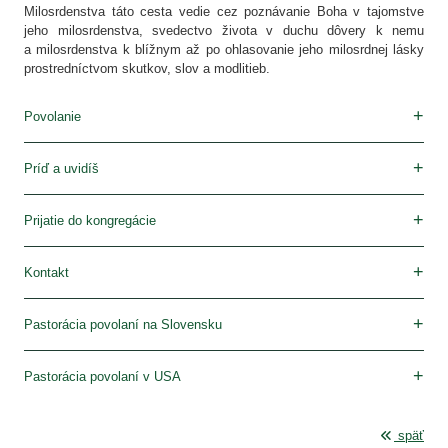
Milosrdenstva táto cesta vedie cez poznávanie Boha v tajomstve
jeho milosrdenstva, svedectvo života v duchu dôvery k nemu
a milosrdenstva k blížnym až po ohlasovanie jeho milosrdnej lásky
prostredníctvom skutkov, slov a modlitieb.
Povolanie
Boží dar
Rozpoznávanie
Príď a uvidíš
V Poľsku
Prijatie do kongregácie
Podmienky prijatia
Kontakt
V Poľsku
Pastorácia povolaní na Slovensku
Stránka: www.milosrdenstvo.sk
Kontakt
Pastorácia povolaní v USA
Stránka: www.sisterfaustina.org
Kontakt
späť