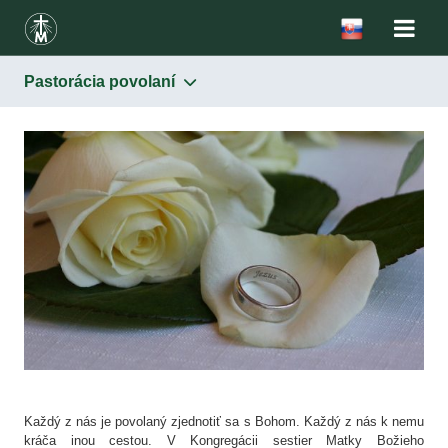
Pastorácia povolaní
Pastorácia povolaní
Každý z nás je povolaný zjednotiť sa s Bohom. Každý z nás k nemu
kráča inou cestou. V Kongregácii sestier Matky Božieho