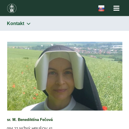
Kontakt
Pastorácia povolaní
Stránka: www.milosrdenstvo.sk
Kontakt
sr. M. Benediktína Fečová
094 22 NIŽNÝ HRUŠOV 41