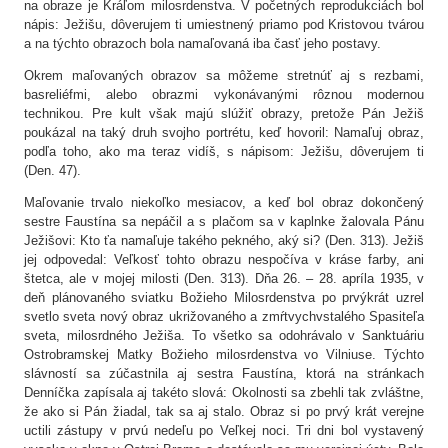
na obraze je Kráľom milosrdenstva. V početných reprodukciách bol
nápis: Ježišu, dôverujem ti umiestnený priamo pod Kristovou tvárou
a na týchto obrazoch bola namaľovaná iba časť jeho postavy.
Okrem maľovaných obrazov sa môžeme stretnúť aj s rezbami,
basreliéfmi, alebo obrazmi vykonávanými rôznou modernou
technikou. Pre kult však majú slúžiť obrazy, pretože Pán Ježiš
poukázal na taký druh svojho portrétu, keď hovoril: Namaľuj obraz,
podľa toho, ako ma teraz vidíš, s nápisom: Ježišu, dôverujem ti
(Den. 47).
Maľovanie trvalo niekoľko mesiacov, a keď bol obraz dokončený
sestre Faustína sa nepáčil a s plačom sa v kaplnke žalovala Pánu
Ježišovi: Kto ťa namaľuje takého pekného, aký si? (Den. 313). Ježiš
jej odpovedal: Veľkosť tohto obrazu nespočíva v kráse farby, ani
štetca, ale v mojej milosti (Den. 313). Dňa 26. – 28. apríla 1935, v
deň plánovaného sviatku Božieho Milosrdenstva po prvýkrát uzrel
svetlo sveta nový obraz ukrižovaného a zmŕtvychvstalého Spasiteľa
sveta, milosrdného Ježiša. To všetko sa odohrávalo v Sanktuáriu
Ostrobramskej Matky Božieho milosrdenstva vo Vilniuse. Týchto
slávností sa zúčastnila aj sestra Faustína, ktorá na stránkach
Denníčka zapísala aj takéto slová: Okolnosti sa zbehli tak zvláštne,
že ako si Pán žiadal, tak sa aj stalo. Obraz si po prvý krát verejne
uctili zástupy v prvú nedeľu po Veľkej noci. Tri dni bol vystavený