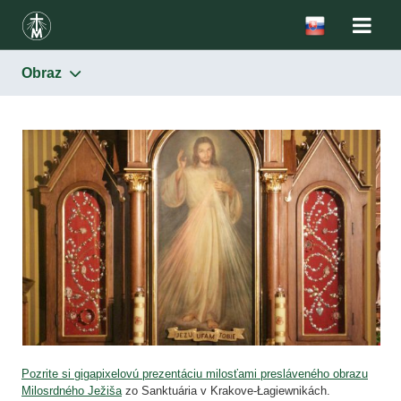
Obraz
Milosrdenstvo
Podstata
Obraz
Sviatok milosrdenstva
Korunka Božieho milosrdenstva
Hodina milosrdenstva
Šírenie úcty k Božiemu milosrdenstvu
Obraz
Pozrite si gigapixelovú prezentáciu milosťami presláveného obrazu
Milosrdného Ježiša
zo Sanktuária v Krakove-Łagiewnikách.