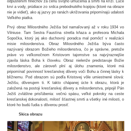
odpustením hriechov za cenu svojho umučenia a smrti na kríži. Lúče
krvi a vody, prúdiace zo srdca prebodnutého kopijou (ktoré na obraze
nie je vidieť), ako aj jazvy po ranách ukrižovania pripomínajú udalosti
Veľkého piatka.
Prvý obraz Milosrdného Ježiša bol namaľovaný až v roku 1934 vo
Vilniuse. Tam Sestra Faustína stretla kňaza a profesora Michala
Sopočka, ktorý jej ako duchovný poradca mal pomôcť v realizácii
misie milosrdenstva. Obraz Milosrdného Ježiša býva často
nazývaný obrazom Božieho milosrdenstva, čo je správne, pretože
práve vo veľkonočnom Kristovom tajomstve sa najvýraznejšie
zjavila láska Boha k človeku. Obraz nielenže predstavuje Božie
milosrdenstvo, ale zároveň plní aj úlohu znamenia, ktoré má
pripomínať povinnosť kresťanskej dôvery voči Bohu a činnej lásky k
blížnemu. Pod obrazom sú podľa Kristovej vôle umiestnené slová:
Ježišu, dôverujem ti. K takto chápanej úcte k obrazu, ktorá je
založená na postoji kresťanskej dôvery a milosrdenstva, pripojil Pán
Ježiš zvláštne prisľúbenia: večnú spásu, veľké pokroky na ceste
kresťanskej dokonalosti, milosť šťastnej smrti a všetky iné milosti, o
ktoré ho budú ľudia s dôverou prosiť.
Skica obrazu