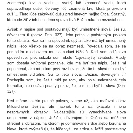
znamenajú krv a vodu – svetlý lúč znamená vodu, ktorá
ospravedlňuje duše, červený lúč znamená krv, ktorá je životom
duší… Tieto lúče zakrývajú dušu pred hnevom môjho Otca. Šťastný,
kto bude žiť v ich tieni, lebo spravodlivá Božia ruka ho nezasiahne.
Avšak v nápise pod postavou majú byť umiestnené slová: Ježišu,
dôverujem ti (porov. Den. 327), lebo patria k podstatným prvkom
tohto obrazu. Raz sa ma spovedník opýtal, ako má byť umiestnený
nápis, lebo všetko sa na obraz nezmestí. Povedala som, že sa
pomodlím a odpoviem mu na budúci týždeň. Keď som odišla zo
spovednice, prechádzala som okolo Najsvätejšej sviatosti. Vtedy
som dostala vnútorné poznanie, kde má byť ten nápis. Ježiš mi
pripomenul, ako mi o tom prvý raz hovoril, že tie tri slová musia byť
umiestnené viditeľne. Sú to tieto slová: „Ježišu, dôverujem ti.”
Pochopila som, že Ježiš túži po tom, aby bola umiestnená celá
formulka, ale nedáva priamy príkaz, že to musia byť tri slová (Den.
327).
Keď máme takéto presné pokyny, vieme už, ako maľovať obraz
Milosrdného Ježiša, ale napriek tomu sa ukázalo mnoho
nesprávnych obrazov. Najčastejšie sú vynechávané slová
umiestnené v nápise: Ježišu, dôverujem ti. Občas sa môžeme
stretnúť s obrazom, na ktorom je domaľované srdce alebo koruna na
hlave, ktoré zvýrazňujú, že lúče vyšli zo srdca a Ježiš predstavený