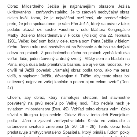
Obraz Milosrdného Ježiša je najznámejším obrazom Ježiša
ukrižovaného i zmŕtvychvstalého. Je to zároveň neobyčajný obraz
nielen kvôli tomu, že je najväčšmi rozšírený, ale predovšetkým
preto, že jeho spoluautorom je sám Pán Ježiš, ktorý sa práve v takej
podobe ukázal sv. sestre Faustíne v cele kláštora Kongregácie
Matky Božieho Milosrdenstva v Plocku (Poľsko) dňa 22. februára
1931. Večer, keď som bola v cele, uzrela som Pána Ježiša v bielom
rúchu. Jednu ruku mal pozdvihnutú na žehnanie a druhou sa dotýkal
odevu na prsiach. Z poodhaleného rúcha na prsiach vychádzali dva
veľké lúče, jeden červený a druhý svetlý. Mlčky som sa hľadela na
Pána, moja duša bola preniknutá bázňou, ale aj veľkou radosťou. Po
chvíli mi Ježiš povedal: „Namaľuj obraz podľa toho, ako ma teraz
vidíš, s nápisom: Ježišu, dôverujem ti. Túžim, aby tento obraz bol
uctievaný najprv vo vašej kaplnke a potom aj na celom svete“ (Den.
47).
Chcem, aby obraz, ktorý namaľuješ štetcom, bol slávnostne
posvätený na prvú nedeľu po Veľkej noci. Táto nedeľa nech je
sviatkom milosrdenstva (Den. 49). Vzhľad tohto obrazu veľmi úzko
súvisí s liturgiou tejto nedele. Cirkev číta v tento deň Evanjelium
podľa Jána o zjavení zmŕtvychvstalého Krista vo večeradle a
ustanovení sviatosti zmierenia (Jn 20, 19 – 29). Tento obraz teda
predstavuje zmŕtvychvstalého Spasiteľa, ktorý prináša ľuďom pokoj