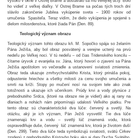
vysoko v okne v Ostrej Brame a dostávalo sa mu verejnej úcty. Bolo
ho vidieť z veľkej diaľky. V Ostrej Brame sa počas tých troch dní
slávilo zakončenie Jubilea vykúpenie sveta – 1900 rokov od
umučenia Spasiteľa. Teraz vidím, že dielo vykúpenia je spojené s
dielom milosrdenstva, ktoré žiada Pán (Den. 89).
Teologický význam obrazu
Teologický význam tohto obrazu kň. M. Sopočko spája so želaním
Pána Ježiša, aby bol obraz posvätený a verejne uctený na prvú
nedeľu po Veľkej noci. V tú nedeľu – od čias Tridenského koncilu –
čítame úryvok z evanjelia sv. Jána, ktorý hovorí o zjavení sa Pána
Ježiša apoštolom vo večeradle a ustanovení sviatosti zmierenia.
Obraz teda ukazuje zmŕtvychvstalého Krista, ktorý prináša pokoj,
odpustenie hriechov a všetky milosti za cenu svojho umučenia a
smrti na kríži. Stopy po mučení nosí na svojom tele ako znak
totožnosti a ukazuje ich učeníkom. Prúdy krvi a vody plynúce z
prebodnutého Srdca, (ktoré na obraze nie je vidieť) ako aj rany na
dlaniach a nohách nám pripomínajú udalosti Veľkého piatku. Pre
tento obraz sú charakteristické dva lúče: červený a svetlý. Na
otázku, aký je ich význam, Pán Ježiš vysvetlil: Tie dva lúče
znamenajú krv a vodu – svetlý lúč znamená vodu, ktorá
ospravedlňuje duše, červený lúč znamená krv, ktorá je životom duší
(Den. 299). Tieto dva lúče teda symbolizujú sviatosti, svätú Cirkev
zrodenú z prebodnutého Kristovho boku ako aj dary Ducha Svätého,