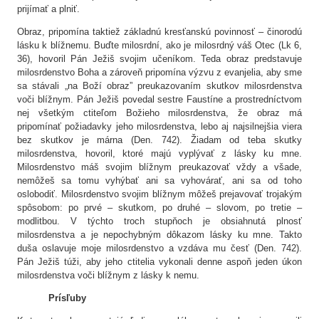
prijímať a plniť.
Obraz, pripomína taktiež základnú kresťanskú povinnosť – činorodú
lásku k blížnemu. Buďte milosrdní, ako je milosrdný váš Otec (Lk 6,
36), hovoril Pán Ježiš svojim učeníkom. Teda obraz predstavuje
milosrdenstvo Boha a zároveň pripomína výzvu z evanjelia, aby sme
sa stávali „na Boží obraz” preukazovaním skutkov milosrdenstva
voči blížnym. Pán Ježiš povedal sestre Faustíne a prostredníctvom
nej všetkým ctiteľom Božieho milosrdenstva, že obraz má
pripomínať požiadavky jeho milosrdenstva, lebo aj najsilnejšia viera
bez skutkov je márna (Den. 742). Žiadam od teba skutky
milosrdenstva, hovoril, ktoré majú vyplývať z lásky ku mne.
Milosrdenstvo máš svojim blížnym preukazovať vždy a všade,
nemôžeš sa tomu vyhýbať ani sa vyhovárať, ani sa od toho
oslobodiť. Milosrdenstvo svojim blížnym môžeš prejavovať trojakým
spôsobom: po prvé – skutkom, po druhé – slovom, po tretie –
modlitbou. V týchto troch stupňoch je obsiahnutá plnosť
milosrdenstva a je nepochybným dôkazom lásky ku mne. Takto
duša oslavuje moje milosrdenstvo a vzdáva mu česť (Den. 742).
Pán Ježiš túži, aby jeho ctitelia vykonali denne aspoň jeden úkon
milosrdenstva voči blížnym z lásky k nemu.
Prísľuby