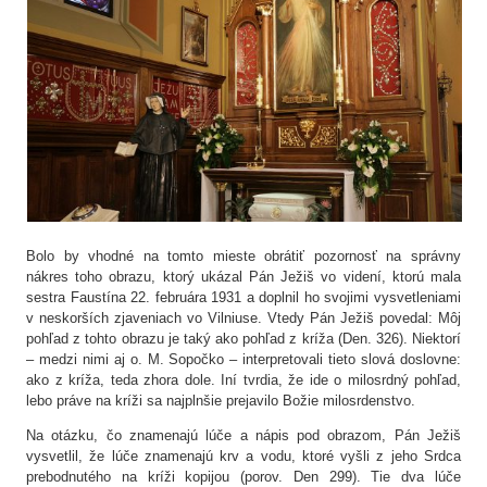
Bolo by vhodné na tomto mieste obrátiť pozornosť na správny
nákres toho obrazu, ktorý ukázal Pán Ježiš vo videní, ktorú mala
sestra Faustína 22. februára 1931 a doplnil ho svojimi vysvetleniami
v neskorších zjaveniach vo Vilniuse. Vtedy Pán Ježiš povedal: Môj
pohľad z tohto obrazu je taký ako pohľad z kríža (Den. 326). Niektorí
– medzi nimi aj o. M. Sopočko – interpretovali tieto slová doslovne:
ako z kríža, teda zhora dole. Iní tvrdia, že ide o milosrdný pohľad,
lebo práve na kríži sa najplnšie prejavilo Božie milosrdenstvo.
Na otázku, čo znamenajú lúče a nápis pod obrazom, Pán Ježiš
vysvetlil, že lúče znamenajú krv a vodu, ktoré vyšli z jeho Srdca
prebodnutého na kríži kopijou (porov. Den 299). Tie dva lúče