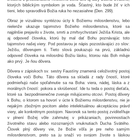
ktorých biblickým symbolom je voda. Šťastný, kto bude žiť v ich
tieni, lebo spravodlivá Božia ruka ho nezasiahne (Den. 299).
Obraz je vizuálnou syntézou úcty k Božiemu milosrdenstvu, lebo
nielenže ukazuje tajomstvo Božieho milosrdenstva, ktoré sa
najplnšie prejavilo v živote, smrti a zmŕtvychvstaní Ježiša Krista, ale
aj odpoveď človeka, ktorú by mal dať Bohu poznávajúc toto
tajomstvo našej viery. Pod postavou je nápis pozostávajúci zo slov:
Ježišu, dôverujem ti. Tieto slová poukazujú na prvú, základnú
odpoveď človeka na milosrdnú Božiu lásku, ktorou nás Boh miluje
ako prvý. Je ňou dôvera.
Dôvera v zápiskoch sv. sestry Faustíny znamená celoživotný postoj
človeka voči Bohu. Táto dôvera sa skladá z rady čností, ktoré
podmieňujú naše spoľahnutie sa na Boha: viera, nádej, láska a z
morálnych čností: pokora a skrúšenosť. Ide tu teda o postoj dieťaťa,
ktoré sa bezpodmienečne zveruje milujúcemu otcovi. Postoj dôvery
k Bohu, o ktorom sa hovorí v úcte k Božiemu milosrdenstvu, nie je
nejakým zbožným pocitom alebo intelektuálnou akceptáciou právd
viery, ale konkrétnym postojom. Navonok sa tento postoj zviditeľňuje
v plnení Božej vôle zahrnutej v prikázaniach, povinnostiach
životného stavu alebo rozoznaných vnuknutiach Ducha Svätého.
Človek plný dôvery vie, že Božie vôľa je pre neho samým
milosrdenstvom, preto sa ju snaží vo svojom živote s láskou