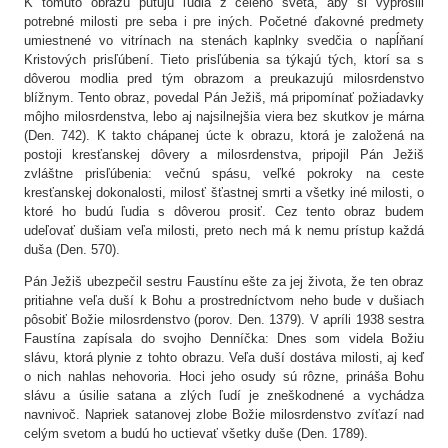
K tomuto obrazu putujú ľudia z celého sveta, aby si vyprosili
potrebné milosti pre seba i pre iných. Početné ďakovné predmety
umiestnené vo vitrínach na stenách kaplnky svedčia o napĺňaní
Kristových prisľúbení. Tieto prisľúbenia sa týkajú tých, ktorí sa s
dôverou modlia pred tým obrazom a preukazujú milosrdenstvo
blížnym. Tento obraz, povedal Pán Ježiš, má pripomínať požiadavky
môjho milosrdenstva, lebo aj najsilnejšia viera bez skutkov je márna
(Den. 742). K takto chápanej úcte k obrazu, ktorá je založená na
postoji kresťanskej dôvery a milosrdenstva, pripojil Pán Ježiš
zvláštne prisľúbenia: večnú spásu, veľké pokroky na ceste
kresťanskej dokonalosti, milosť šťastnej smrti a všetky iné milosti, o
ktoré ho budú ľudia s dôverou prosiť. Cez tento obraz budem
udeľovať dušiam veľa milosti, preto nech má k nemu prístup každá
duša (Den. 570).
Pán Ježiš ubezpečil sestru Faustínu ešte za jej života, že ten obraz
pritiahne veľa duší k Bohu a prostredníctvom neho bude v dušiach
pôsobiť Božie milosrdenstvo (porov. Den. 1379). V apríli 1938 sestra
Faustína zapísala do svojho Denníčka: Dnes som videla Božiu
slávu, ktorá plynie z tohto obrazu. Veľa duší dostáva milosti, aj keď
o nich nahlas nehovoria. Hoci jeho osudy sú rôzne, prináša Bohu
slávu a úsilie satana a zlých ľudí je zneškodnené a vychádza
navnivoč. Napriek satanovej zlobe Božie milosrdenstvo zvíťazí nad
celým svetom a budú ho uctievať všetky duše (Den. 1789).