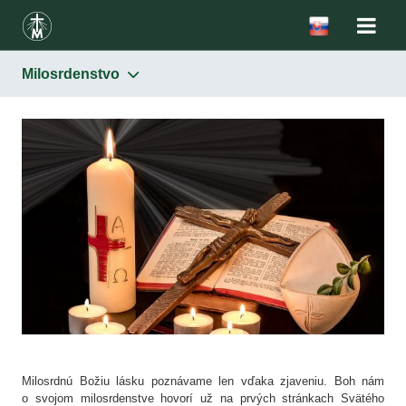
Milosrdenstvo
Milosrdenstvo
Milosrdnú Božiu lásku poznávame len vďaka zjaveniu. Boh nám
o svojom milosrdenstve hovorí už na prvých stránkach Svätého