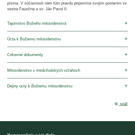
písma. V súčasnosti nám túto pravdu pripomína svojím poslaním sv.
sestra Faustína a sv. Ján Pavol II.
Tajomstvo Božieho milosrdenstva
V Starom zákone
V Novom zákone
V teológii
V Denničku sv. sestry Faustíny
V učení Jána Pavla II.
Úcta k Božiemu milosrdenstvu
Podstata
Obraz
Sviatok milosrdenstva
Korunka Božieho milosrdenstva
Hodina milosrdenstva
Šírenie úcty k Božiemu milosrdenstvu
Cirkevné dokumenty
Svätá omša o Božom milosrdenstve
Úplné odpustky – korunka Božieho milosrdenstva
Milosrdenstvo v medziľudských vzťahoch
U pohanov
V Starom zákone
V Novom zákone
V teológii – morálna hodnota ľudských skutkov
Modely milosrdenstva v histórii
V škole sv. Faustíny a sv. Jána Pavla II.
Dejiny úcty k Božiemu milosrdenstvu
Obraz
Sviatok milosrdenstva
Korunka Božieho milosrdenstva
Hodina milosrdenstva
Šírenie úcty k Božiemu milosrdenstvu
späť