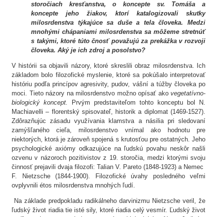
storočiach kresťanstva, o koncepte sv. Tomáša a
koncepte jeho žiakov, ktorí katalogizovali skutky
milosrdenstva týkajúce sa duše a tela človeka. Medzi
mnohými chápaniami milosrdenstva sa môžeme stretnúť
s takými, ktoré túto čnosť považujú za prekážka v rozvoji
človeka. Aký je ich zdroj a posolstvo?
V histórii sa objavili názory, ktoré skreslili obraz milosrdenstva. Ich
základom bolo filozofické myslenie, ktoré sa pokúšalo interpretovať
históriu podľa princípov agresivity, pudov, vášní a túžby človeka po
moci. Tieto názory na milosrdenstvo možno opísať ako
vegetatívno-
biologický koncept.
Prvým predstaviteľom tohto konceptu bol N.
Machiavelli – florentský spisovateľ, historik a diplomat (1469-1527).
Zdôrazňujúc zásadu využívania klamstva a násilia pri sledovaní
zamýšľaného cieľa, milosrdenstvo vnímal ako hodnotu pre
niektorých, ktorá je zároveň spojená s krutosťou pre ostatných. Jeho
psychologické axiómy odkazujúce na ľudskú povahu neskôr našli
ozvenu v názoroch pozitivistov z 19. storočia, medzi ktorými svoju
činnosť prejavili dvaja filozofi: Talian V. Pareto (1848-1923) a Nemec
F. Nietzsche (1844-1900). Filozofické úvahy posledného veľmi
ovplyvnili étos milosrdenstva mnohých ľudí.
Na základe predpokladu radikálneho darvinizmu Nietzsche veril, že
ľudský život riadia tie isté sily, ktoré riadia celý vesmír. Ľudský život