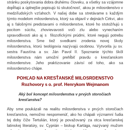
stránku poskytovania dobra druhému človeku, a všetky sa vzájomne
dopĺňajú a úplnejšie popisujú tú skutočnosť, akou je milosrdenstvo v
medziľudských vzťahoch. V našej dobe sa stretávame s každým
týmto modelom milosrdenstva, ktorý sa objavil v dejinách Cirkvi, ako
aj s falošnými predstavami o milosrdenstve, ktoré ho stotožňujú s
pocitom súcitu, zhovievavosti voči zlu alebo vynechaním
spravodlivosti ako aj s filozofickými prúdmi, ktoré negujú potrebu
milosrdenstva. Sme tiež svedkami zrodenia novej školy
milosrdenstva, ktorú teológovia nazývajú osobnou. Vytvorila ju sv.
sestra Faustína a sv. Ján Pavol II. Spoznanie týchto škôl
milosrdenstva nám umožní prehĺbiť pravdu o kresťanskom
milosrdenstve. Jeho praktizovanie závisí od toho, ako sa
milosrdenstvo chápe.
POHĽAD NA KRESŤANSKÉ MILOSRDENSTVO
Rozhovory s o. prof. Henrykom Wejmanom
Aký bol koncept milosrdenstva v prvých storočiach
kresťanstva?
Aby sme poukázali na realitu milosrdenstva v prvých storočiach
kresťanstva, nemožno nespomenúť, ako ho chápali významní ľudia
tej doby čiže Tertulián, ktorý je považovaný za otca kresťanskej
latinskej literatúry, sv. Cyprián – biskup Kartága, nazývaný mužom