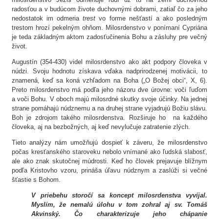
radosťou a v budúcom živote duchovnými dobrami, zatiaľ čo za jeho
nedostatok im odmeria
trest
vo forme nešťastí a ako posledným
trestom hrozí pekelným ohňom. Milosrdenstvo v ponímaní Cypriána
je teda základným aktom zadosťučinenia Bohu a zásluhy pre večný
život.
Augustín (354-430) videl milosrdenstvo ako akt podpory človeka v
núdzi. Svoju hodnotu získava vďaka nadprirodzenej motivácii, to
znamená, keď sa koná vzhľadom na Boha („O Božej obci“, X, 6).
Preto milosrdenstvo má podľa jeho názoru dve úrovne: voči ľuďom
a voči Bohu. V oboch majú milosrdné skutky svoje účinky. Na jednej
strane pomáhajú núdznemu a na druhej strane vyjadrujú Božiu slávu.
Boh je zdrojom takého milosrdenstva. Rozširuje ho na každého
človeka, aj na bezbožných, aj keď nevylučuje zatratenie zlých.
Tieto analýzy nám umožňujú dospieť k záveru, že milosrdenstvo
počas kresťanského staroveku nebolo vnímané ako ľudská slabosť,
ale ako znak skutočnej múdrosti. Keď ho človek prejavuje blížnym
podľa Kristovho vzoru, prináša úľavu núdznym a zaslúži si večné
šťastie s Bohom.
V priebehu storočí sa koncept milosrdenstva vyvíjal.
Myslím, že nemalú úlohu v tom zohral aj sv. Tomáš
Akvinský. Čo charakterizuje jeho chápanie