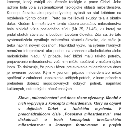
koncept, ktorý vstúpil do učebníc teológie a praxe Cirkvi. Jeho
jadrom bola vôľa systematizovať teologické oblasti milosrdenstva.
Koncept človeka ako psycho-fyzickej bytosti sa stal kritériom na
rozdelenie týchto oblastí. Preto sa rozlišovali skutky tela a skutky
duše. Kľúčom k množstvu v tomto súbore adresátov milosrdenstva
bola biblická vízia posledného súdu (Mt 25, 31-46), ku ktorej sa
pridal skutok súvisiaci s budúcim životom človeka. Zdá sa, že táto
systematizácia vystihuje existenčnú situáciu človeka, ale stále ju
treba naplniť novým obsahom. Napríklad výzvu na sýtenie hladných
nemožno interpretovať ako podnet na zahnanie alkoholického alebo
narkotického hladu. V prípade, keď blížni majú takéto potreby,
prejavovanie milosrdenstva voči nim môže spočívať v niečom úplne
inom. To dokazuje, že prvou fázou prejavovania milosrdenstva dnes
je overenie potrieb. Kým v jednom prípade milosrdenstvo môže
spočívať v zabránení uspokojenia určitých potrieb, v inom prípade v
prebudení doteraz nepociťovaných dobrých potrieb, napríklad
kultúrnych, estetických, náboženských.
Slovo „milosrdenstvo“ má dnes rôzne významy. Mnohé z
nich vyplývajú z konceptu milosrdenstva, ktorý sa objavil
v dejinách Cirkvi a ľudského myslenia. V
predchádzajúcom čísle „Posolstva milosrdenstva“ sme
diskutovali o troch konceptoch kresťanského
milosrdenstva: o koncepte formovanom v prvých