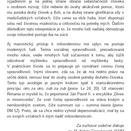
vyjadrením je na jednej strane obrana sebestačnosti človeka
v osobnom rozvoji, čiže neberie do úvahy akúkoľvek pomoc, ktorú
mu ponúka druhý človek a Boh, a na druhej strane glorifikácia sily v
medziľudských vzťahoch, čiže cenia sa skôr ľudia, ktorí disponujú
silou než životnou múdrosťou a citlivosťou na potreby iných. Ďalším
dôsledkom tejto interpretácie je to, že mnoho ľudí naďalej obmedzuje
svoje milosrdné postoje iba na súcit.
Aj marxistický prístup k milosrdenstvu má vplyv na postoje
moderných ľudí. Teória sociálnej spravodlivosti, presadzovaná
mnoho rokov, vedie mnohých ľudí súčasnosti k tomu, aby túžili
odizolovať myšlienku spravodlivosti od myšlienky lásky.
V praktickom živote sa to prejavuje pri vymáhaní cestou čistej
spravodlivosti. Inými slovami, zdá sa, že ak má niekto právo na
určité dobrá, nemusí brať do úvahy osobné potreby druhého človeka.
Tento typ axiológie je jasným krokom späť k starozákonnému
princípu:
oko za oko, zub za zub
(porov. Lv 24, 20). Už starovekí
Rimania si mysleli to, čo pripomenul Ján Pavol II. v encyklike „Dives
in misericordia“, že svet čistej spravodlivosti sa stáva krutým a
nemilosrdným svetom, čiže
summum ius – summa iniuria
(porov.
DM 12). Preto, ak sa chce niekto vyhnúť depersonalizácii, mal by sa
vo svojich vzťahoch k iným riadiť milosrdenstvom.
Za rozhovor srdečne ďakuje