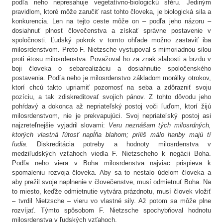
podľa neho nepresahuje vegetatívno-biologickú sféru. Jediným
pravidlom, ktoré môže zaručiť rast tohto človeka, je biologická sila a
konkurencia. Len na tejto ceste môže on – podľa jeho názoru –
dosiahnuť plnosť človečenstva a získať správne postavenie v
spoločnosti. Ľudský pokrok v tomto ohľade možno zastaviť iba
milosrdenstvom. Preto F. Nietzsche vystupoval s mimoriadnou silou
proti étosu milosrdenstva. Považoval ho za znak slabosti a brzdu v
boji človeka o sebarealizáciu a dosiahnutie spoločenského
postavenia. Podľa neho je milosrdenstvo základom morálky otrokov,
ktorí chcú takto upriamiť pozornosť na seba a zdôrazniť svoju
pozíciu, a tak zdiskreditovať svojich pánov. Z tohto dôvodu jeho
pohŕdavý a dokonca až nepriateľský postoj voči ľuďom, ktorí žijú
milosrdenstvom, nie je prekvapujúci. Svoj nepriateľský postoj asi
najzreteľnejšie vyjadril slovami:
Veru neznášam tých milosrdných,
ktorých vlastná ľútosť napĺňa blahom; príliš málo hanby majú tí
ľudia.
Diskreditácia potreby a hodnoty milosrdenstva v
medziľudských vzťahoch viedla F. Nietzscheho k negácii Boha.
Podľa neho viera v Boha milosrdenstva najviac prispieva k
spomaleniu rozvoja človeka. Aby sa to nestalo údelom človeka a
aby prežil svoje naplnenie v človečenstve, musí odmietnuť Boha. Na
to miesto, keďže odmietnutie vytvára prázdnotu, musí človek vložiť
– tvrdil Nietzsche – vieru vo vlastné sily. Až potom sa môže plne
rozvíjať. Týmto spôsobom F. Nietzsche spochybňoval hodnotu
milosrdenstva v ľudských vzťahoch.