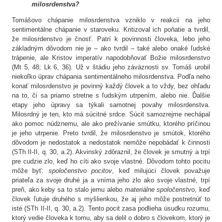
milosrdenstva?
Tomášovo chápanie milosrdenstva vzniklo v reakcii na jeho
sentimentálne chápanie v staroveku. Kritizoval ich poňatie a tvrdil,
že milosrdenstvo je čnosť. Patrí k povinnosti človeka, lebo jeho
základným dôvodom nie je – ako tvrdil – také alebo onaké ľudské
trápenie, ale Kristov imperatív napodobňovať Božie milosrdenstvo
(Mt 5, 48; Lk 6, 36). Už v štádiu jeho záväznosti sv. Tomáš urobil
niekoľko úprav chápania sentimentálneho milosrdenstva. Podľa neho
konať milosrdenstvo je povinný každý človek a to vždy, bez ohľadu
na to, či sa priamo stretne s ľudským utrpením, alebo nie. Ďalšie
etapy jeho úpravy sa týkali samotnej povahy milosrdenstva.
Milosrdný je ten, kto má súcitné srdce. Súcit samozrejme nechápal
ako pomoc núdznemu, ale ako prežívanie smútku, ktorého príčinou
je jeho utrpenie. Preto tvrdil, že milosrdenstvo je smútok, ktorého
dôvodom je nedostatok a nedostatok nemôže nepobádať k činnosti
(STh II-II, q. 30, a.2). Akvinský zdôraznil, že človek je smutný a trpí
pre cudzie zlo, keď ho cíti ako svoje vlastné. Dôvodom tohto pocitu
môže byť:
spoločenstvo pocitov
, keď milujúci človek považuje
priateľa za svoje druhé ja a vníma jeho zlo ako svoje vlastné, trpí
preň, ako keby sa to stalo jemu alebo
materiálne spoločenstvo
, keď
človek ľutuje druhého s myšlienkou, že aj jeho môže postretnúť to
isté (STh II-II, q. 30, a.2). Tento pocit zasa podlieha úsudku rozumu,
ktorý vedie človeka k tomu, aby sa delil o dobro s človekom, ktorý je