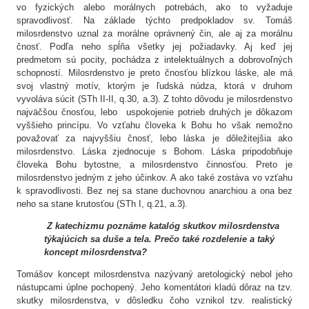
vo fyzických alebo morálnych potrebách, ako to vyžaduje
spravodlivosť. Na základe týchto predpokladov sv. Tomáš
milosrdenstvo uznal za morálne oprávnený čin, ale aj za morálnu
čnosť. Podľa neho spĺňa všetky jej požiadavky. Aj keď jej
predmetom sú pocity, pochádza z intelektuálnych a dobrovoľných
schopností. Milosrdenstvo je preto čnosťou blízkou láske, ale má
svoj vlastný motív, ktorým je ľudská núdza, ktorá v druhom
vyvoláva súcit (STh II-II, q.30, a.3). Z tohto dôvodu je milosrdenstvo
najväčšou čnosťou, lebo uspokojenie potrieb druhých je dôkazom
vyššieho princípu. Vo vzťahu človeka k Bohu ho však nemožno
považovať za najvyššiu čnosť, lebo láska je dôležitejšia ako
milosrdenstvo. Láska zjednocuje s Bohom. Láska pripodobňuje
človeka Bohu bytostne, a milosrdenstvo činnosťou. Preto je
milosrdenstvo jedným z jeho účinkov. A ako také zostáva vo vzťahu
k spravodlivosti. Bez nej sa stane duchovnou anarchiou a ona bez
neho sa stane krutosťou (STh I, q.21, a.3).
Z katechizmu poznáme katalóg skutkov milosrdenstva
týkajúcich sa duše a tela. Prečo také rozdelenie a taký
koncept milosrdenstva?
Tomášov koncept milosrdenstva nazývaný aretologický nebol jeho
nástupcami úplne pochopený. Jeho komentátori kladú dôraz na tzv.
skutky milosrdenstva, v dôsledku čoho vznikol tzv. realistický