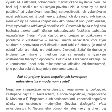
vyjadril M. Fritzhand, pokračovateľ marxistického myslenia. Veril, že
hoci boj a násilie nie sú svojou povahou zlé, a preto by sa mali
používať pri vykonávaní sociálnej spravodlivosti, ich vykonávanie
musí zohľadniť určité podmienky. Zahrnul ich do svojho vyhlásenia:
Nenávisť by sa nemala chápať inak ako nenávisť voči podmienkam,
ktoré vytvárajú a udržiavajú sociálne zlo. Proletariát by sa v boji proti
buržoázii nemal riadiť úlohou odstraňovania ľudského substrátu
nepriateľskej triedy.
Prvou časťou jeho prejavu je opakovanie –
populárne v kresťanstve – rozdielu medzi nenávisťou voči zlým
skutkom a nenávisťou voči človeku, ktorí robí zlé skutky (je možné
odsúdiť zlo, ale nikdy nie blúdiaceho človeka). Zatiaľ čo druhou je
tvrdenie, že násilie v triednom boji sa neviaže s fyzickým
odstránením triednych oponentov. Pozícia M. Fritzhanda ukazuje, že
v komunizme, hoci bolo milosrdenstvo oficiálne zdiskreditované,
jeho potreba bola do istej miery nepriamo uznaná.
Aké sú prejavy týchto negatívnych konceptov
milosrdenstva v modernom svete?
Negatívne interpretácie milosrdenstva,
vegetatívne aj biologické,
zastúpené najmä F. Nietzschem, a sociálno-politické, propagované
K. Marxom a F. Engelsom a ich nasledovníkmi, zanechali negatívne
účinky na existenciu moderného človeka.
Biologická vízia
milosrdenstva F. Nietzscheho pôsobí do istej miery aj dnes. Jej