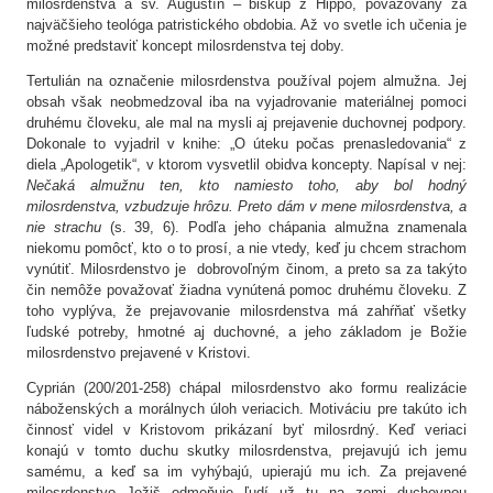
milosrdenstva a sv. Augustín – biskup z Hippo, považovaný za
najväčšieho teológa patristického obdobia. Až vo svetle ich učenia je
možné predstaviť koncept milosrdenstva tej doby.
Tertulián na označenie milosrdenstva používal pojem almužna. Jej
obsah však neobmedzoval iba na vyjadrovanie materiálnej pomoci
druhému človeku, ale mal na mysli aj prejavenie duchovnej podpory.
Dokonale to vyjadril v knihe: „O úteku počas prenasledovania“ z
diela „Apologetik“, v ktorom vysvetlil obidva koncepty. Napísal v nej:
Nečaká almužnu ten, kto namiesto toho, aby bol hodný
milosrdenstva, vzbudzuje hrôzu. Preto dám v mene milosrdenstva, a
nie strachu
(s. 39, 6). Podľa jeho chápania almužna znamenala
niekomu pomôcť, kto o to prosí, a nie vtedy, keď ju chcem strachom
vynútiť. Milosrdenstvo je dobrovoľným činom, a preto sa za takýto
čin nemôže považovať žiadna vynútená pomoc druhému človeku. Z
toho vyplýva, že prejavovanie milosrdenstva má zahŕňať všetky
ľudské potreby, hmotné aj duchovné, a jeho základom je Božie
milosrdenstvo prejavené v Kristovi.
Cyprián (200/201-258) chápal milosrdenstvo ako formu realizácie
náboženských a morálnych úloh veriacich. Motiváciu pre takúto ich
činnosť videl v Kristovom prikázaní byť milosrdný. Keď veriaci
konajú v tomto duchu skutky milosrdenstva, prejavujú ich jemu
samému, a keď sa im vyhýbajú, upierajú mu ich. Za prejavené
milosrdenstvo Ježiš odmeňuje ľudí už tu na zemi duchovnou