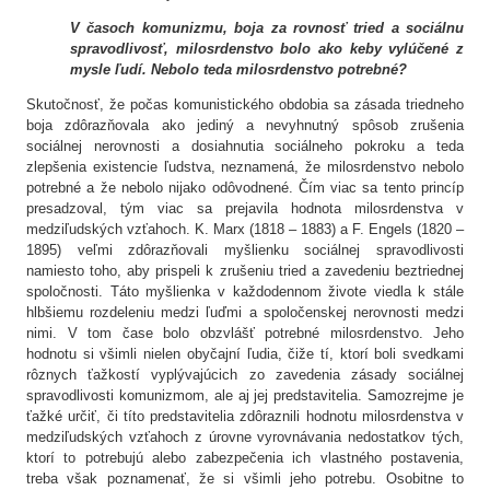
V časoch komunizmu, boja za rovnosť tried a sociálnu
spravodlivosť, milosrdenstvo bolo ako keby vylúčené z
mysle ľudí. Nebolo teda milosrdenstvo potrebné?
Skutočnosť, že počas komunistického obdobia sa zásada triedneho
boja zdôrazňovala ako jediný a nevyhnutný spôsob zrušenia
sociálnej nerovnosti a dosiahnutia sociálneho pokroku a teda
zlepšenia existencie ľudstva, neznamená, že milosrdenstvo nebolo
potrebné a že nebolo nijako odôvodnené. Čím viac sa tento princíp
presadzoval, tým viac sa prejavila hodnota milosrdenstva v
medziľudských vzťahoch. K. Marx (1818 – 1883) a F. Engels (1820 –
1895) veľmi zdôrazňovali myšlienku sociálnej spravodlivosti
namiesto toho, aby prispeli k zrušeniu tried a zavedeniu beztriednej
spoločnosti. Táto myšlienka v každodennom živote viedla k stále
hlbšiemu rozdeleniu medzi ľuďmi a spoločenskej nerovnosti medzi
nimi. V tom čase bolo obzvlášť potrebné milosrdenstvo. Jeho
hodnotu si všimli nielen obyčajní ľudia, čiže tí, ktorí boli svedkami
rôznych ťažkostí vyplývajúcich zo zavedenia zásady sociálnej
spravodlivosti komunizmom, ale aj jej predstavitelia. Samozrejme je
ťažké určiť, či títo predstavitelia zdôraznili hodnotu milosrdenstva v
medziľudských vzťahoch z úrovne vyrovnávania nedostatkov tých,
ktorí to potrebujú alebo zabezpečenia ich vlastného postavenia,
treba však poznamenať, že si všimli jeho potrebu. Osobitne to