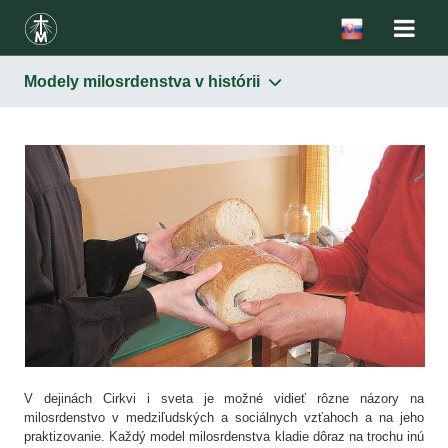
Modely milosrdenstva v histórii
Milosrdenstvo
U pohanov
V Starom zákone
V Novom zákone
V teológii – morálna hodnota ľudských skutkov
Modely milosrdenstva v histórii
V škole sv. Faustíny a sv. Jána Pavla II.
V dejinách Cirkvi i sveta je možné vidieť rôzne názory na
milosrdenstvo v medziľudských a sociálnych vzťahoch a na jeho
praktizovanie. Každý model milosrdenstva kladie dôraz na trochu inú