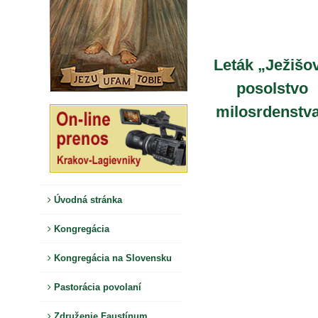
Leták „Ježišo
posolstvo
milosrdenstv
Úvodná stránka
Kongregácia
Kongregácia na Slovensku
Pastorácia povolaní
Združenie Faustínum