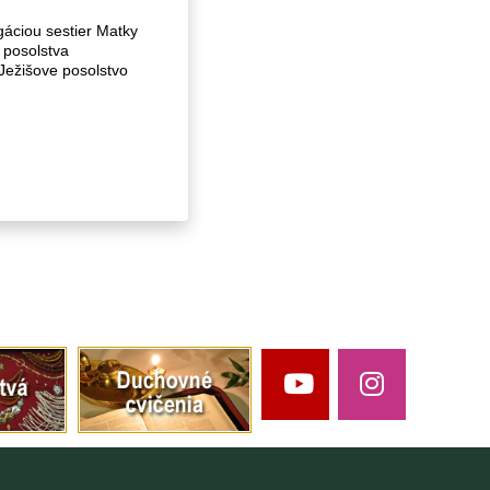
áciou sestier Matky
a posolstva
„Ježišove posolstvo