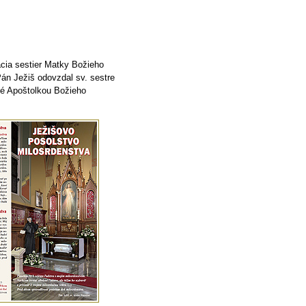
cia sestier Matky Božieho
Pán Ježiš odovzdal sv. sestre
né Apoštolkou Božieho