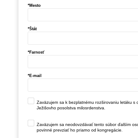
*Mesto
*Štát
*Farnosť
*E-mail
Zaväzujem sa k bezplatnému rozširovaniu letáku s c
Ježišovho posolstva milosrdenstva.
Zaväzujem sa neodovzdávať tento súbor ďalším os
povinné prevziať ho priamo od kongregácie.