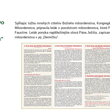
vo
Spĺňajúc túžbu mnohých ctiteľov Božieho milosrdenstva, Kongregá
Milosrdenstva, pripravila leták s posolstvom milosrdenstva, ktoré 
Faustíne. Leták ponúka najdôležitejšie slová Pána Ježiša, zapísa
milosrdenstva v jej „Denníčku“.
a“