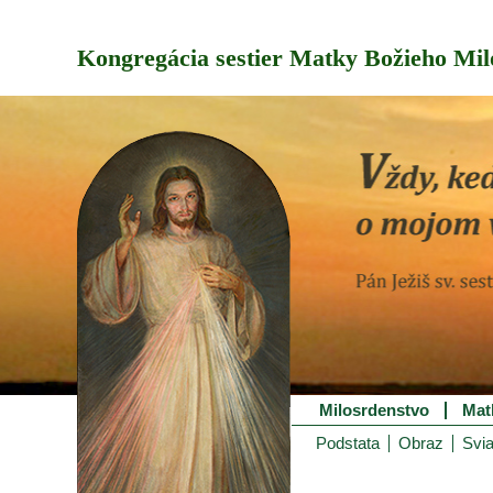
Kongregácia sestier Matky Božieho Mil
Milosrdenstvo
Mat
Podstata
Obraz
Svia