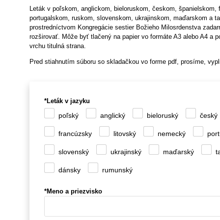
Leták v poľskom, anglickom, bieloruskom, českom, španielskom
portugalskom, ruskom, slovenskom, ukrajinskom, maďarskom a t
prostredníctvom Kongregácie sestier Božieho Milosrdenstva zadarm
rozširovať. Môže byť tlačený na papier vo formáte A3 alebo A4 a p
vrchu titulná strana.
Pred stiahnutím súboru so skladačkou vo forme pdf, prosíme, vypln
*Leták v jazyku
poľský
anglický
bieloruský
český
francúzsky
litovský
nemecký
por
slovenský
ukrajinský
maďarský
t
dánsky
rumunský
*Meno a priezvisko