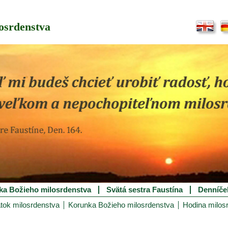
osrdenstva
ka Božieho milosrdenstva
Svätá sestra Faustína
Denníče
tok milosrdenstva
Korunka Božieho milosrdenstva
Hodina milos