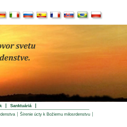
k
Sanktuáriá
rdenstva
Šírenie úcty k Božiemu milosrdenstvu