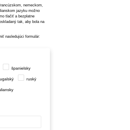
, francúzskom, nemeckom,
alianskom jazyku možno
o tlačiť a bezplatne
oskladaný tak, aby bola na
iť nasledujúci formulár:
španielsky
tugalský
ruský
aliansky