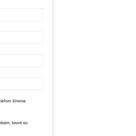
ieľom šírenia
obám, ktoré sú