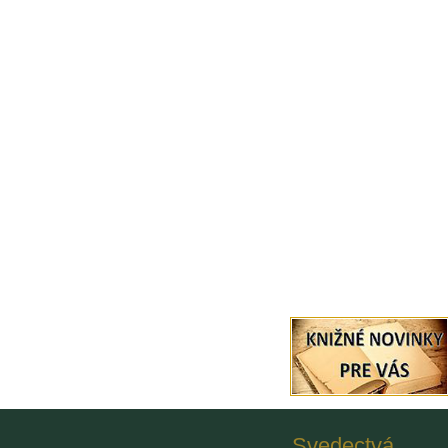
Svedectvá