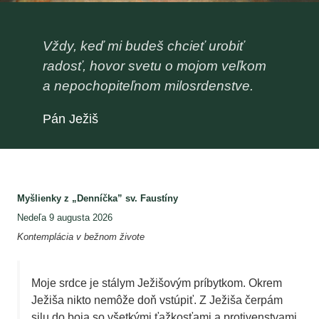
Vždy, keď mi budeš chcieť urobiť
radosť, hovor svetu o mojom veľkom
a nepochopiteľnom milosrdenstve.
Pán Ježiš
Myšlienky z „Denníčka” sv. Faustíny
Nedeľa 9 augusta 2026
Kontemplácia v bežnom živote
Moje srdce je stálym Ježišovým príbytkom. Okrem
Ježiša nikto nemôže doň vstúpiť. Z Ježiša čerpám
silu do boja so všetkými ťažkosťami a protivenstvami.