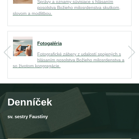
Správy a oznamy súvisiace s hlásaním
posolstva Božieho milosrdenstva skutkom,
slovom a modlitbou.
Fotogaléria
Fotografické zábery z udalostí spojených s
hlásaním posolstva Božieho milosrdenstva a
so životom kongregácie.
Denníček
sv. sestry Faustíny