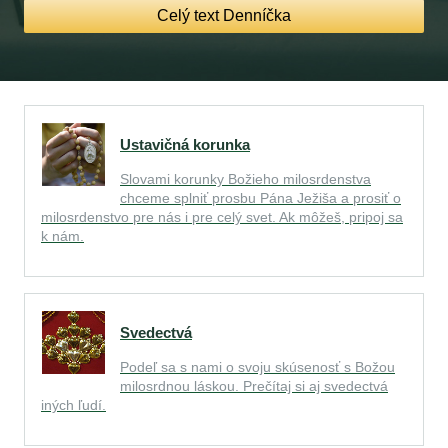
Celý text Denníčka
Ustavičná korunka
Slovami korunky Božieho milosrdenstva
chceme splniť prosbu Pána Ježiša a prosiť o
milosrdenstvo pre nás i pre celý svet. Ak môžeš, pripoj sa
k nám.
Svedectvá
Podeľ sa s nami o svoju skúsenosť s Božou
milosrdnou láskou. Prečítaj si aj svedectvá
iných ľudí.