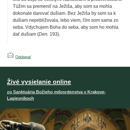
Túžim sa premeniť na Ježiša, aby som sa mohla
dokonale darovať dušiam. Bez Ježiša by som sa k
dušiam nepribližovala, lebo viem, čím som sama zo
seba. Vdychujem Boha do seba, aby som ho mohla
dať dušiam (
Den.
193).
Odoberať
Živé vysielanie online
zo Sanktuária Božieho milosrdenstva v Krakove-
Lagievnikoch