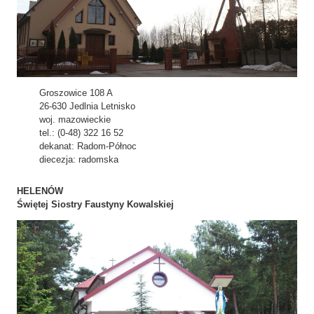
Groszowice 108 A
26-630 Jedlnia Letnisko
woj. mazowieckie
tel.: (0-48) 322 16 52
dekanat: Radom-Północ
diecezja: radomska
HELENÓW
Świętej Siostry Faustyny Kowalskiej