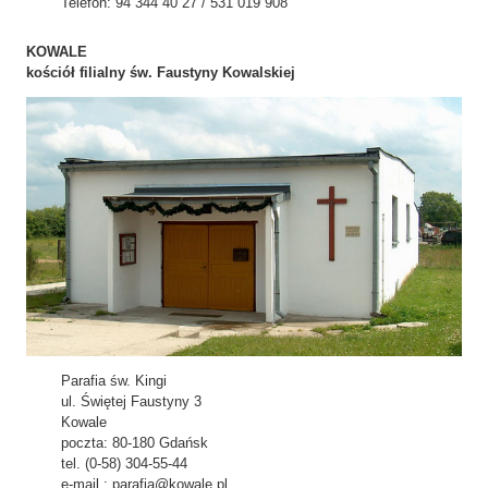
Telefon: 94 344 40 27 / 531 019 908
KOWALE
kościół filialny św. Faustyny Kowalskiej
Parafia św. Kingi
ul. Świętej Faustyny 3
Kowale
poczta: 80-180 Gdańsk
tel. (0-58) 304-55-44
e-mail.: parafia@kowale.pl