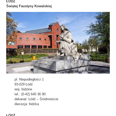
ŁÓDŹ
Świętej Faustyny Kowalskiej
pl. Niepodległości 1
93-029 Łódź
woj. łódzkie
tel.: (0-42) 640 36 90
dekanat: Łódź – Śródmieście
diecezja: łódzka
ŁÓDŹ