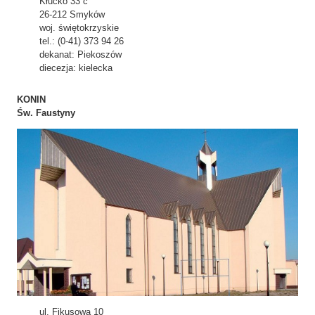
Kłucko 33 c
26-212 Smyków
woj. świętokrzyskie
tel.: (0-41) 373 94 26
dekanat: Piekoszów
diecezja: kielecka
KONIN
Św. Faustyny
ul. Fikusowa 10