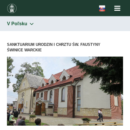
V Poľsku
Svätá sestra Faustína
V Poľsku
SANKTUARIUM URODZIN I CHRZTU ŚW. FAUSTYNY
ŚWINICE WARCKIE
Vo svete
Nahlásenie kostolov alebo kaplniek zasvätených sv. sestre
Faustíne