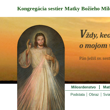
Kongregácia sestier Matky Božieho Mil
Milosrdenstvo
Mat
Podstata
Obraz
Svia