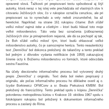
opravené slová. Ťažkosti pri prepisovaní textu spôsoboval aj štýl
autorky, ktorá neraz v tej istej vete prechádzala od vlastných slov k
citovaniu Ježišových slov, čo v rukopise označila ceruzkou, ale pri
prepisovaní sa to vynechalo a vety neboli zrozumiteľné, ba až
heretické. Napríklad: na strane 161 rukopisu čítame:
Boh sľúbil
veľkú milosť najmä tebe a všetkým –
ktorí budú hlásať toto moje
veľké milosrdenstvo. Táto veta bez označenia (zdôraznenia)
Ježišových slov je prinajmenšom nejasná, ale dá sa pochopiť aj tak,
že Boh sľúbil veľkú milosť tým, ktorí budú ohlasovať veľké
milosrdenstvo autorky, čo je samozrejme heréza. Tento neautentický
text „Denníčka“ bol dokonca preložený do taliančiny a tento preklad
bol jedným z dôvodov vydania notifikácie (rok 1959) zakazujúcej
šírenie úcty k Božiemu milosrdenstvu vo formách, ktoré odovzdala
sestra Faustína.
Na účely diecézneho informačného procesu bol vytvorený druhý
prepis „Denníčka“ z originálu. Text diela bol nielen prepísaný z
originálu, ale počas informačného procesu ho dôkladne overil aj o.
Izydor Borkiewicz OFMConv a sr. Beata Piekutová KMBM. Bol
preložený do francúzštiny. Tento preklad spolu s kópiou „Denníčka“
potvrdenou metropolitnou kúriou v Krakove 19. októbra 1967 spolu s
fotokópiami rukopisu bol priložený k dokumentom informačného
procesu a zaslaný do Ríma.