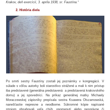
Krakov, deň exercícií, 3. apríla 1938, sr. Faustína.“
2. História diela
Po smrti sestry Faustíny zostali jej poznámky v kongregácii. V
súlade s vôľou autorky boli starostlivo strážené a mali k nim prístup
iba predstavené (generálna predstavená a predstavená krakovského
domu) a jej spovedníci. Na príkaz generálnej matky Michaely
Moraczewskej zápisníky prepísala sestra Ksawera Olszamowská,
nanešťastie nepresne a neodborne. Súkromné ​​kópie napísané
strojom obsahovali veľa chýb, opomenutí alebo nesprávne či