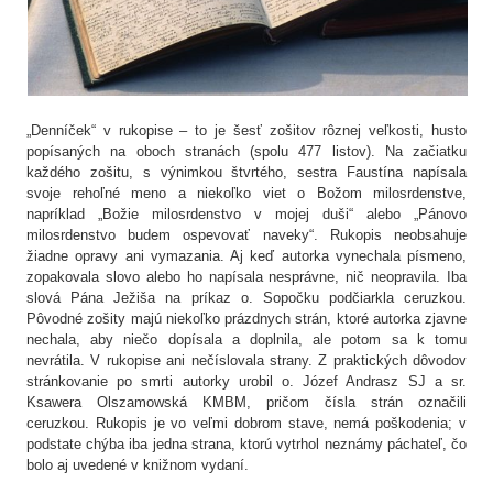
„Denníček“ v rukopise – to je šesť zošitov rôznej veľkosti, husto
popísaných na oboch stranách (spolu 477 listov). Na začiatku
každého zošitu, s výnimkou štvrtého, sestra Faustína napísala
svoje rehoľné meno a niekoľko viet o Božom milosrdenstve,
napríklad „Božie milosrdenstvo v mojej duši“ alebo „Pánovo
milosrdenstvo budem ospevovať naveky“. Rukopis neobsahuje
žiadne opravy ani vymazania. Aj keď autorka vynechala písmeno,
zopakovala slovo alebo ho napísala nesprávne, nič neopravila. Iba
slová Pána Ježiša na príkaz o. Sopočku podčiarkla ceruzkou.
Pôvodné zošity majú niekoľko prázdnych strán, ktoré autorka zjavne
nechala, aby niečo dopísala a doplnila, ale potom sa k tomu
nevrátila. V rukopise ani nečíslovala strany. Z praktických dôvodov
stránkovanie po smrti autorky urobil o. Józef Andrasz SJ a sr.
Ksawera Olszamowská KMBM, pričom čísla strán označili
ceruzkou. Rukopis je vo veľmi dobrom stave, nemá poškodenia; v
podstate chýba iba jedna strana, ktorú vytrhol neznámy páchateľ, čo
bolo aj uvedené v knižnom vydaní.