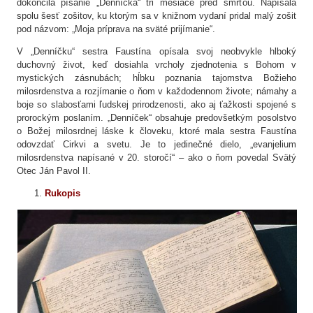
dokončila písanie „Denníčka“ tri mesiace pred smrťou. Napísala
spolu šesť zošitov, ku ktorým sa v knižnom vydaní pridal malý zošit
pod názvom: „Moja príprava na sväté prijímanie“.
V „Denníčku“ sestra Faustína opísala svoj neobvykle hlboký
duchovný život, keď dosiahla vrcholy zjednotenia s Bohom v
mystických zásnubách; hĺbku poznania tajomstva Božieho
milosrdenstva a rozjímanie o ňom v každodennom živote; námahy a
boje so slabosťami ľudskej prirodzenosti, ako aj ťažkosti spojené s
prorockým poslaním. „Denníček“ obsahuje predovšetkým posolstvo
o Božej milosrdnej láske k človeku, ktoré mala sestra Faustína
odovzdať Cirkvi a svetu. Je to jedinečné dielo, „evanjelium
milosrdenstva napísané v 20. storočí“ – ako o ňom povedal Svätý
Otec Ján Pavol II.
Rukopis