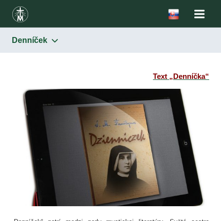
Denníček
Denníček
Svätá sestra Faustína
Text „Denníčka“
Denníček
Listy