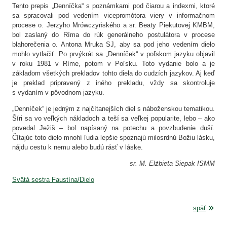
Tento prepis „Denníčka“ s poznámkami pod čiarou a indexmi, ktoré
sa spracovali pod vedením vicepromótora viery v informačnom
procese o. Jerzyho Mrówczyńského a sr. Beaty Piekutovej KMBM,
bol zaslaný do Ríma do rúk generálneho postulátora v procese
blahorečenia o. Antona Mruka SJ, aby sa pod jeho vedením dielo
mohlo vytlačiť. Po prvýkrát sa „Denníček“ v poľskom jazyku objavil
v roku 1981 v Ríme, potom v Poľsku. Toto vydanie bolo a je
základom všetkých prekladov tohto diela do cudzích jazykov. Aj keď
je preklad pripravený z iného prekladu, vždy sa skontroluje
s vydaním v pôvodnom jazyku.
„Denníček“ je jedným z najčítanejších diel s náboženskou tematikou.
Šíri sa vo veľkých nákladoch a teší sa veľkej popularite, lebo – ako
povedal Ježiš – bol napísaný na potechu a povzbudenie duší.
Čítajúc toto dielo mnohí ľudia lepšie spoznajú milosrdnú Božiu lásku,
nájdu cestu k nemu alebo budú rásť v láske.
sr. M. Elżbieta Siepak ISMM
Svätá sestra Faustína/Dielo
späť