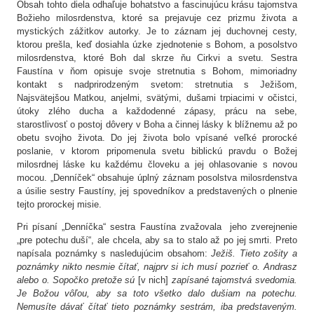
Obsah tohto diela odhaľuje bohatstvo a fascinujúcu krásu tajomstva
Božieho milosrdenstva, ktoré sa prejavuje cez prizmu života a
mystických zážitkov autorky. Je to záznam jej duchovnej cesty,
ktorou prešla, keď dosiahla úzke zjednotenie s Bohom, a posolstvo
milosrdenstva, ktoré Boh dal skrze ňu Cirkvi a svetu. Sestra
Faustína v ňom opisuje svoje stretnutia s Bohom, mimoriadny
kontakt s nadprirodzeným svetom: stretnutia s Ježišom,
Najsvätejšou Matkou, anjelmi, svätými, dušami trpiacimi v očistci,
útoky zlého ducha a každodenné zápasy, prácu na sebe,
starostlivosť o postoj dôvery v Boha a činnej lásky k blížnemu až po
obetu svojho života. Do jej života bolo vpísané veľké prorocké
poslanie, v ktorom pripomenula svetu biblickú pravdu o Božej
milosrdnej láske ku každému človeku a jej ohlasovanie s novou
mocou. „Denníček“ obsahuje úplný záznam posolstva milosrdenstva
a úsilie sestry Faustíny, jej spovedníkov a predstavených o plnenie
tejto prorockej misie.
Pri písaní „Denníčka“ sestra Faustína zvažovala jeho zverejnenie
„pre potechu duší“, ale chcela, aby sa to stalo až po jej smrti. Preto
napísala poznámky s nasledujúcim obsahom:
Ježiš. Tieto zošity a
poznámky nikto nesmie čítať, najprv si ich musí pozrieť o. Andrasz
alebo o. Sopočko pretože sú
[v nich]
zapísané tajomstvá svedomia.
Je Božou vôľou, aby sa toto všetko dalo dušiam na potechu.
Nemusíte dávať čítať tieto poznámky sestrám, iba predstaveným.