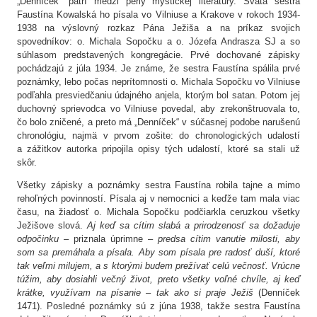
„Denníček“ patrí medzi perly mystickej literatúry. Svätá sestra
Faustína Kowalská ho písala vo Vilniuse a Krakove v rokoch 1934-
1938 na výslovný rozkaz Pána Ježiša a na príkaz svojich
spovedníkov: o. Michala Sopočku a o. Józefa Andrasza SJ a so
súhlasom predstavených kongregácie. Prvé dochované zápisky
pochádzajú z júla 1934. Je známe, že sestra Faustína spálila prvé
poznámky, lebo počas neprítomnosti o. Michala Sopočku vo Vilniuse
podľahla presviedčaniu údajného anjela, ktorým bol satan. Potom jej
duchovný sprievodca vo Vilniuse povedal, aby zrekonštruovala to,
čo bolo zničené, a preto má „Denníček“ v súčasnej podobe narušenú
chronológiu, najmä v prvom zošite: do chronologických udalostí
a zážitkov autorka pripojila opisy tých udalostí, ktoré sa stali už
skôr.
Všetky zápisky a poznámky sestra Faustína robila tajne a mimo
rehoľných povinností. Písala aj v nemocnici a keďže tam mala viac
času, na žiadosť o. Michala Sopočku podčiarkla ceruzkou všetky
Ježišove slová.
Aj keď sa cítim slabá a prirodzenosť sa dožaduje
odpočinku
– priznala úprimne –
predsa cítim vanutie milosti, aby
som sa premáhala a písala. Aby som písala pre radosť duší, ktoré
tak veľmi milujem, a s ktorými budem prežívať celú večnosť. Vrúcne
túžim, aby dosiahli večný život, preto všetky voľné chvíle, aj keď
krátke, využívam na písanie – tak ako si praje Ježiš
(Denníček
1471). Posledné poznámky sú z júna 1938, takže sestra Faustína