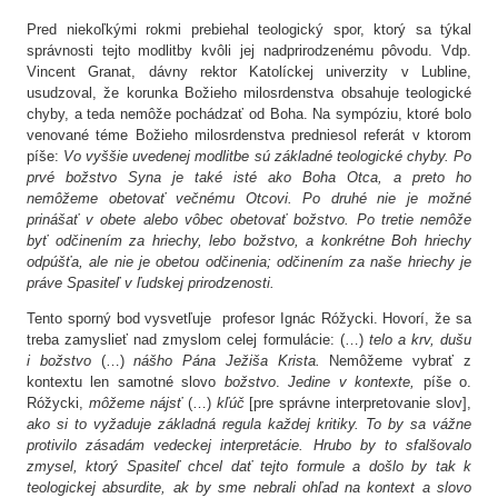
Pred niekoľkými rokmi prebiehal teologický spor, ktorý sa týkal
správnosti tejto modlitby kvôli jej nadprirodzenému pôvodu. Vdp.
Vincent Granat, dávny rektor Katolíckej univerzity v Lubline,
usudzoval, že korunka Božieho milosrdenstva obsahuje teologické
chyby, a teda nemôže pochádzať od Boha. Na sympóziu, ktoré bolo
venované téme Božieho milosrdenstva predniesol referát v ktorom
píše:
Vo vyššie uvedenej modlitbe sú základné teologické chyby. Po
prvé božstvo Syna je také isté ako Boha Otca, a preto ho
nemôžeme obetovať večnému Otcovi. Po druhé nie je možné
prinášať v obete alebo vôbec obetovať božstvo. Po tretie nemôže
byť odčinením za hriechy, lebo božstvo, a konkrétne Boh hriechy
odpúšťa, ale nie je obetou odčinenia; odčinením za naše hriechy je
práve Spasiteľ v ľudskej prirodzenosti.
Tento sporný bod vysvetľuje profesor Ignác Róžycki. Hovorí, že sa
treba zamyslieť nad zmyslom celej formulácie: (…)
telo a krv, dušu
i božstvo
(…)
nášho Pána Ježiša Krista.
Nemôžeme vybrať z
kontextu len samotné slovo
božstvo
.
Jedine v kontexte,
píše o.
Róžycki,
môžeme nájsť
(…)
kľúč
[pre správne interpretovanie slov],
ako si to vyžaduje základná regula každej kritiky. To by sa vážne
protivilo zásadám vedeckej interpretácie. Hrubo by to sfalšovalo
zmysel, ktorý Spasiteľ chcel dať tejto formule a došlo by tak k
teologickej absurdite, ak by sme nebrali ohľad na kontext a slovo