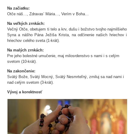
Na začiatku:
Otče náš…, Zdravas’ Mária…, Verím v Boha…
Na veľkých zrnkách:
Večný Otče, obetujem ti telo a krv, dušu i božstvo tvojho najmilšieho
Syna a nášho Pána Ježiša Krista, na odčinenie našich hriechov i
hriechov celého sveta (1-krát).
Na malých zrnkách:
Pre jeho bolestné umučenie, maj milosrdenstvo s nami i s celým
svetom (10-krát).
Na zakončenie:
Svätý Bože, Svätý Mocný, Svätý Nesmrteľný, zmiluj sa nad nami i
nad celým svetom (3-krát).
Vývoj a korektnosť