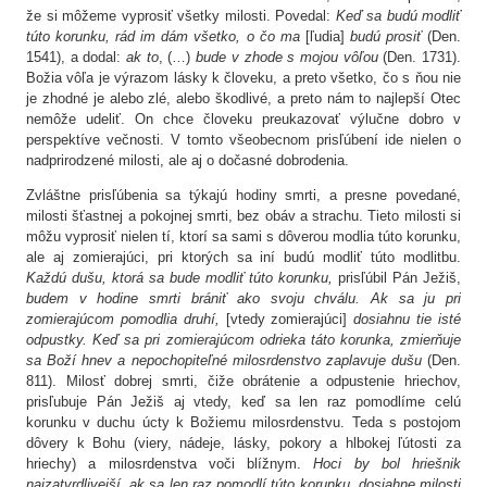
že si môžeme vyprosiť všetky milosti. Povedal:
Keď sa budú modliť
túto korunku, rád im dám všetko, o čo ma
[ľudia]
budú prosiť
(Den.
1541), a dodal:
ak to
, (…)
bude v zhode s mojou vôľou
(Den. 1731).
Božia vôľa je výrazom lásky k človeku, a preto všetko, čo s ňou nie
je zhodné je alebo zlé, alebo škodlivé, a preto nám to najlepší Otec
nemôže udeliť. On chce človeku preukazovať výlučne dobro v
perspektíve večnosti. V tomto všeobecnom prisľúbení ide nielen o
nadprirodzené milosti, ale aj o dočasné dobrodenia.
Zvláštne prisľúbenia sa týkajú hodiny smrti, a presne povedané,
milosti šťastnej a pokojnej smrti, bez obáv a strachu. Tieto milosti si
môžu vyprosiť nielen tí, ktorí sa sami s dôverou modlia túto korunku,
ale aj zomierajúci, pri ktorých sa iní budú modliť túto modlitbu.
Každú dušu, ktorá sa bude modliť túto korunku,
prisľúbil Pán Ježiš,
budem v hodine smrti brániť ako svoju chválu. Ak sa ju pri
zomierajúcom pomodlia druhí,
[vtedy zomierajúci]
dosiahnu tie isté
odpustky. Keď sa pri zomierajúcom odrieka táto korunka, zmierňuje
sa Boží hnev a nepochopiteľné milosrdenstvo zaplavuje dušu
(Den.
811). Milosť dobrej smrti, čiže obrátenie a odpustenie hriechov,
prisľubuje Pán Ježiš aj vtedy, keď sa len raz pomodlíme celú
korunku v duchu úcty k Božiemu milosrdenstvu. Teda s postojom
dôvery k Bohu (viery, nádeje, lásky, pokory a hlbokej ľútosti za
hriechy) a milosrdenstva voči blížnym.
Hoci by bol hriešnik
najzatvrdlivejší, ak sa len raz pomodlí túto korunku, dosiahne milosti