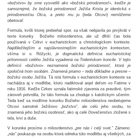
«
božstvo
»
by sme vysvetlili ako
«
božskú prirodzenosť
»
, keďže je
samozrejmé, že božská prirodzenosť Ježiša Krista je identická s
prirodzenosťou Otca, a preto mu ju
(teda Otcovi)
nemôžeme
obetovať.
Formula, kvôli ktorej prebiehal spor, sa však nebjavila po prvýkrát v
texte korunky Božieho milosrdenstva, ale už dlhší čas bola
používaná v Cirkvi v eucharistickom a christologickom kontexte.
Najdôležitejším a najslávnostnejším eucharistickým kontextom,
všíma si o. Róžycki,
je dogmatická definícia eucharistickej
prítomnosti celého Ježiša vyjadrená na Tridentskom koncile. V tejto
definícii
«
božstvo
»
neznamená božskú prirodzenosť, ktorá je
spoločná trom osobám. Znamená priamo – teda dôkladne a presne –
božskú osobu Ježiša.
Tá istá formula v eucharistickom kontexte sa
nachádza aj v modlitbe, ktorú nadiktoval anjel deťom vo Fatime v
roku 1916. Keďže Cirkev uznala fatimské zjavenia za pravdivé, tým
zároveň potvrdila, že táto formula sa zhoduje s katolíckym učením.
Teda keď sa modlíme korunku Božieho milosrdenstva neobetujeme
Otcovi samotné Ježišovo „
božstvo
”, ale celú jeho osobu, to
znamená jeho božskú osobnosť, ako aj celé človečenstvo zložené s
tela, krvi a duše.
V korunke prosíme o milosrdenstvo „
pre nás i celý svet.
” Zámeno:
„
nás
” poukazuje na osobu ktorá odrieka túto modlitbu aj všetkých, za