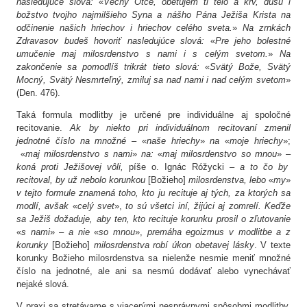
nasledujúce slová:
«
Večný Otče, obetujem ti telo a krv, dušu i
božstvo tvojho najmilšieho Syna a nášho Pána Ježiša Krista na
odčinenie našich hriechov i hriechov celého sveta.
»
Na zrnkách
Zdravasov budeš hovoriť nasledujúce slová:
«
Pre jeho bolestné
umučenie maj milosrdenstvo s nami i s celým svetom.
»
Na
zakončenie sa pomodlíš trikrát tieto slová:
«
Svätý
Bože, Svätý
Mocný, Svätý
Nesmrteľný, zmiluj sa nad nami i nad celým svetom
»
(Den. 476).
Taká formula modlitby je určené pre individuálne aj spoločné
recitovanie.
Ak by niekto pri individuálnom recitovaní zmenil
jednotné číslo na množné –
«
naše hriechy
»
na
«
moje hriechy
»;
«
maj milosrdenstvo s nami
»
na:
«
maj milosrdenstvo so mnou
» –
koná proti Ježišovej vôli,
píše o. Ignác Róžycki –
a to čo by
recitoval, by už nebolo korunkou
[Božieho]
milosrdenstva, lebo
«
my
»
v tejto formule znamená toho, kto ju recituje aj tých, za ktorých sa
modlí, avšak
«
celý svet
»,
to sú všetci iní, žijúci aj zomrelí. Keďže
sa Ježiš dožaduje, aby ten, kto recituje korunku prosil o zľutovanie
«
s nami
» –
a nie
«
so mnou
»,
premáha egoizmus v modlitbe a z
korunky
[Božieho]
milosrdenstva robí úkon obetavej lásky
. V texte
korunky Božieho milosrdenstva sa nielenže nesmie meniť množné
číslo na jednotné, ale ani sa nesmú dodávať alebo vynechávať
nejaké slová.
V praxi sa stretávame s viacerými nesprávnymi spôsobmi modlitby.