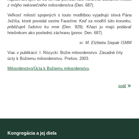
z môjho nekonečného milosrdenstva
(Den. 687).
Veľkosť milostí spojených s touto modlitbou vyjadrujú slová Pána
Ježiša, ktoré povedal sestre Faustíne:
Keď sa modlíš túto korunku,
približuješ ľudstvo ku mne
(Den. 929). Kňazi ju majú podávať
hriešnikom ako poslednú záchranu (porov. Den. 687).
sr. M. Elżbieta Siepak ISMM
Viac v publikácii: I. Rózycki: Božie milosrdenstvo. Zásadné črty
úcty k Božiemu milosrdenstvu. Prešov, 2003.
Milosrdenstvo/Úcta k Božiemu milosrdenstvu
späť
Kongregácia a jej diela