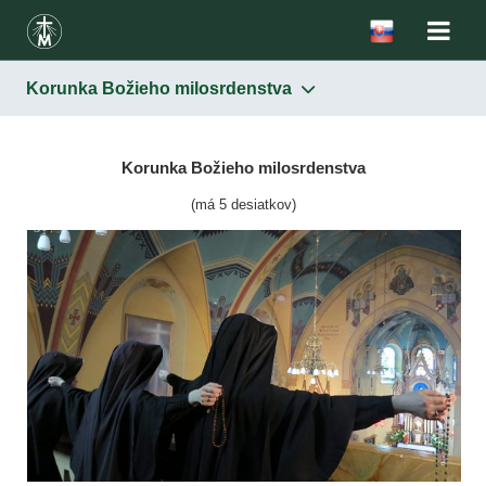
Korunka Božieho milosrdenstva
Milosrdenstvo
Podstata
Korunka Božieho milosrdenstva
Obraz
(má 5 desiatkov)
Sviatok milosrdenstva
Korunka Božieho milosrdenstva
Hodina milosrdenstva
Šírenie úcty k Božiemu milosrdenstvu
Korunka Božieho milosrdenstva