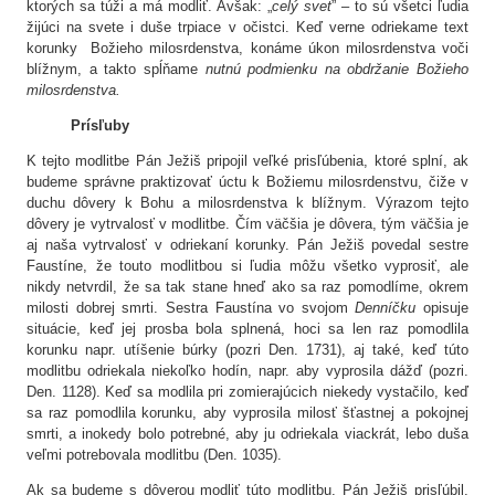
ktorých sa túži a má modliť. Avšak: „
celý svet
” – to sú všetci ľudia
žijúci na svete i duše trpiace v očistci. Keď verne odriekame text
korunky Božieho milosrdenstva, konáme úkon milosrdenstva voči
blížnym, a takto spĺňame
nutnú podmienku na obdržanie Božieho
milosrdenstva.
Prísľuby
K tejto modlitbe Pán Ježiš pripojil veľké prisľúbenia, ktoré splní, ak
budeme správne praktizovať úctu k Božiemu milosrdenstvu, čiže v
duchu dôvery k Bohu a milosrdenstva k blížnym. Výrazom tejto
dôvery je vytrvalosť v modlitbe. Čím väčšia je dôvera, tým väčšia je
aj naša vytrvalosť v odriekaní korunky. Pán Ježiš povedal sestre
Faustíne, že touto modlitbou si ľudia môžu všetko vyprosiť, ale
nikdy netvrdil, že sa tak stane hneď ako sa raz pomodlíme, okrem
milosti dobrej smrti. Sestra Faustína vo svojom
Denníčku
opisuje
situácie, keď jej prosba bola splnená, hoci sa len raz pomodlila
korunku napr. utíšenie búrky (pozri Den. 1731), aj také, keď túto
modlitbu odriekala niekoľko hodín, napr. aby vyprosila dážď (pozri.
Den. 1128). Keď sa modlila pri zomierajúcich niekedy vystačilo, keď
sa raz pomodlila korunku, aby vyprosila milosť šťastnej a pokojnej
smrti, a inokedy bolo potrebné, aby ju odriekala viackrát, lebo duša
veľmi potrebovala modlitbu (Den. 1035).
Ak sa budeme s dôverou modliť túto modlitbu, Pán Ježiš prisľúbil,