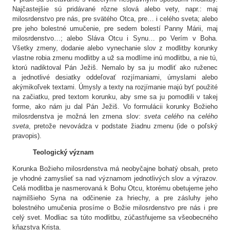
Najčastejšie sú pridávané rôzne slová alebo vety, napr.: maj
milosrdenstvo pre nás, pre svätého Otca, pre… i celého sveta; alebo
pre jeho bolestné umučenie, pre sedem bolestí Panny Márii, maj
milosrdenstvo…; alebo Sláva Otcu i Synu… po Verím v Boha.
Všetky zmeny, dodanie alebo vynechanie slov z modlitby korunky
vlastne robia zmenu modlitby a už sa modlíme inú modlitbu, a nie tú,
ktorú nadiktoval Pán Ježiš. Nemalo by sa ju modliť ako ruženec
a jednotlivé desiatky oddeľovať rozjímaniami, úmyslami alebo
akýmikoľvek textami. Úmysly a texty na rozjímanie majú byť použité
na začiatku, pred textom korunku, aby sme sa ju pomodlili v takej
forme, ako nám ju dal Pán Ježiš. Vo formulácii korunky Božieho
milosrdenstva je možná len zmena slov:
sveta
celého
na
celého
sveta
, pretože nevovádza v podstate žiadnu zmenu (ide o poľský
pravopis).
Teologický význam
Korunka Božieho milosrdenstva má neobyčajne bohatý obsah, preto
je vhodné zamyslieť sa nad významom jednotlivých slov a výrazov.
Celá modlitba je nasmerovaná k Bohu Otcu, ktorému obetujeme jeho
najmilšieho Syna na odčinenie za hriechy, a pre zásluhy jeho
bolestného umučenia prosíme o Božie milosrdenstvo pre nás i pre
celý svet. Modliac sa túto modlitbu, zúčastňujeme sa všeobecného
kňazstva Krista.