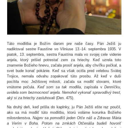
Táto modlitba je Božím darom pre naše časy. Pán Ježiš ju
nadiktoval sestre Faustíne vo Vilniuse 13.-14. septembra 1935. V
piatok, 13. septembra, sestra Faustína mala vo svojej cele videnie
anjela, ktorý prišiel potrestať zem za hriechy. Keď uzrela toto
znamenie Božieho hnevu, začala prosiť anjela, aby chvíľku počkal, a
svet bude konať pokánie. Keď sa však ocitla pred velebou Svätej
Trojice, nemala odvahu zopakovať túto prosbu. Až keď v duši
pocítila moc Ježišovej milosti, začala sa modliť slovami, ktoré
vnútorne počula.
Keď som sa tak modlila
, zapísala v
Denníčku
,
uvidela som bezmocnosť anjela. Nemohol vykonať spravodlivý trest,
aký si za hriechy zasluhovali
(Den. 475).
Na druhý deň, keď prišla do kaplnky, ju Pán Ježiš ešte raz poučil,
ako sa má modliť túto modlitbu, ktorú voláme korunka Božieho
milosrdenstva.
Najprv sa pomodlíš jeden Otče náš a Zdravas Mária
a Verím v Boha. Potom na zrnkách Otčenáša budeš hovoriť