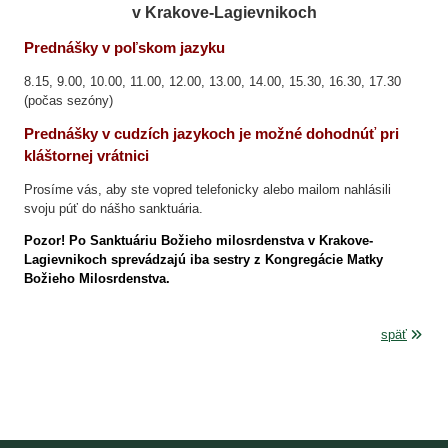
v Krakove-Lagievnikoch
Mapa a ako sa k nám dostanete
Prednášky v poľskom jazyku
Kontakt
8.15, 9.00, 10.00, 11.00, 12.00, 13.00, 14.00, 15.30, 16.30, 17.30
(počas sezóny)
Prednášky v cudzích jazykoch je možné dohodnúť pri
kláštornej vrátnici
Prosíme vás, aby ste vopred telefonicky alebo mailom nahlásili
svoju púť do nášho sanktuária.
Pozor! Po Sanktuáriu Božieho milosrdenstva v Krakove-
Lagievnikoch sprevádzajú iba sestry z Kongregácie Matky
Božieho Milosrdenstva.
späť