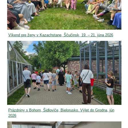
Víkend pre ženy v Kazachstane, Ščučinsk, 19. – 21. júna 2026
Prázdniny s Bohom, Šidloviče, Bielorusko. Výlet do Grodna, jún
2026