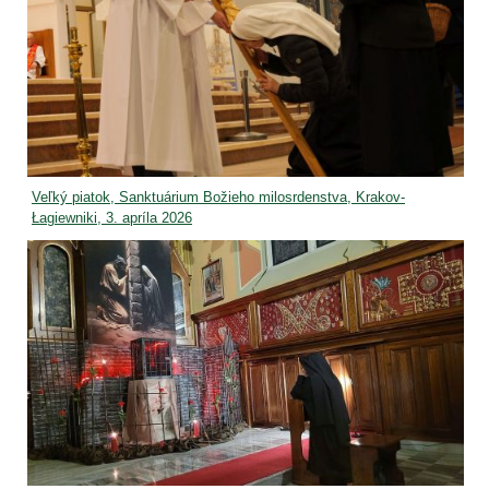
Veľký piatok, Sanktuárium Božieho milosrdenstva, Krakov-
Łagiewniki, 3. apríla 2026