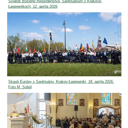
Sviatok Božieho milosrdenstva, Sanktuárium v Krakove-
Łagiewnikoch, 12. apríla 2026
Skauti Európy v Sanktuáriu, Krakov-Łagiewniki, 18. apríla 2026.
Foto M. Soból