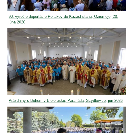
90. výročie deportácie Poliakov do Kazachstanu, Oziornoje, 20.
júna 2026
Prázdniny s Bohom v Bielorusku, Parafiáda, Szydłowice, jún 2026