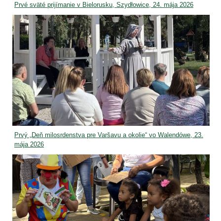
Prvé sväté prijímanie v Bielorusku, Szydłowice, 24. mája 2026
Prvý „Deň milosrdenstva pre Varšavu a okolie“ vo Walendówe, 23.
mája 2026