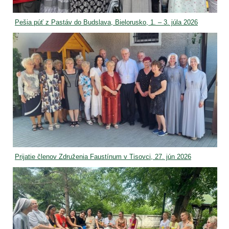
Pešia púť z Pastáv do Budslava, Bielorusko, 1. – 3. júla 2026
Prijatie členov Združenia Faustínum v Tisovci, 27. jún 2026