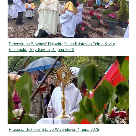
Procesia na Slávnosť Najsvätejšieho Kristovho Tela a Krvi v
Bielorusku, Szydłowice, 4. júna 2026
Procesia Božieho Tela vo Walendówe, 4. júna 2026