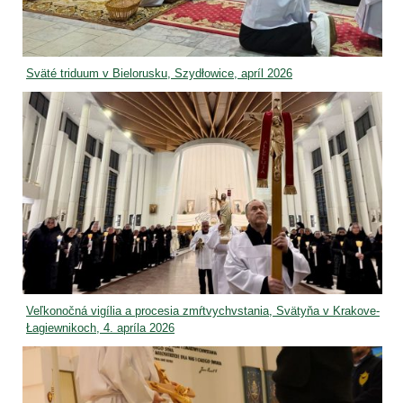
Sväté triduum v Bielorusku, Szydłowice, apríl 2026
Veľkonočná vigília a procesia zmŕtvychvstania, Svätyňa v Krakove-
Łagiewnikoch, 4. apríla 2026