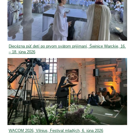
Diecézna púť detí po prvom svätom prijímaní, Świnice Warckie, 16.
– 18. júna 2026
WACOM 2026, Vilnius, Festival mladých, 6. júna 2026