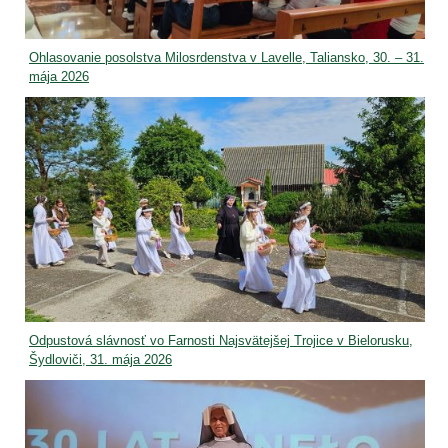
Ohlasovanie posolstva Milosrdenstva v Lavelle, Taliansko, 30. – 31.
mája 2026
Odpustová slávnosť vo Farnosti Najsvätejšej Trojice v Bielorusku,
Šydloviči, 31. mája 2026