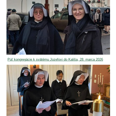
Púť kongregácie k svätému Jozefovi do Kališa, 28. marca 2026