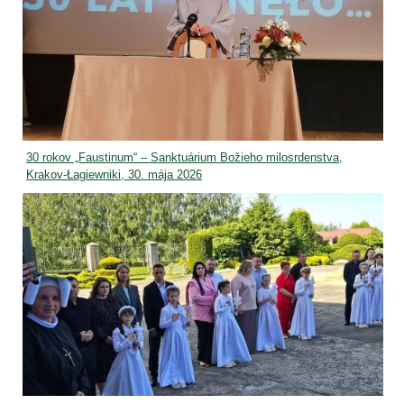
30 rokov „Faustinum“ – Sanktuárium Božieho milosrdenstva,
Krakov-Łagiewniki, 30. mája 2026