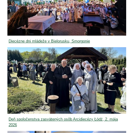
Diecézne dni mládeže v Bielorusku, Smorgonie
Deň spoločenstva zasvätených osôb Arcidiecézy Łódź, 2. mája
2026