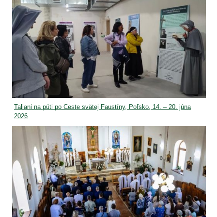
Taliani na púti po Ceste svätej Faustíny, Poľsko, 14. – 20. júna
2026