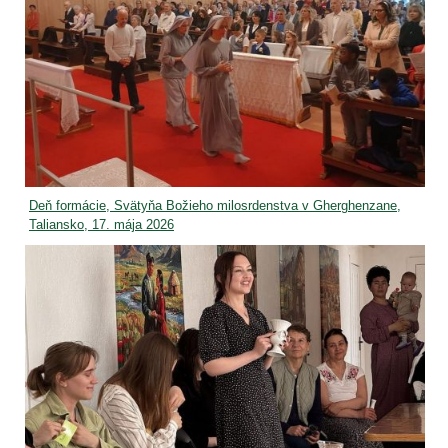
Deň formácie, Svätyňa Božieho milosrdenstva v Gherghenzane,
Taliansko, 17. mája 2026