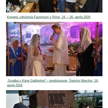
Kongres združenia Faustinum v Ríme, 24. – 26. apríla 2026
„Svadba v Káne Galilejskej“ – predstavenie, Świnice Warckie, 19.
apríla 2026