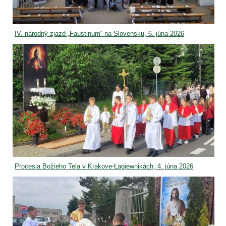
IV. národný zjazd „Faustinum“ na Slovensku, 6. júna 2026
Procesia Božieho Tela v Krakove-Łagiewnikách, 4. júna 2026