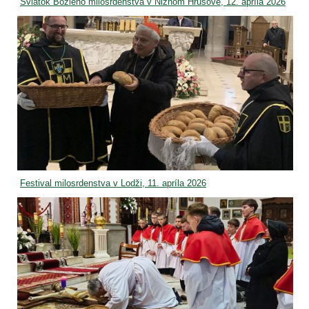
Sviatok Božieho milosrdenstva v Nižnom Hrušove, 12. apríla 2026
Festival milosrdenstva v Lodži, 11. apríla 2026