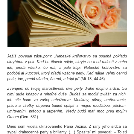
Ježiš povedal zástupom: „Nebeské kráľovstvo sa podobá pokladu
ukrytému v poli. Keď ho človek nájde, skryje ho a od radosti z neho
ide, predá všetko, čo má, a pole kúpi. Nebeské kráľovstvo sa
podobá aj kupcovi, ktorý hľadá vzácne perly. Keď nájde veľmi cennú
perlu, ide, predá všetko, čo má, a kúpi ju“
(Mt 13, 44-46).
Zverujem do tvojej starostlivosti dve perly drahé môjmu srdcu. Sú
nimi duše kňazov a rehoľné duše. Budeš sa modliť zvlášť za nich,
ich sila bude vo vašej sebažertve. Modlitby, pôsty, umŕtvovania,
prácu a všetky utrpenia budeš spájať s mojou modlitbou, pôstom,
umŕtvením, prácou a utrpením. Vtedy budú mať moc pred mojím
Otcom
(Den. 531).
Dnes som videla ukrižovaného Pána Ježiša. Z rany jeho srdca sa
sypali drahocenné perly a brilianty. (…) Spasiteľ mi povedal: –
To sú