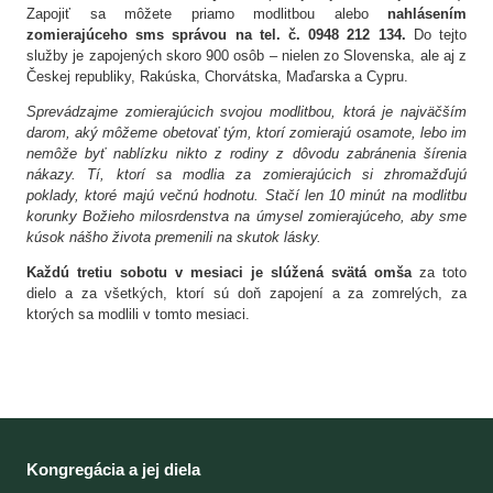
Zapojiť sa môžete priamo modlitbou alebo
nahlásením
zomierajúceho sms správou na tel. č. 0948 212 134.
Do tejto
služby je zapojených skoro 900 osôb – nielen zo Slovenska, ale aj z
Českej republiky, Rakúska, Chorvátska, Maďarska a Cypru.
Sprevádzajme zomierajúcich svojou modlitbou, ktorá je najväčším
darom, aký môžeme obetovať tým, ktorí zomierajú osamote, lebo im
nemôže byť nablízku nikto z rodiny z dôvodu zabránenia šírenia
nákazy. Tí, ktorí sa modlia za zomierajúcich si zhromažďujú
poklady, ktoré majú večnú hodnotu. Stačí len 10 minút na modlitbu
korunky Božieho milosrdenstva na úmysel zomierajúceho, aby sme
kúsok nášho života premenili na skutok lásky.
Každú tretiu sobotu v mesiaci je slúžená svätá omša
za toto
dielo a za všetkých, ktorí sú doň zapojení a za zomrelých, za
ktorých sa modlili v tomto mesiaci.
Kongregácia a jej diela