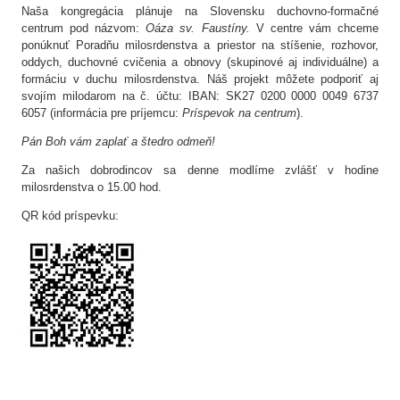
Naša kongregácia plánuje na Slovensku duchovno-formačné
centrum pod názvom:
Oáza sv. Faustíny.
V centre vám chceme
ponúknuť Poradňu milosrdenstva a priestor na stíšenie, rozhovor,
oddych, duchovné cvičenia a obnovy (skupinové aj individuálne) a
formáciu v duchu milosrdenstva. Náš projekt môžete podporiť aj
svojím milodarom na č. účtu: IBAN: SK27 0200 0000 0049 6737
6057 (informácia pre príjemcu:
Príspevok na centrum
).
Pán Boh vám zaplať a štedro odmeň!
Za našich dobrodincov sa denne modlíme zvlášť v hodine
milosrdenstva o 15.00 hod.
QR kód príspevku: