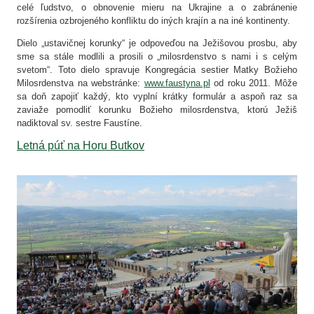
celé ľudstvo, o obnovenie mieru na Ukrajine a o zabránenie
rozšírenia ozbrojeného konfliktu do iných krajín a na iné kontinenty.
Dielo „ustavičnej korunky“ je odpoveďou na Ježišovou prosbu, aby
sme sa stále modlili a prosili o „milosrdenstvo s nami i s celým
svetom“. Toto dielo spravuje Kongregácia sestier Matky Božieho
Milosrdenstva na webstránke:
www.faustyna.pl
od roku 2011. Môže
sa doň zapojiť každý, kto vyplní krátky formulár a aspoň raz sa
zaviaže pomodliť korunku Božieho milosrdenstva, ktorú Ježiš
nadiktoval sv. sestre Faustíne.
Letná púť na Horu Butkov