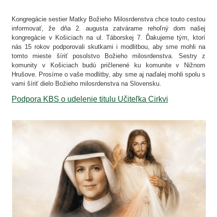
Kongregácie sestier Matky Božieho Milosrdenstva chce touto cestou
informovať, že dňa 2. augusta zatvárame rehoľný dom našej
kongregácie v Košiciach na ul. Táborskej 7. Ďakujeme tým, ktorí
nás 15 rokov podporovali skutkami i modlitbou, aby sme mohli na
tomto mieste šíriť posolstvo Božieho milosrdenstva. Sestry z
komunity v Košiciach budú pričlenené ku komunite v Nižnom
Hrušove. Prosíme o vaše modlitby, aby sme aj naďalej mohli spolu s
vami šíriť dielo Božieho milosrdenstva na Slovensku.
Podpora KBS o udelenie titulu Učiteľka Cirkvi