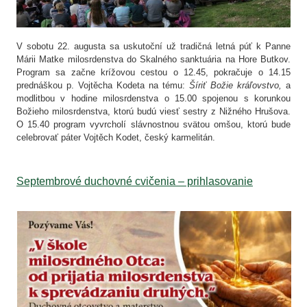
V sobotu 22. augusta sa uskutoční už tradičná letná púť k Panne
Márii Matke milosrdenstva do Skalného sanktuária na Hore Butkov.
Program sa začne krížovou cestou o 12.45, pokračuje o 14.15
prednáškou p. Vojtěcha Kodeta na tému:
Šíriť Božie kráľovstvo,
a
modlitbou v hodine milosrdenstva o 15.00 spojenou s korunkou
Božieho milosrdenstva, ktorú budú viesť sestry z Nižného Hrušova.
O 15.40 program vyvrcholí slávnostnou svätou omšou, ktorú bude
celebrovať páter Vojtěch Kodet, český karmelitán.
Septembrové duchovné cvičenia – prihlasovanie