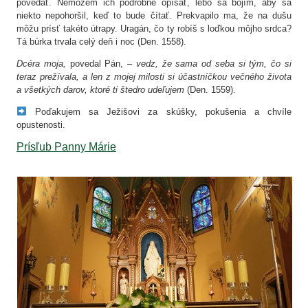
povedať. Nemôžem ich podrobne opísať, lebo sa bojím, aby sa
niekto nepohoršil, keď to bude čítať. Prekvapilo ma, že na dušu
môžu prísť takéto útrapy. Uragán, čo ty robíš s loďkou môjho srdca?
Tá búrka trvala celý deň i noc (Den. 1558).
Dcéra moja,
povedal Pán, –
vedz, že sama od seba si tým, čo si
teraz prežívala, a len z mojej milosti si účastníčkou večného života
a všetkých darov, ktoré ti štedro udeľujem
(Den. 1559).
Poďakujem sa Ježišovi za skúšky, pokušenia a chvíle
opustenosti.
Prísľub Panny Márie