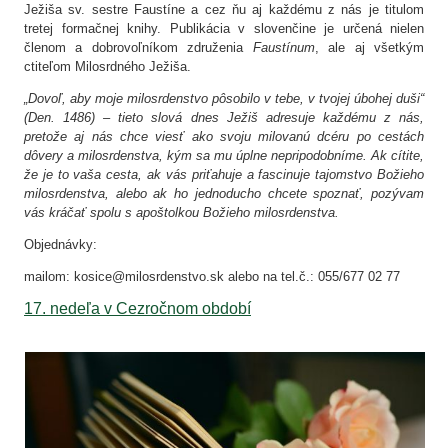
Ježiša sv. sestre Faustíne a cez ňu aj každému z nás je titulom
tretej formačnej knihy. Publikácia v slovenčine je určená nielen
členom a dobrovoľníkom združenia
Faustínum
, ale aj všetkým
ctiteľom Milosrdného Ježiša.
„Dovoľ, aby moje milosrdenstvo pôsobilo v tebe, v tvojej úbohej duši“
(Den. 1486) – tieto slová dnes Ježiš adresuje každému z nás,
pretože aj nás chce viesť ako svoju milovanú dcéru po cestách
dôvery a milosrdenstva, kým sa mu úplne nepripodobníme. Ak cítite,
že je to vaša cesta, ak vás priťahuje a fascinuje tajomstvo Božieho
milosrdenstva, alebo ak ho jednoducho chcete spoznať, pozývam
vás kráčať spolu s apoštolkou Božieho milosrdenstva.
Objednávky:
mailom: kosice@milosrdenstvo.sk alebo na tel.č.: 055/677 02 77
17. nedeľa v Cezročnom období