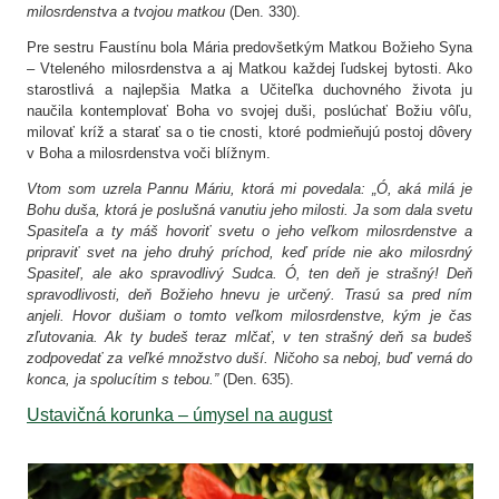
milosrdenstva a tvojou matkou
(Den. 330).
Pre sestru Faustínu bola Mária predovšetkým Matkou Božieho Syna
– Vteleného milosrdenstva a aj Matkou každej ľudskej bytosti. Ako
starostlivá a najlepšia Matka a Učiteľka duchovného života ju
naučila kontemplovať Boha vo svojej duši, poslúchať Božiu vôľu,
milovať kríž a starať sa o tie cnosti, ktoré podmieňujú postoj dôvery
v Boha a milosrdenstva voči blížnym.
Vtom som uzrela Pannu Máriu, ktorá mi povedala: „Ó, aká milá je
Bohu duša, ktorá je poslušná vanutiu jeho milosti. Ja som dala svetu
Spasiteľa a ty máš hovoriť svetu o jeho veľkom milosrdenstve a
pripraviť svet na jeho druhý príchod, keď príde nie ako milosrdný
Spasiteľ, ale ako spravodlivý Sudca. Ó, ten deň je strašný! Deň
spravodlivosti, deň Božieho hnevu je určený. Trasú sa pred ním
anjeli. Hovor dušiam o tomto veľkom milosrdenstve, kým je čas
zľutovania. Ak ty budeš teraz mlčať, v ten strašný deň sa budeš
zodpovedať za veľké množstvo duší. Ničoho sa neboj, buď verná do
konca, ja spolucítim s tebou.”
(Den. 635).
Ustavičná korunka – úmysel na august