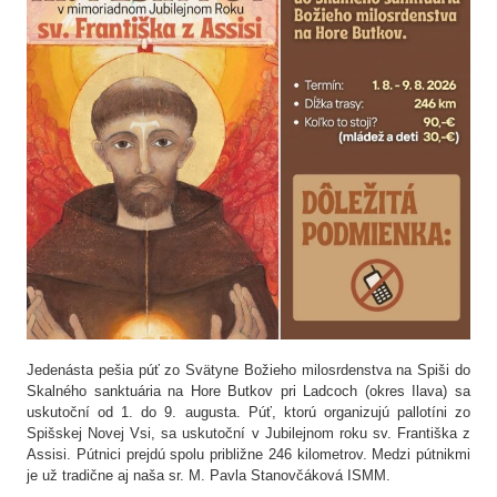
Jedenásta pešia púť zo Svätyne Božieho milosrdenstva na Spiši do
Skalného sanktuária na Hore Butkov pri Ladcoch (okres Ilava) sa
uskutoční od 1. do 9. augusta. Púť, ktorú organizujú pallotíni zo
Spišskej Novej Vsi, sa uskutoční v Jubilejnom roku sv. Františka z
Assisi. Pútnici prejdú spolu približne 246 kilometrov. Medzi pútnikmi
je už tradične aj naša sr. M. Pavla Stanovčáková ISMM.