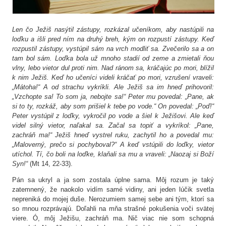
Len čo Ježiš nasýtil zástupy, rozkázal učeníkom, aby nastúpili na
loďku a išli pred ním na druhý breh, kým on rozpustí zástupy. Keď
rozpustil zástupy, vystúpil sám na vrch modliť sa. Zvečerilo sa a on
tam bol sám. Loďka bola už mnoho stadií od zeme a zmietali ňou
vlny, lebo vietor dul proti nim. Nad ránom sa, kráčajúc po mori, blížil
k nim Ježiš. Keď ho učeníci videli kráčať po mori, vzrušení vraveli:
„Mátoha!“ A od strachu vykríkli. Ale Ježiš sa im hneď prihovoril:
„Vzchopte sa! To som ja, nebojte sa!“ Peter mu povedal: „Pane, ak
si to ty, rozkáž, aby som prišiel k tebe po vode.“ On povedal: „Poď!“
Peter vystúpil z loďky, vykročil po vode a šiel k Ježišovi. Ale keď
videl silný vietor, naľakal sa. Začal sa topiť a vykríkol: „Pane,
zachráň ma!“ Ježiš hneď vystrel ruku, zachytil ho a povedal mu:
„Maloverný, prečo si pochyboval?“ A keď vstúpili do loďky, vietor
utíchol. Tí, čo boli na loďke, klaňali sa mu a vraveli: „Naozaj si Boží
Syn!“
(Mt 14, 22-33).
Pán sa ukryl a ja som zostala úplne sama. Môj rozum je taký
zatemnený, že naokolo vidím samé vidiny, ani jeden lúčik svetla
nepreniká do mojej duše. Nerozumiem samej sebe ani tým, ktorí sa
so mnou rozprávajú. Doľahli na mňa strašné pokušenia voči svätej
viere. Ó, môj Ježišu, zachráň ma. Nič viac nie som schopná