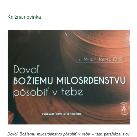
Knižná novinka
Dovoľ Božiemu milosrdenstvu pôsobiť v tebe –
táto parafráza slov