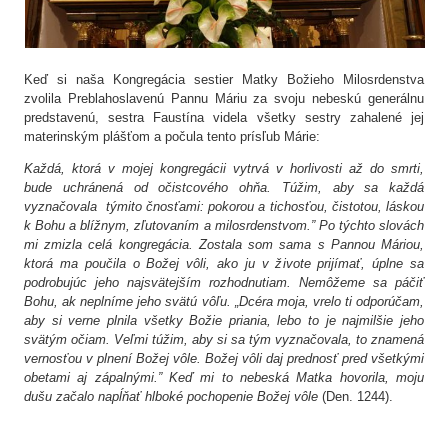
Keď si naša Kongregácia sestier Matky Božieho Milosrdenstva
zvolila Preblahoslavenú Pannu Máriu za svoju nebeskú generálnu
predstavenú, sestra Faustína videla všetky sestry zahalené jej
materinským plášťom a počula tento prísľub Márie:
Každá, ktorá v mojej kongregácii vytrvá v horlivosti až do smrti,
bude uchránená od očistcového ohňa. Túžim, aby sa každá
vyznačovala týmito čnosťami: pokorou a tichosťou, čistotou, láskou
k Bohu a blížnym, zľutovaním a milosrdenstvom.” Po týchto slovách
mi zmizla celá kongregácia. Zostala som sama s Pannou Máriou,
ktorá ma poučila o Božej vôli, ako ju v živote prijímať, úplne sa
podrobujúc jeho najsvätejším rozhodnutiam. Nemôžeme sa páčiť
Bohu, ak neplníme jeho svätú vôľu. „Dcéra moja, vrelo ti odporúčam,
aby si verne plnila všetky Božie priania, lebo to je najmilšie jeho
svätým očiam. Veľmi túžim, aby si sa tým vyznačovala, to znamená
vernosťou v plnení Božej vôle. Božej vôli daj prednosť pred všetkými
obetami aj zápalnými.” Keď mi to nebeská Matka hovorila, moju
dušu začalo napĺňať hlboké pochopenie Božej vôle
(Den. 1244).