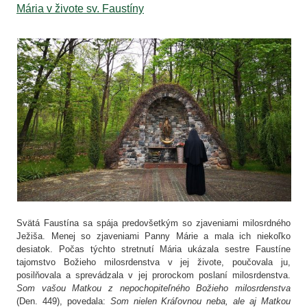
Mária v živote sv. Faustíny
Svätá Faustína sa spája predovšetkým so zjaveniami milosrdného
Ježiša. Menej so zjaveniami Panny Márie a mala ich niekoľko
desiatok. Počas týchto stretnutí Mária ukázala sestre Faustíne
tajomstvo Božieho milosrdenstva v jej živote, poučovala ju,
posilňovala a sprevádzala v jej prorockom poslaní milosrdenstva.
Som vašou Matkou z nepochopiteľného Božieho milosrdenstva
(Den. 449), povedala:
Som nielen Kráľovnou neba, ale aj Matkou