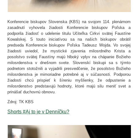
Konferencie biskupov Slovenska (KBS) na svojom 114. plenárnom
zasadnutí vyhovela
žiadosti Konferencie biskupov Poľska a
podporila žiadosť o udelenie titulu Učiteľka Cirkvi svätej Faustíne
Kowalskej. S touto iniciatívou sa na našich biskupov obrátil
predseda Konferencie biskupov Poľska Tadeusz Wojda. Vo svojej
žiadosti uviedol, že mystické zjavenia milosrdného Krista a
posolstvo svätej Faustíny majú hlboký vplyv na chápanie Božieho
milosrdenstva v dnešnom svete. Slovenskí biskupi sa s týmto
podnetom stotožnili a vyjadrili presvedčenie, že posolstvo Božieho
milosrdenstva je mimoriadne potrebné aj v súčasnosti. Podporou
žiadosti chcú prispieť k šíreniu myšlienky, že odpustenie a
milosrdenstvo predstavujú hodnoty, ktoré majú silu meniť svet a
prinášať duchovnú obnovu.
Zdroj: TK KBS
Shorts #Aj to je v Denníčku?