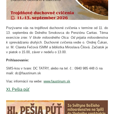
Pozývame vás na trojdňové duchovné cvičenia v termíne od 11. do
13. septembra do Dolného Smokovca do Penziónu Caritas. Téma
exercície znie:
V škole milosrdného Otca: Od prijatia milosrdenstva
k sprevádzaniu druhých
. Duchovné cvičenia vedie o. Ondrej Čukan,
sr. M. Clareta Fečová ISMM a biblistka Miroslava Čilová. Začiatok je
v piatok o 15.00, záver v nedeľu o 13.00.
Prihlasovanie:
SMS-kou v tvare: DC TATRY, alebo na tel. č.: 0940 985 448 či na
maili: dc@faustinum.sk
Viac informácií na webe:
www.faustinum.sk
XI. Pešia púť