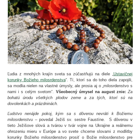
Ľudia z mnohých krajín sveta sa zúčastňujú na diele „
Ustavičnej
korunky Božieho milosrdenstva
“. Tí, ktorí sa do toho diela zapojili,
sa modlia nielen na vlastné úmysly, ale prosia aj o „milosrdenstvo s
nami i s celým svetom“.
Všeobecný úmysel na august znie:
Za
bohatú úrodu všetkých plodov zeme a za tých, ktorí sú na
dovolenkách a prázdninách.
Ľudstvo nenájde pokoj, kým sa s dôverou nevráti k Božiemu
milosrdenstvu
– povedal Ježiš sv. sestre Faustíne. S dôverou v
tieto Ježišove slová a tvárou v tvár vojne na Ukrajine a reálnemu
ohrozeniu mieru v Európe a vo svete chceme slovami z modlitby
korunky Božieho milosrdenstvo prosiť o Božie milosrdenstvo pre