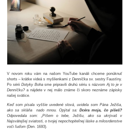
V novom roku vám na našom YouTube kanáli chceme ponúknuť
shorts – krátke videá s myšlienkami z
Denníčka
sv. sestry Faustíny.
Po sérii
Dotyky Boha
sme pripravili druhú sériu s názvom
Aj to je v
Denníčku?
a nájdete v nej málo známe či skoro neznáme zápisky
našej svätice.
Keď som písala vyššie uvedené slová, uvidela som Pána Ježiša,
ako sa skláňa nado mnou. Opýtal sa:
Dcéra moja, čo píšeš?
Odpovedala som: „Píšem o tebe, Ježišu, ako sa ukrývaš v
Najsvätejšej sviatosti, o tvojej nepochopiteľnej láske a milosrdenstve
voči ľuďom
(Den. 1693).