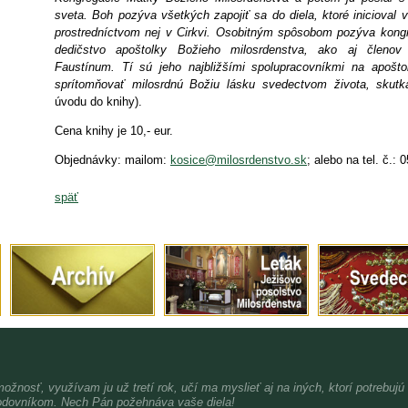
sveta. Boh pozýva všetkých zapojiť sa do diela, ktoré inicioval v
prostredníctvom nej v Cirkvi. Osobitným spôsobom pozýva kongre
dedičstvo apoštolky Božieho milosrdenstva, ako aj členov
Faustínum. Tí sú jeho najbližšími spolupracovníkmi na apošto
sprítomňovať milosrdnú Božiu lásku svedectvom života, skut
úvodu do knihy).
Cena knihy je 10,- eur.
Objednávky: mailom:
kosice@milosrdenstvo.sk
; alebo na tel. č.:
späť
možnosť, využívam ju už tretí rok, učí ma myslieť aj na iných, ktorí potrebujú
dovníkom. Nech Pán požehnáva vaše diela!