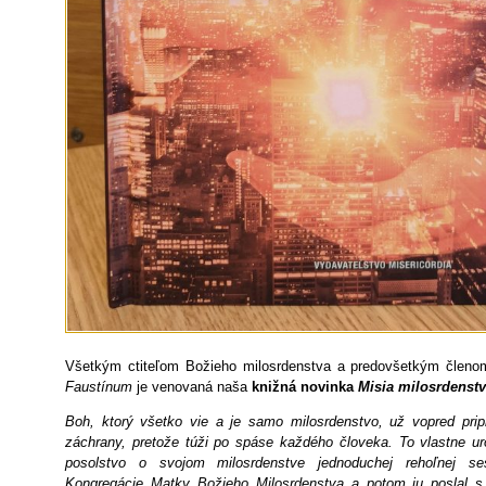
Všetkým ctiteľom Božieho milosrdenstva a predovšetkým členo
Faustínum
je venovaná naša
knižná novinka
Misia milosrdenst
Boh, ktorý všetko vie a je samo milosrdenstvo, už vopred pripr
záchrany, pretože túži po spáse každého človeka. To vlastne ur
posolstvo o svojom milosrdenstve jednoduchej rehoľnej se
Kongregácie Matky Božieho Milosrdenstva a potom ju poslal s