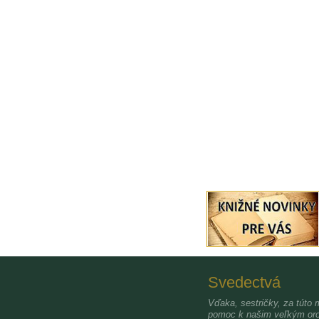
Svedectvá
Vďaka, sestričky, za túto 
pomoc k našim veľkým oro