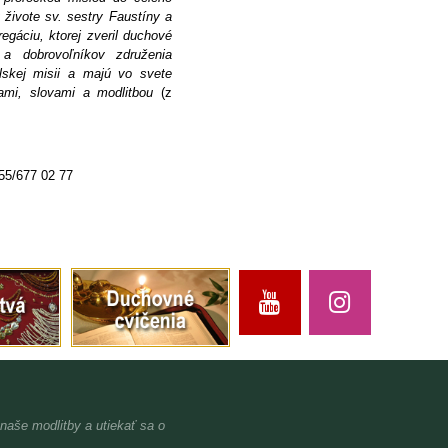
 živote sv. sestry Faustíny a
gáciu, ktorej zveril duchové
 a dobrovoľníkov združenia
lskej misii a majú vo svete
kami, slovami a modlitbou
(z
 055/677 02 77
 naše modlitby a utiekať sa o