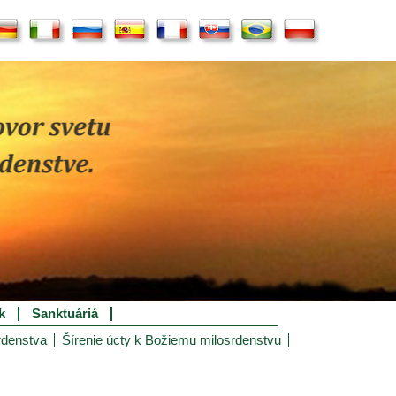
k
Sanktuáriá
rdenstva
Šírenie úcty k Božiemu milosrdenstvu