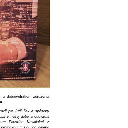
m a dobrovoľníkom združenia
va
.
avil pre ľudí liek a spôsoby
obil v našej dobe a odovzdal
stre Faustíne Kowalskej z
 prorockou misiou do celého