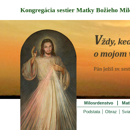
Kongregácia sestier Matky Božieho Mil
Milosrdenstvo
Mat
Podstata
Obraz
Svia