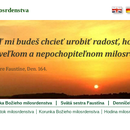
osrdenstva
ka Božieho milosrdenstva
Svätá sestra Faustína
Denníče
tok milosrdenstva
Korunka Božieho milosrdenstva
Hodina milos