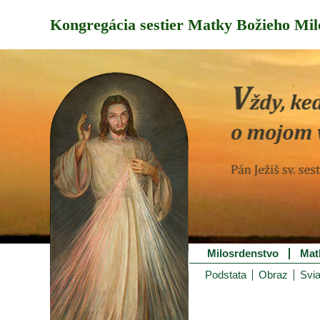
Kongregácia sestier Matky Božieho Mil
Milosrdenstvo
Mat
Podstata
Obraz
Svia