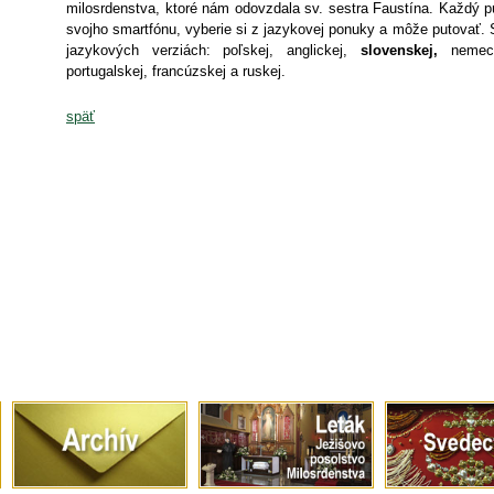
milosrdenstva, ktoré nám odovzdala sv. sestra Faustína. Každý p
svojho smartfónu, vyberie si z jazykovej ponuky a môže putovať. 
jazykových verziách: poľskej, anglickej,
slovenskej,
nemecke
portugalskej, francúzskej a ruskej.
späť