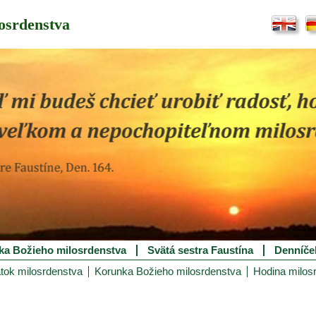
osrdenstva
ka Božieho milosrdenstva
Svätá sestra Faustína
Denníče
tok milosrdenstva
Korunka Božieho milosrdenstva
Hodina milos