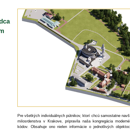
dca
om
Pre všetkých individuálnych pútnikov, ktorí chcú samostatne navšt
milosrdenstva v Krakove, pripravila naša kongregácia moder
kódov. Obsahuje ono nielen informácie o jednotlivých objekto