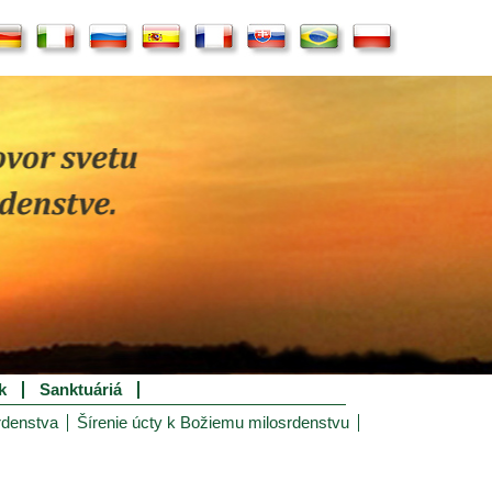
k
Sanktuáriá
rdenstva
Šírenie úcty k Božiemu milosrdenstvu