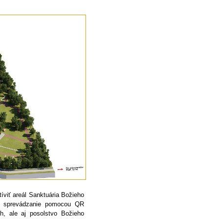
íviť areál Sanktuária Božieho
né sprevádzanie pomocou QR
ch, ale aj posolstvo Božieho