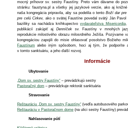
mocný príhovor sv. sestry Faustíny. Preto vám dávame do poz
stránku: faustyna.pl a všetky jej jazykové verzie, ako aj knižné
naša kongregácia pripravila, aby sa podelila o tento
Boží dar pre
pre celú Cirkev,
ako o svätej Faustíne povedal svätý Ján Pavol 
baziliky sa nachádza kníhkupectvo
vydavateľstva Misericordia
,
publikácií zakúpiť aj
Denníček
sv. Faustíny v mnohých jazy
reprodukcie milostivého obrazu milosrdného Ježiša. Pozývame v
kongregáciou zapojili do misie ohlasovať posolstvo Božieho mi
Faustínum
alebo iným spôsobom, hoci aj tým, že podporíte a
v tomto sanktuáriu, a jeho ďalší rozvoj.
Informácie
Ubytovanie
„Dom sv. sestry Faustíny“
– prevádzkujú sestry
Pastoračný dom
– prevádzkuje rektorát sanktuária
Stravovanie
Reštauráciu „Dom sv. sestry Faustíny“
(vedľa autobusového parkov
Reštauráciu v Pastoračnom dome
(na ulici sestry Faustíny) prevád
Nahlasovanie pútí
Kláštorná vrátnica