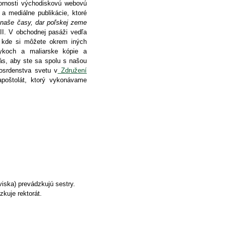
ornosti východiskovú webovú
 a mediálne publikácie, ktoré
 naše časy, dar poľskej zeme
II. V obchodnej pasáži vedľa
 kde si môžete okrem iných
koch a maliarske kópie a
ás, aby ste sa spolu s našou
losrdenstva svetu v
Združení
poštolát, ktorý vykonávame
iska) prevádzkujú sestry.
zkuje rektorát.