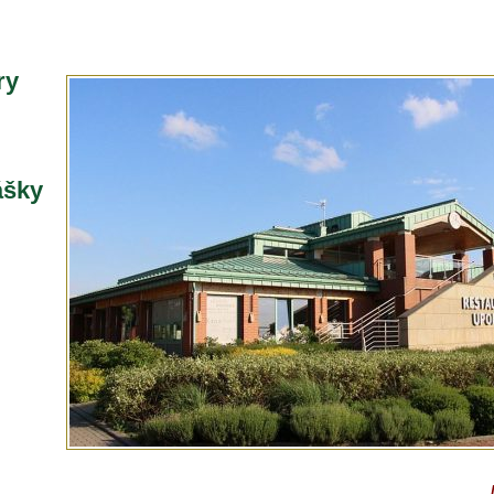
ry
ášky