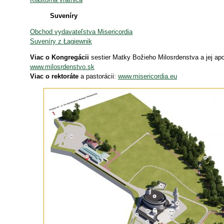
Suveníry
Obchod vydavateľstva Misericordia
Suveníry z Łagiewnik
Viac o Kongregácii
sestier Matky Božieho Milosrdenstva a jej apo
www.milosrdenstvo.sk
Viac o rektoráte
a pastorácii:
www.misericordia.eu