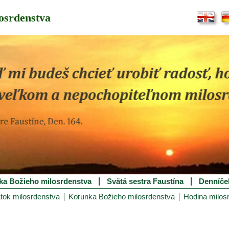
osrdenstva
ka Božieho milosrdenstva
Svätá sestra Faustína
Denníče
tok milosrdenstva
Korunka Božieho milosrdenstva
Hodina milos