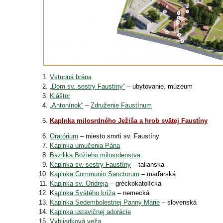
Vstupná brána
„Dom sv. sestry Faustíny“
– ubytovanie, múzeum
Kláštor
„Antonínok“
–
Združenie Faustínum
Kaplnka milosrdného Ježiša a hrob svätej Faustíny
Oratórium
– miesto smrti sv. Faustíny
Kaplnka umučenia Pána
Bazilika Božieho milosrdenstva
Kaplnka sv. sestry Faustíny
– talianska
Kaplnka Communio Sanctorum
– maďarská
Kaplnka sv. Ondreja
– gréckokatolícka
K
aplnka Svätého kríža
– nemecká
Kaplnka Sedembolestnej Panny Márie
– slovenská
Kaplnka ustavičnej adorácie
Vyhliadková veža