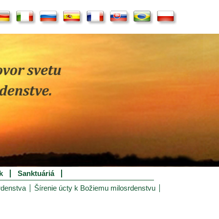
k
Sanktuáriá
rdenstva
Šírenie úcty k Božiemu milosrdenstvu