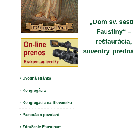
„Dom sv. sest
Faustíny“ –
reštaurácia,
suveníry, predn
Úvodná stránka
Kongregácia
Kongregácia na Slovensku
Pastorácia povolaní
Združenie Faustínum