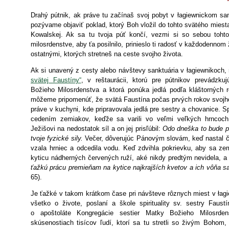
Drahý pútnik, ak práve tu začínaš svoj pobyt v łagiewnickom san
pozývame objaviť poklad, ktorý Boh vložil do tohto svätého miesta
Kowalskej. Ak sa tu tvoja púť končí, vezmi si so sebou toh
milosrdenstve, aby ťa posilnilo, prinieslo ti radosť v každodennom 
ostatnými, ktorých stretneš na ceste svojho života.
Ak si unavený z cesty alebo návštevy sanktuária v łagiewnikoch
svätej Faustíny“
, v reštaurácii, ktorú pre pútnikov prevádzku
Božieho Milosrdenstva a ktorá ponúka jedlá podľa kláštorných 
môžeme pripomenúť, že svätá Faustína počas prvých rokov svojh
práve v kuchyni, kde pripravovala jedlá pre sestry a chovanice. S
cedením zemiakov, keďže sa varili vo veľmi veľkých hrncoch
Ježišovi na nedostatok síl a on jej prisľúbil:
Odo dneška to bude pr
tvoje fyzické sily.
Večer, dôverujúc Pánovým slovám, keď nastal č
vzala hrniec a odcedila vodu. Keď zdvihla pokrievku, aby sa zemi
kyticu nádherných červených ruží, aké nikdy predtým nevidela, a
ťažkú prácu premieňam na kytice najkrajších kvetov a ich vôňa 
65).
Je ťažké v takom krátkom čase pri návšteve rôznych miest v łag
všetko o živote, poslaní a škole spirituality sv. sestry Faus
o apoštoláte Kongregácie sestier Matky Božieho Milosrd
skúsenostiach tisícov ľudí, ktorí sa tu stretli so živým Bohom, 