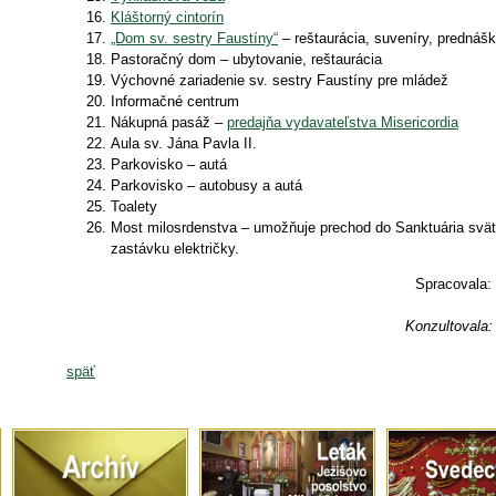
Kláštorný cintorín
„Dom sv. sestry Faustíny“
– reštaurácia, suveníry, prednáš
Pastoračný dom – ubytovanie, reštaurácia
Výchovné zariadenie sv. sestry Faustíny pre mládež
Informačné centrum
Nákupná pasáž –
predajňa vydavateľstva Misericordia
Aula sv. Jána Pavla II.
Parkovisko – autá
Parkovisko – autobusy a autá
Toalety
Most milosrdenstva – umožňuje prechod do Sanktuária svät
zastávku električky.
Spracovala:
Konzultovala:
späť