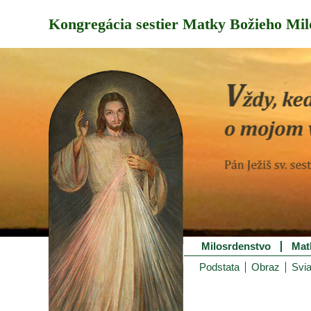
Kongregácia sestier Matky Božieho Mil
Milosrdenstvo
Mat
Podstata
Obraz
Svia