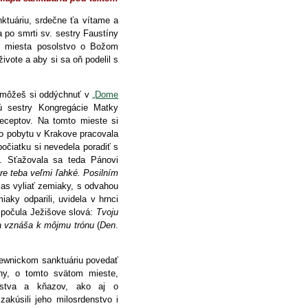
ktuáriu, srdečne ťa vítame a
 po smrti sv. sestry Faustíny
to miesta posolstvo o Božom
živote a aby si sa oň podelil s
, môžeš si oddýchnuť v
„Dome
jú sestry Kongregácie Matky
receptov. Na tomto mieste si
o pobytu v Krakove pracovala
počiatku si nevedela poradiť s
. Sťažovala sa teda Pánovi
e teba veľmi ľahké. Posilním
as vyliať zemiaky, s odvahou
aky odparili, uvidela v hrnci
 počula Ježišove slová:
Tvoju
sa vznáša k môjmu trónu
(
Den
.
iewnickom sanktuáriu povedať
tíny, o tomto svätom mieste,
enstva a kňazov, ako aj o
zakúsili jeho milosrdenstvo i