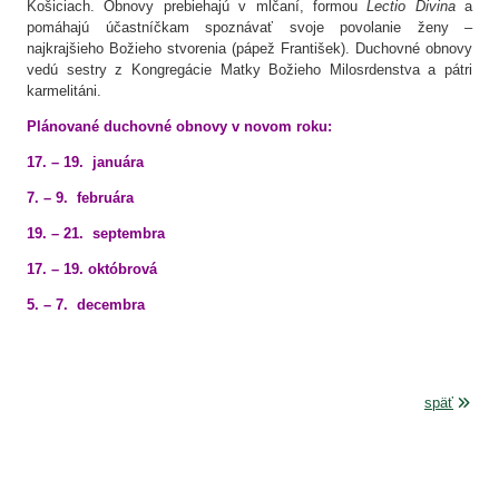
Košiciach. Obnovy prebiehajú v mlčaní, formou
Lectio Divina
a
pomáhajú účastníčkam spoznávať svoje povolanie ženy –
najkrajšieho Božieho stvorenia (pápež František). Duchovné obnovy
vedú sestry z Kongregácie Matky Božieho Milosrdenstva a pátri
karmelitáni.
Plánované duchovné obnovy v novom roku:
17. – 19. januára
7. – 9. februára
19. – 21. septembra
17. – 19. októbrová
5. – 7. decembra
späť