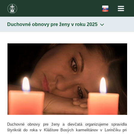
Duchovné obnovy pre ženy v roku 2025
Duchovné obnovy pre ženy a dievčatá organizujeme spravidla
štyrikrát do roka v Kláštore Bosých karmelitánov v Lorinčíku pri