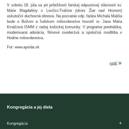
V sobotu 18. júla sa pri príležitosti farskej odpustovej slávnosti sv.
Márie Magdalény v Lovčici-Trubíne (okres Žiar nad Hronom)
uskutoční duchovná obnova. Na pozvanie vdp. farára Michala Mališa
bude o Božom a ľudskom milosrdenstve hovoriť sr. Jana Mária
Krnáčová ISMM z našej košickej komunity. V programe prednáška,
moderovaná adorácia, filmové svedectvá a spoločná modlitba v
Hodine milosrdenstva.
Fot: www.apsida.sk
späť
Kongregácia a jej diela
Kongregácia