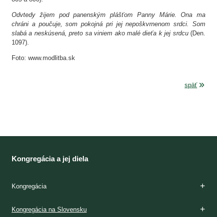
Odvtedy žijem pod panenským plášťom Panny Márie. Ona ma
chráni a poučuje, som pokojná pri jej nepoškvrnenom srdci. Som
slabá a neskúsená, preto sa viniem ako malé dieťa k jej srdcu
(Den.
1097).
Foto: www.modlitba.sk
späť
Kongregácia a jej diela
Kongregácia
Zakladateľky
Charizma
Etapy formácie
Kláštory
Duchovnosť
Apoštolát
Domy milosrdenstva
Dejiny
Kongregácia na Slovensku