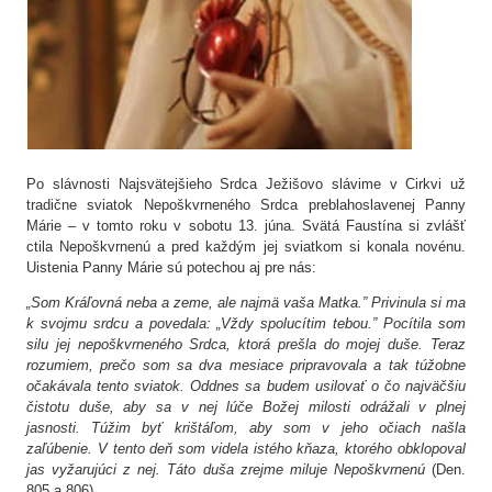
Po slávnosti Najsvätejšieho Srdca Ježišovo slávime v Cirkvi už
tradične sviatok Nepoškvrneného Srdca preblahoslavenej Panny
Márie – v tomto roku v sobotu 13. júna. Svätá Faustína si zvlášť
ctila Nepoškvrnenú a pred každým jej sviatkom si konala novénu.
Uistenia Panny Márie sú potechou aj pre nás:
„Som Kráľovná neba a zeme, ale najmä vaša Matka.” Privinula si ma
k svojmu srdcu a povedala: „Vždy spolucítim tebou.” Pocítila som
silu jej nepoškvrneného Srdca, ktorá prešla do mojej duše. Teraz
rozumiem, prečo som sa dva mesiace pripravovala a tak túžobne
očakávala tento sviatok. Oddnes sa budem usilovať o čo najväčšiu
čistotu duše, aby sa v nej lúče Božej milosti odrážali v plnej
jasnosti. Túžim byť krištáľom, aby som v jeho očiach našla
zaľúbenie. V tento deň som videla istého kňaza, ktorého obklopoval
jas vyžarujúci z nej. Táto duša zrejme miluje Nepoškvrnenú
(Den.
805 a 806).