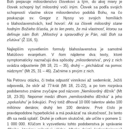
Boh prejavuje milosrdenstvo človekovi a tým, do akej miery je
človek schopný byť milosrdný voči iným. Človek sa podľa svojich
schopností vlastne skrze milosrdenstvo podobá Bohu, na čo
poukazuje sv. Gregor z Nyssy vo svojich homíliách
o blahoslavenstvách, keď hovorí:
Ak sa človek milosrdný stane
hodným Božieho šťastia, je to len preto, že má vlastnosť, ktorou sa
definuje sám Boh: „Milostivý a spravodlivý je Pán, náš Boh sa
zľutúva“
(Ž 116, 5).
Najlepším vysvetlením formuly blahoslavenstva je samotné
Matúšovo evanjelium. V ňom nájdeme dva texty, ktoré
symptomaticky naznačujú dva spôsoby „milosrdenstva“, prvý z nich
uvádza odpustenie (Mt 18, 21 – 35), druhý – „prichádzať na pomoc
núdznym“ (Mt 25, 31 – 46). Začnime s prvým z nich.
Na Petrovu otázku, či treba odpustiť vinníkovi až sedemkrát, Ježiš
odpovedá, že skôr až 77-krát (Mt 18, 21-22), a po tom rozpráva
podobenstvo známe zvyčajne pod názvom „Nemilosrdný dlžník“ (Mt
18, 23-35). Nepomer medzi dlhom „nemilosrdného dlžníka“ a jeho
„spolusluhu“ je šokujúci. Prvý totiž dlhoval 10 000 talentov alebo 100
miliónov denárov, druhý len 100 denárov. Prvé číslo je
pravdepodobne hyperbolické a má poukázať na skutočnosť, že tento
dlh sa nedá splatiť. Druhé je celkom skutočné, ale určite v pomere 1:
1 000 000. Kľúčom k vysvetleniu tohto podobenstva je správanie