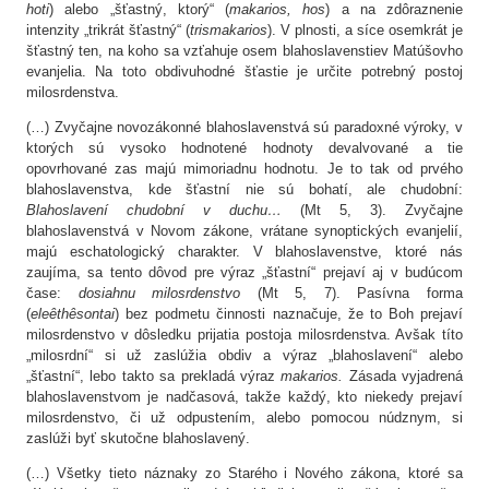
hoti
) alebo „šťastný, ktorý“ (
makarios, hos
) a na zdôraznenie
intenzity „trikrát šťastný“ (
trismakarios
). V plnosti, a síce osemkrát je
šťastný ten, na koho sa vzťahuje osem blahoslavenstiev Matúšovho
evanjelia. Na toto obdivuhodné šťastie je určite potrebný postoj
milosrdenstva.
(…) Zvyčajne novozákonné blahoslavenstvá sú paradoxné výroky, v
ktorých sú vysoko hodnotené hodnoty devalvované a tie
opovrhované zas majú mimoriadnu hodnotu. Je to tak od prvého
blahoslavenstva, kde šťastní nie sú bohatí, ale chudobní:
Blahoslavení chudobní v duchu…
(Mt 5, 3). Zvyčajne
blahoslavenstvá v Novom zákone, vrátane synoptických evanjelií,
majú eschatologický charakter. V blahoslavenstve, ktoré nás
zaujíma, sa tento dôvod pre výraz „šťastní“ prejaví aj v budúcom
čase:
dosiahnu milosrdenstvo
(Mt 5, 7). Pasívna forma
(
eleêthêsontai
) bez podmetu činnosti naznačuje, že to Boh prejaví
milosrdenstvo v dôsledku prijatia postoja milosrdenstva. Avšak títo
„milosrdní“ si už zaslúžia obdiv a výraz „blahoslavení“ alebo
„šťastní“, lebo takto sa prekladá výraz
makarios.
Zásada vyjadrená
blahoslavenstvom je nadčasová, takže každý, kto niekedy prejaví
milosrdenstvo, či už odpustením, alebo pomocou núdznym, si
zaslúži byť skutočne blahoslavený.
(…) Všetky tieto náznaky zo Starého i Nového zákona, ktoré sa