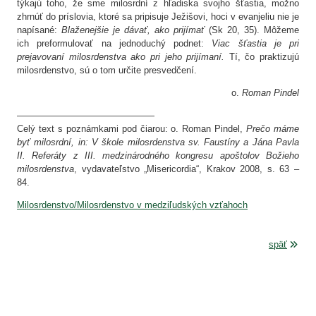
týkajú toho, že sme milosrdní z hľadiska svojho šťastia, možno
zhrnúť do príslovia, ktoré sa pripisuje Ježišovi, hoci v evanjeliu nie je
napísané:
Blaženejšie je dávať, ako prijímať
(Sk 20, 35). Môžeme
ich preformulovať na jednoduchý podnet:
Viac šťastia je pri
prejavovaní milosrdenstva ako pri jeho prijímaní.
Tí, čo praktizujú
milosrdenstvo, sú o tom určite presvedčení.
o.
Roman Pindel
———————————————
Celý text s poznámkami pod čiarou: o. Roman Pindel,
Prečo máme
byť milosrdní, in: V škole milosrdenstva sv. Faustíny a Jána Pavla
II. Referáty z III. medzinárodného kongresu apoštolov Božieho
milosrdenstva
, vydavateľstvo „Misericordia“, Krakov 2008, s. 63 –
84.
Milosrdenstvo/Milosrdenstvo v medziľudských vzťahoch
späť