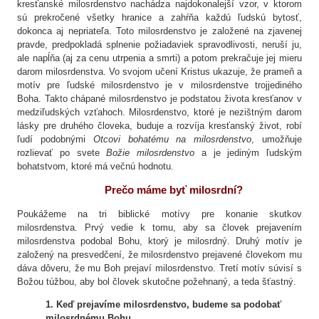
kresťanské milosrdenstvo nachádza najdokonalejší vzor, v ktorom
sú prekročené všetky hranice a zahŕňa každú ľudskú bytosť,
dokonca aj nepriateľa. Toto milosrdenstvo je založené na zjavenej
pravde, predpokladá splnenie požiadaviek spravodlivosti, neruší ju,
ale napĺňa (aj za cenu utrpenia a smrti) a potom prekračuje jej mieru
darom milosrdenstva. Vo svojom učení Kristus ukazuje, že prameň a
motív pre ľudské milosrdenstvo je v milosrdenstve trojjediného
Boha. Takto chápané milosrdenstvo je podstatou života kresťanov v
medziľudských vzťahoch. Milosrdenstvo, ktoré je nezištným darom
lásky pre druhého človeka, buduje a rozvíja kresťanský život, robí
ľudí podobnými
Otcovi bohatému na milosrdenstvo
, umožňuje
rozlievať po svete
Božie milosrdenstvo
a je jediným ľudským
bohatstvom, ktoré má večnú hodnotu.
Prečo máme byť milosrdní?
Poukážeme na tri biblické motívy pre konanie skutkov
milosrdenstva. Prvý vedie k tomu, aby sa človek prejavením
milosrdenstva podobal Bohu, ktorý je milosrdný. Druhý motív je
založený na presvedčení, že milosrdenstvo prejavené človekom mu
dáva dôveru, že mu Boh prejaví milosrdenstvo. Tretí motív súvisí s
Božou túžbou, aby bol človek skutočne požehnaný, a teda šťastný.
1. Keď prejavíme milosrdenstvo, budeme sa podobať
milosrdnému Bohu