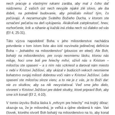
nech pracuje a vlastnými rukami zarába, aby mal z čoho dať
núdznemu. Z vašich úst nech nevyjde nijaké zlé slovo, ale iba
dobré, na potrebné budovanie, aby prinášalo milosť tým, čo
počúvajú. A nezarmucujte Svätého Božieho Ducha, v ktorom ste
označení pečaťou na deň vykúpenia. Akákoľvek zatrpknutosť, hnev,
rozhorčenie, krik a rúhanie aj každá iná zloba nech sú ďaleko od vás
(Ef 4, 25-31).
Táto výzva napodobniť Boha v jeho milosrdenstve nachádza
potvrdenie v tom istom liste ako isté rozvinutie jedinečnej definície
Boha – „bohatého na milosrdenstvo“ (
plousios en eleei
):
A
le Boh,
bohatý na milosrdenstvo, pre svoju nesmiernu lásku, ktorou nás
miluje, hoci sme boli pre hriechy mŕtvi, oživil nás s Kristom –
milosťou ste spasení – a s ním nás vzkriesil a daroval nám miesto
v nebi v Kristovi Ježišovi, aby ukázal v budúcich vekoch nesmierne
bohatstvo svojej milosti dobrotou voči nám v Kristovi Ježišovi. Lebo
spasení ste milosťou skrze vieru; a to nie je z vás, je to Boží dar:
nie zo skutkov, aby sa nik nevystatoval. Veď sme jeho dielo,
stvorení v Kristovi Ježišovi pre dobré skutky, ktoré pripravil Boh, aby
sme ich konali
(Ef 2, 4-10).
V tomto úryvku Božia láska k „mŕtvym pre hriechy“ má trojitý dôraz:
ukazuje sa, že je milosrdná, je veľká a úplne obrátená k nám. Vari
človek, ktorého stvoril Boh bohatý na milosrdenstvo na to, aby konal