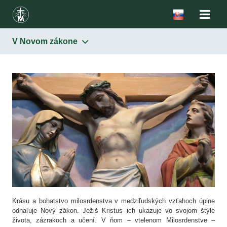
V Novom zákone
Milosrdenstvo
U pohanov
V Starom zákone
V Novom zákone
V teológii – morálna hodnota ľudských skutkov
Modely milosrdenstva v histórii
V škole sv. Faustíny a sv. Jána Pavla II.
Krásu a bohatstvo milosrdenstva v medziľudských vzťahoch úplne
odhaľuje Nový zákon. Ježiš Kristus ich ukazuje vo svojom štýle
života, zázrakoch a učení. V ňom – vtelenom Milosrdenstve –