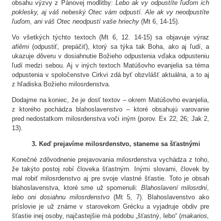
obsahu výzvy z Pánovej modlitby:
Lebo ak vy odpustíte ľuďom ich
poklesky, aj váš nebeský Otec vám odpustí. Ale ak vy neodpustíte
ľuďom, ani váš Otec neodpustí vaše hriechy
(Mt 6, 14-15).
Vo všetkých týchto textoch (Mt 6, 12. 14-15) sa objavuje výraz
afiêmi
(odpustiť, prepáčiť), ktorý sa týka tak Boha, ako aj ľudí, a
ukazuje dôveru v dosiahnutie Božieho odpustenia vďaka odpusteniu
ľudí medzi sebou. Aj v iných textoch Matúšovho evanjelia sa téma
odpustenia v spoločenstve Cirkvi zdá byť obzvlášť aktuálna, a to aj
z hľadiska Božieho milosrdenstva.
Dodajme na koniec, že je dosť textov – okrem Matúšovho evanjelia,
z ktorého pochádza blahoslavenstvo – ktoré obsahujú varovanie
pred nedostatkom milosrdenstva voči iným (porov. Ex 22, 26; Jak 2,
13).
3. Keď prejavíme milosrdenstvo, staneme sa šťastnými
Konečné zdôvodnenie prejavovania milosrdenstva vychádza z toho,
že takýto postoj robí človeka šťastným. Inými slovami, človek by
mal robiť milosrdenstvo aj pre svoje vlastné šťastie. Toto je obsah
blahoslavenstva, ktoré sme už spomenuli:
Blahoslavení milosrdní,
lebo oni dosiahnu milosrdenstvo
(Mt 5, 7). Blahoslavenstvo ako
príslovie je už známe v starovekom Grécku a vyjadruje obdiv pre
šťastie inej osoby, najčastejšie má podobu „šťastný, lebo“ (
makarios,