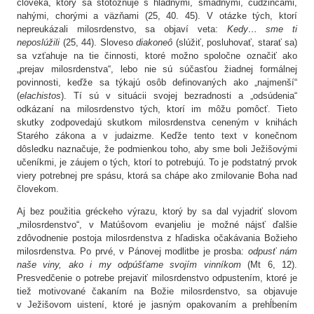
človeka, ktorý sa stotožňuje s hladnými, smädnými, cudzincami,
nahými, chorými a väzňami (25, 40. 45). V otázke tých, ktorí
nepreukázali milosrdenstvo, sa objaví veta:
Kedy… sme ti
neposlúžili
(25, 44). Sloveso
diakoneô
(slúžiť, posluhovať, starať sa)
sa vzťahuje na tie činnosti, ktoré možno spoločne označiť ako
„prejav milosrdenstva“, lebo nie sú súčasťou žiadnej formálnej
povinnosti, keďže sa týkajú osôb definovaných ako „najmenší“
(
elachistos
). Tí sú v situácii svojej bezradnosti a „odsúdenia“
odkázaní na milosrdenstvo tých, ktorí im môžu pomôcť. Tieto
skutky zodpovedajú skutkom milosrdenstva ceneným v knihách
Starého zákona a v judaizme. Keďže tento text v konečnom
dôsledku naznačuje, že podmienkou toho, aby sme boli Ježišovými
učeníkmi, je záujem o tých, ktorí to potrebujú. To je podstatný prvok
viery potrebnej pre spásu, ktorá sa chápe ako zmilovanie Boha nad
človekom.
Aj bez použitia gréckeho výrazu, ktorý by sa dal vyjadriť slovom
„milosrdenstvo“, v Matúšovom evanjeliu je možné nájsť ďalšie
zdôvodnenie postoja milosrdenstva z hľadiska očakávania Božieho
milosrdenstva. Po prvé, v Pánovej modlitbe je prosba:
odpusť nám
naše viny, ako i my odpúšťame svojím vinníkom
(Mt 6, 12).
Presvedčenie o potrebe prejaviť milosrdenstvo odpustením, ktoré je
tiež motivované čakaním na Božie milosrdenstvo, sa objavuje
v Ježišovom uistení, ktoré je jasným opakovaním a prehĺbením