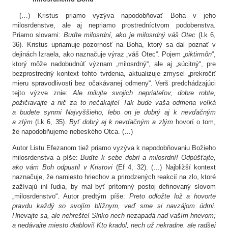
(…) Kristus priamo vyzýva napodobňovať Boha v jeho
milosrdenstve, ale aj nepriamo prostredníctvom podobenstva.
Priamo slovami:
Buďte milosrdní, ako je milosrdný váš Otec
(Lk 6,
36). Kristus upriamuje pozornosť na Boha, ktorý sa dal poznať v
dejinách Izraela, ako naznačuje výraz „váš Otec“. Pojem „
oiktirmôn
“,
ktorý môže nadobudnúť význam „milosrdný“, ale aj „súcitný“, pre
bezprostredný kontext tohto tvrdenia, aktualizuje zmysel „prekročiť
mieru spravodlivosti bez očakávanej odmeny“. Verš predchádzajúci
tejto výzve znie:
Ale milujte svojich nepriateľov, dobre robte,
požičiavajte a nič za to nečakajte! Tak bude vaša odmena veľká
a budete synmi Najvyššieho, lebo on je dobrý aj k nevďačným
a zlým
(Lk 6, 35).
Byť dobrý aj k nevďačným a zlým
hovorí o tom,
že napodobňujeme nebeského Otca. (…)
Autor Listu Efezanom tiež priamo vyzýva k napodobňovaniu Božieho
milosrdenstva a píše:
Buďte k sebe dobrí a milosrdní! Odpúšťajte,
ako vám Boh odpustil v Kristovi
(Ef 4, 32). (…) Najbližší kontext
naznačuje, že namiesto hriechov a prirodzených reakcií na zlo, ktoré
zažívajú iní ľudia, by mal byť prítomný postoj definovaný slovom
„milosrdenstvo“. Autor predtým píše:
Preto
odložte lož a hovorte
pravdu každý so svojím blížnym, veď sme si navzájom údmi.
Hnevajte sa, ale nehrešte! Slnko nech nezapadá nad vaším hnevom;
a nedávajte miesto diablovi! Kto kradol, nech už nekradne, ale radšej