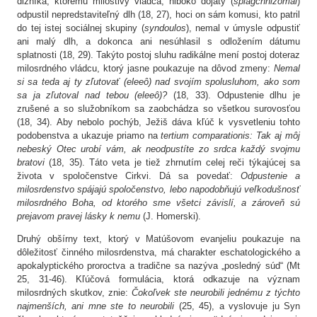
dlžníka, ktorému milostivý vládca, hlboko dojatý (
splagchnizomai
)
odpustil nepredstaviteľný dlh (18, 27), hoci on sám komusi, kto patril
do tej istej sociálnej skupiny (
syndoulos
), nemal v úmysle odpustiť
ani malý dlh, a dokonca ani nesúhlasil s odložením dátumu
splatnosti (18, 29). Takýto postoj sluhu radikálne mení postoj doteraz
milosrdného vládcu, ktorý jasne poukazuje na dôvod zmeny:
Nemal
si sa teda aj ty zľutovať (eleeô) nad svojím spolusluhom, ako som
sa ja zľutoval nad tebou (eleeô)?
(18, 33). Odpustenie dlhu je
zrušené a so služobníkom sa zaobchádza so všetkou surovosťou
(18, 34). Aby nebolo pochýb, Ježiš dáva kľúč k vysvetleniu tohto
podobenstva a ukazuje priamo na
tertium comparationis: Tak aj môj
nebeský Otec urobí vám, ak neodpustíte zo srdca každý svojmu
bratovi
(18, 35). Táto veta je tiež zhrnutím celej reči týkajúcej sa
života v spoločenstve Cirkvi. Dá sa povedať:
Odpustenie a
milosrdenstvo spájajú spoločenstvo, lebo napodobňujú veľkodušnosť
milosrdného Boha, od ktorého sme všetci závislí, a zároveň sú
prejavom pravej lásky k nemu
(J. Homerski).
Druhý obšírny text, ktorý v Matúšovom evanjeliu poukazuje na
dôležitosť činného milosrdenstva, má charakter eschatologického a
apokalyptického proroctva a tradične sa nazýva „posledný súd“ (Mt
25, 31-46). Kľúčová formulácia, ktorá odkazuje na význam
milosrdných skutkov, znie:
Čokoľvek ste neurobili jednému z týchto
najmenších, ani mne ste to neurobili
(25, 45), a vyslovuje ju Syn