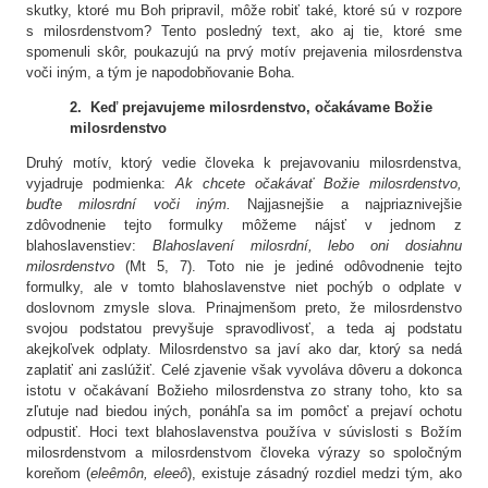
skutky, ktoré mu Boh pripravil, môže robiť také, ktoré sú v rozpore
s milosrdenstvom? Tento posledný text, ako aj tie, ktoré sme
spomenuli skôr, poukazujú na prvý motív prejavenia milosrdenstva
voči iným, a tým je napodobňovanie Boha.
2. Keď prejavujeme milosrdenstvo, očakávame Božie
milosrdenstvo
Druhý motív, ktorý vedie človeka k prejavovaniu milosrdenstva,
vyjadruje podmienka:
Ak chcete očakávať Božie milosrdenstvo,
buďte milosrdní voči iným.
Najjasnejšie a najpriaznivejšie
zdôvodnenie tejto formulky môžeme nájsť v jednom z
blahoslavenstiev:
Blahoslavení milosrdní, lebo oni dosiahnu
milosrdenstvo
(Mt 5, 7). Toto nie je jediné odôvodnenie tejto
formulky, ale v tomto blahoslavenstve niet pochýb o odplate v
doslovnom zmysle slova. Prinajmenšom preto, že milosrdenstvo
svojou podstatou prevyšuje spravodlivosť, a teda aj podstatu
akejkoľvek odplaty. Milosrdenstvo sa javí ako dar, ktorý sa nedá
zaplatiť ani zaslúžiť. Celé zjavenie však vyvoláva dôveru a dokonca
istotu v očakávaní Božieho milosrdenstva zo strany toho, kto sa
zľutuje nad biedou iných, ponáhľa sa im pomôcť a prejaví ochotu
odpustiť. Hoci text blahoslavenstva používa v súvislosti s Božím
milosrdenstvom a milosrdenstvom človeka výrazy so spoločným
koreňom (
eleêmôn, eleeô
), existuje zásadný rozdiel medzi tým, ako