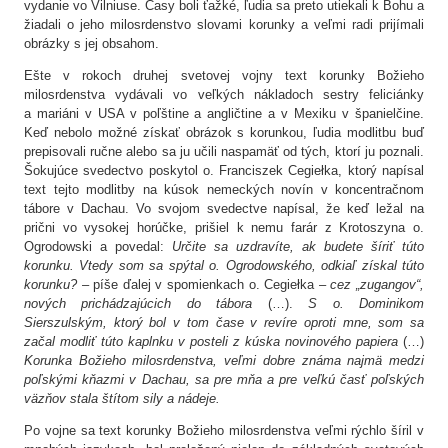
vydanie vo Vilniuse. Časy boli ťažké, ľudia sa preto utiekali k Bohu a
žiadali o jeho milosrdenstvo slovami korunky a veľmi radi prijímali
obrázky s jej obsahom.
Ešte v rokoch druhej svetovej vojny text korunky Božieho
milosrdenstva vydávali vo veľkých nákladoch sestry feliciánky
a mariáni v USA v poľštine a angličtine a v Mexiku v španielčine.
Keď nebolo možné získať obrázok s korunkou, ľudia modlitbu buď
prepisovali ručne alebo sa ju učili naspamäť od tých, ktorí ju poznali.
Šokujúce svedectvo poskytol o. Franciszek Cegiełka, ktorý napísal
text tejto modlitby na kúsok nemeckých novín v koncentračnom
tábore v Dachau. Vo svojom svedectve napísal, že keď ležal na
prični vo vysokej horúčke, prišiel k nemu farár z Krotoszyna o.
Ogrodowski a povedal:
Určite sa uzdravíte, ak budete šíriť túto
korunku.
Vtedy som sa spýtal o. Ogrodowského, odkiaľ získal túto
korunku?
– píše ďalej v spomienkach o. Cegiełka –
cez „zugangov“,
nových prichádzajúcich do tábora
(…).
S o. Dominikom
Sierszulským, ktorý bol v tom čase v revíre oproti mne, som sa
začal modliť túto kaplnku v posteli z kúska novinového papiera
(…)
Korunka Božieho milosrdenstva, veľmi dobre známa najmä medzi
poľskými kňazmi v Dachau, sa pre mňa a pre veľkú časť poľských
väzňov stala štítom sily a nádeje.
Po vojne sa text korunky Božieho milosrdenstva veľmi rýchlo šíril v