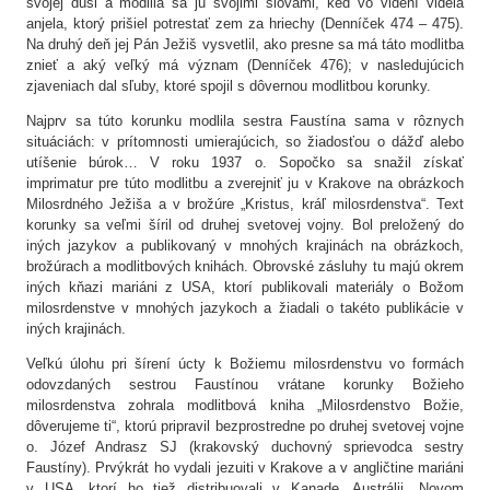
svojej duši a modlila sa ju svojimi slovami, keď vo videní videla
anjela, ktorý prišiel potrestať zem za hriechy (Denníček 474 – 475).
Na druhý deň jej Pán Ježiš vysvetlil, ako presne sa má táto modlitba
znieť a aký veľký má význam (Denníček 476); v nasledujúcich
zjaveniach dal sľuby, ktoré spojil s dôvernou modlitbou korunky.
Najprv sa túto korunku modlila sestra Faustína sama v rôznych
situáciách: v prítomnosti umierajúcich, so žiadosťou o dážď alebo
utíšenie búrok… V roku 1937 o. Sopočko sa snažil získať
imprimatur pre túto modlitbu a zverejniť ju v Krakove na obrázkoch
Milosrdného Ježiša a v brožúre „Kristus, kráľ milosrdenstva“. Text
korunky sa veľmi šíril od druhej svetovej vojny. Bol preložený do
iných jazykov a publikovaný v mnohých krajinách na obrázkoch,
brožúrach a modlitbových knihách. Obrovské zásluhy tu majú okrem
iných kňazi mariáni z USA, ktorí publikovali materiály o Božom
milosrdenstve v mnohých jazykoch a žiadali o takéto publikácie v
iných krajinách.
Veľkú úlohu pri šírení úcty k Božiemu milosrdenstvu vo formách
odovzdaných sestrou Faustínou vrátane korunky Božieho
milosrdenstva zohrala modlitbová kniha „Milosrdenstvo Božie,
dôverujeme ti“, ktorú pripravil bezprostredne po druhej svetovej vojne
o. Józef Andrasz SJ (krakovský duchovný sprievodca sestry
Faustíny). Prvýkrát ho vydali jezuiti v Krakove a v angličtine mariáni
v USA, ktorí ho tiež distribuovali v Kanade, Austrálii, Novom