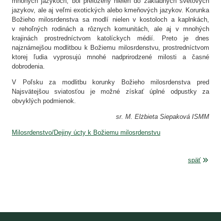
mnohých jazykoch, bol preložený nielen do základných svetových
jazykov, ale aj veľmi exotických alebo kmeňových jazykov. Korunka
Božieho milosrdenstva sa modlí nielen v kostoloch a kaplnkách,
v rehoľných rodinách a rôznych komunitách, ale aj v mnohých
krajinách prostredníctvom katolíckych médií. Preto je dnes
najznámejšou modlitbou k Božiemu milosrdenstvu, prostredníctvom
ktorej ľudia vyprosujú mnohé nadprirodzené milosti a časné
dobrodenia.
V Poľsku za modlitbu korunky Božieho milosrdenstva pred
Najsvätejšou sviatosťou je možné získať úplné odpustky za
obvyklých podmienok.
sr. M. Elżbieta Siepaková ISMM
Milosrdenstvo/Dejiny úcty k Božiemu milosrdenstvu
späť