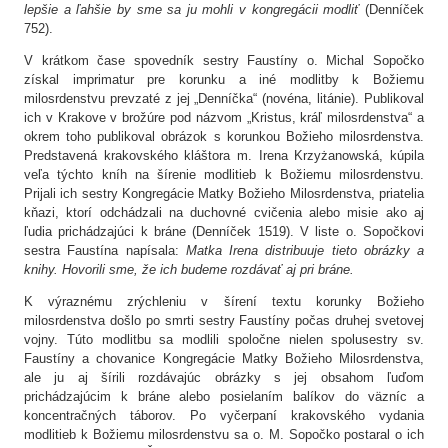
lepšie a ľahšie by sme sa ju mohli v kongregácii modliť
(Denníček
752).
V krátkom čase spovedník sestry Faustíny o. Michal Sopočko
získal imprimatur pre korunku a iné modlitby k Božiemu
milosrdenstvu prevzaté z jej „Denníčka“ (novéna, litánie). Publikoval
ich v Krakove v brožúre pod názvom „Kristus, kráľ milosrdenstva“ a
okrem toho publikoval obrázok s korunkou Božieho milosrdenstva.
Predstavená krakovského kláštora m. Irena Krzyżanowská, kúpila
veľa týchto kníh na šírenie modlitieb k Božiemu milosrdenstvu.
Prijali ich sestry Kongregácie Matky Božieho Milosrdenstva, priatelia
kňazi, ktorí odchádzali na duchovné cvičenia alebo misie ako aj
ľudia prichádzajúci k bráne (Denníček 1519). V liste o. Sopočkovi
sestra Faustína napísala:
Matka Irena distribuuje tieto obrázky a
knihy. Hovorili sme, že ich budeme rozdávať aj pri bráne.
K výraznému zrýchleniu v šírení textu korunky Božieho
milosrdenstva došlo po smrti sestry Faustíny počas druhej svetovej
vojny. Túto modlitbu sa modlili spoločne nielen spolusestry sv.
Faustíny a chovanice Kongregácie Matky Božieho Milosrdenstva,
ale ju aj šírili rozdávajúc obrázky s jej obsahom ľuďom
prichádzajúcim k bráne alebo posielaním balíkov do väzníc a
koncentračných táborov. Po vyčerpaní krakovského vydania
modlitieb k Božiemu milosrdenstvu sa o. M. Sopočko postaral o ich