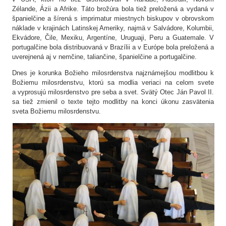
Zélande, Ázii a Afrike. Táto brožúra bola tiež preložená a vydaná v
španielčine a šírená s imprimatur miestnych biskupov v obrovskom
náklade v krajinách Latinskej Ameriky, najmä v Salvádore, Kolumbii,
Ekvádore, Čile, Mexiku, Argentíne, Uruguaji, Peru a Guatemale. V
portugalčine bola distribuovaná v Brazílii a v Európe bola preložená a
uverejnená aj v nemčine, taliančine, španielčine a portugalčine.
Dnes je korunka Božieho milosrdenstva najznámejšou modlitbou k
Božiemu milosrdenstvu, ktorú sa modlia veriaci na celom svete
a vyprosujú milosrdenstvo pre seba a svet. Svätý Otec Ján Pavol II.
sa tiež zmienil o texte tejto modlitby na konci úkonu zasvätenia
sveta Božiemu milosrdenstvu.