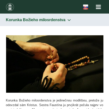
Korunka Božieho milosrdenstva
Milosrdenstvo
Obraz
Sviatok milosrdenstva
Korunka Božieho milosrdenstva
Hodina milosrdenstva
Šírenie úcty k Božiemu milosrdenstvu
Korunka Božieho milosrdenstva je jedinečnou modlitbou, pretože ju
odovzdal sám Kristus. Sestra Faustína ju prvýkrát počula najprv vo