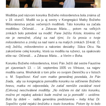
Modlitba pod názvom korunka Božieho milosrdenstva bola známa už
v 19. storočí. Modlili sa ju aj sestry v Kongregácii Matky Božieho
Milosrdenstva počas večerných modlitieb. Táto korunka sa začala
modlitbou:
Otčenáš… a Zdravas Mária…,
potom na veľkých
zrnkách bolo potrebné sa modliť:
Pane Ježišu Kriste, ktorému nič
nie je nemožné, zľutuj sa nad tými, čo ťa prosia o tvoje
milosrdenstvo a zmiluj sa nad nami
a na malých zrnkách 10-krát:
Ó,
môj Ježišu, milosrdenstvo
a nakoniec desiatky:
Sláva Otcu.
Na
zakončenie celej korunky, ktorá sa modlila na ruženci, sa opakovalo
ešte raz:
Otčenáš… a Zdravas Mária… a Verím v Boha.
Korunku Božieho milosrdenstva, ktorú Pán Ježiš dal sestre Faustíne
pri zjaveniach 13. – 14. septembra 1935 vo Vilniuse, sa najprv
modlila sama. Mnohokrát o tom píše vo svojom
Denníčku
a v listoch
o. M. Sopočkovi:
Keď som
matke generálnej povedala, že Pán
žiada, aby sa kongregácia pomodlila korunku na odčinenie Božieho
hnevu, matka mi odpovedala, že zatiaľ nemôže zavádzať nové
(Cirkvou) neschválené modlitby. „No môžete mi dať túto korunku,
možno pri nejakej adorácii bude možné sa ju pomodliť – uvidíme.
Bolo by dobré –
radila generálna predstavená –
keby kňaz Dr.
Sopočko vydal nejakú brožúrku s touto korunkou. Potom by to bolo