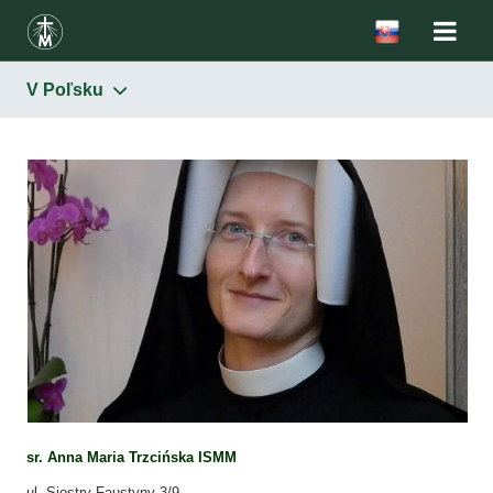
V Poľsku
Pastorácia povolaní
V Poľsku
sr. Anna Maria Trzcińska ISMM
ul. Siostry Faustyny 3/9