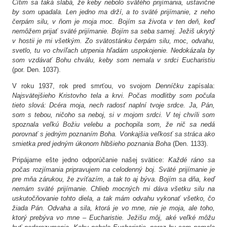
Cítim sa taká slabá, že keby nebolo svätého prijímania, ustavične
by som upadala. Len jedno ma drží, a to sväté prijímanie, z neho
čerpám silu, v ňom je moja moc. Bojím sa života v ten deň, keď
nemôžem prijať sväté prijímanie. Bojím sa seba samej. Ježiš ukrytý
v hostii je mi všetkým. Zo svätostánku čerpám silu, moc, odvahu,
svetlo, tu vo chvíľach utrpenia hľadám uspokojenie. Nedokázala by
som vzdávať Bohu chválu, keby som nemala v srdci Eucharistiu
(por. Den. 1037).
V roku 1937, rok pred smrťou, vo svojom
Denníčku
zapísala:
Najsvätejšieho Kristovho tela a krvi. Počas modlitby som počula
tieto slová: Dcéra moja, nech radosť naplní tvoje srdce. Ja, Pán,
som s tebou, ničoho sa neboj, si v mojom srdci. V tej chvíli som
spoznala veľkú Božiu velebu a pochopila som, že nič sa nedá
porovnať s jedným poznaním Boha. Vonkajšia veľkosť sa stráca ako
smietka pred jedným úkonom hlbšieho poznania Boha
(Den. 1133).
Pripájame ešte jedno odporúčanie našej svätice:
Každé ráno sa
počas rozjímania pripravujem na celodenný boj. Sväté prijímanie je
pre mňa zárukou, že zvíťazím, a tak to aj býva. Bojím sa dňa, keď
nemám sväté prijímanie. Chlieb mocných mi dáva všetku silu na
uskutočňovanie tohto diela, a tak mám odvahu vykonať všetko, čo
žiada Pán. Odvaha a sila, ktorá je vo mne, nie je moja, ale toho,
ktorý prebýva vo mne – Eucharistie. Ježišu môj, aké veľké môžu