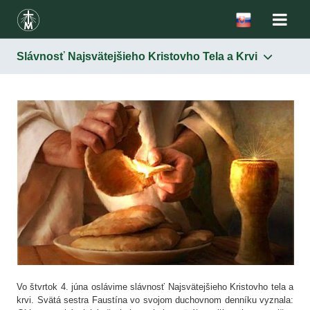
Slávnosť Najsvätejšieho Kristovho Tela a Krvi
Vo štvrtok 4. júna oslávime slávnosť Najsvätejšieho Kristovho tela a
krvi. Svätá sestra Faustína vo svojom duchovnom denníku vyznala: