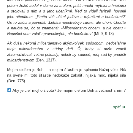
potom Ježiš sedel v dome za stolom, prišli mnohí mýtnici a hriešnici
a stolovali s ním a s jeho učeníkmi. Keď to videli farizeji, hovorili
jeho učeníkom: „Prečo váš učiteľ jedáva s mýtnikmi a hriešnikmi?“
On to začul a povedal: „Lekára nepotrebujú zdraví, ale chorí. Choďte
a naučte sa, čo to znamená: »Milosrdenstvo chcem, a nie obetu.«
Neprišiel som volať spravodlivých, ale hriešnikov“
(Mt 9, 9-13).
Ak duša nekoná milosrdenstvo akýmkoľvek spôsobom, nedosiahne
moje milosrdenstvo v súdny deň. Ó, keby si duše vedeli
zhromažďovať večné poklady, neboli by súdené, môj súd by predišli
milosrdenstvom
(Den. 1317).
Mojím cieľom je Boh… a mojím šťastím je splnenie Božej vôle. Nič
na svete mi toto šťastie nedokáže zakaliť, nijaká moc, nijaká sila
(Den. 775).
Aký je cieľ môjho života? Je mojím cieľom Boh a večnosť s ním?
späť