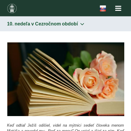
10. nedeľa v Cezročnom období
Keď odtiaľ Ježiš odišiel, videl na mýtnici sedieť človeka menom
Matúša a povedal mu: „Poď za mnou!“ On vstal a išiel za ním. Keď