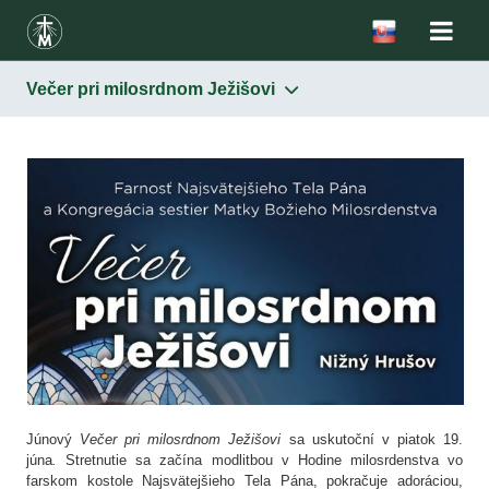
Večer pri milosrdnom Ježišovi
Júnový
Večer pri milosrdnom Ježišovi
sa uskutoční v piatok 19.
júna
.
Stretnutie sa začína modlitbou v Hodine milosrdenstva vo
farskom kostole Najsvätejšieho Tela Pána, pokračuje adoráciou,