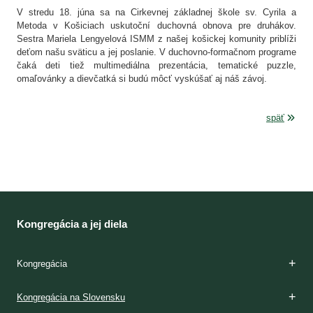
V stredu 18. júna sa na Cirkevnej základnej škole sv. Cyrila a
Metoda v Košiciach uskutoční duchovná obnova pre druhákov.
Sestra Mariela Lengyelová ISMM z našej košickej komunity priblíži
deťom našu sväticu a jej poslanie. V duchovno-formačnom programe
čaká deti tiež multimediálna prezentácia, tematické puzzle,
omaľovánky a dievčatká si budú môcť vyskúšať aj náš závoj.
späť
Kongregácia a jej diela
Kongregácia
Zakladateľky
Charizma
Etapy formácie
Kláštory
Duchovnosť
Apoštolát
Domy milosrdenstva
Dejiny
Kongregácia na Slovensku