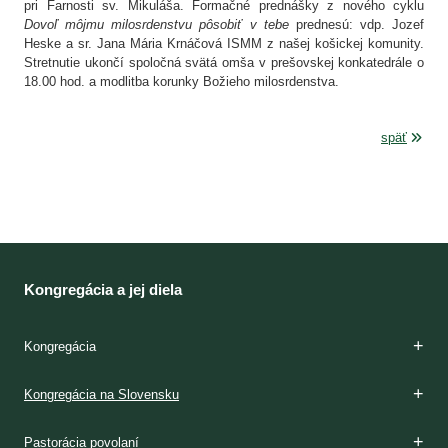
pri Farnosti sv. Mikuláša. Formačné prednášky z nového cyklu
Dovoľ môjmu milosrdenstvu pôsobiť v tebe
prednesú: vdp. Jozef
Heske a sr. Jana Mária Krnáčová ISMM z našej košickej komunity.
Stretnutie ukončí spoločná svätá omša v prešovskej konkatedrále o
18.00 hod. a modlitba korunky Božieho milosrdenstva.
späť
Kongregácia a jej diela
Kongregácia
Zakladateľky
Charizma
Etapy formácie
Kláštory
Duchovnosť
Apoštolát
Domy milosrdenstva
Dejiny
Kongregácia na Slovensku
m. Terézia Potocká
sv. sestra Faustína Kowalská
m. Teresa Rondeau
Na začiatku
Dnes
Ašpirantúra
Postulát
Noviciát
Juniorát
Permanentná formácia
V Poľsku
Vo svete
Na začiatku
Dnes
Modlitba
Domy milosrdenstva
Združenie Faustínum
Vydavateľstvo Misericordia
Médiá
Iné formy milosrdenstva
Domy pre dievčatá
Domy pre slobodné mamičky
Domy sociálnej starostlivosti
Materské školy
Internáty
Exercičné domy
Opis
Kalendárium
Pastorácia povolaní