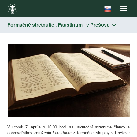
Formačné stretnutie „Faustínum“ v Prešove
V utorok 7. apríla o 16.00 hod. sa uskutoční stretnutie členov a
dobrovoľníkov združenia
Faustínum
z formačnej skupiny v Prešove