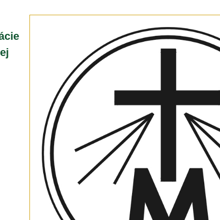
ácie
ej