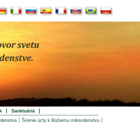
k
Sanktuáriá
rdenstva
Šírenie úcty k Božiemu milosrdenstvu