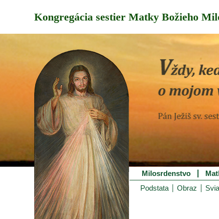
Kongregácia sestier Matky Božieho Mil
Milosrdenstvo
Mat
Podstata
Obraz
Svia