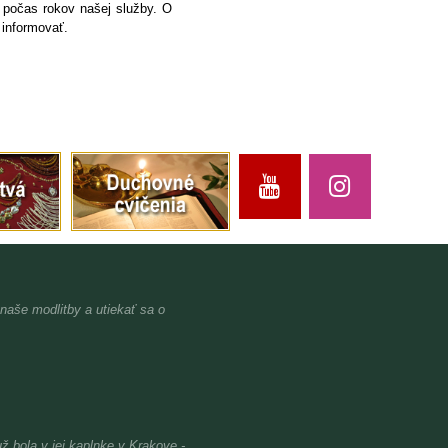
 počas rokov našej služby. O
 informovať.
 naše modlitby a utiekať sa o
bola v jej kaplnke v Krakove -