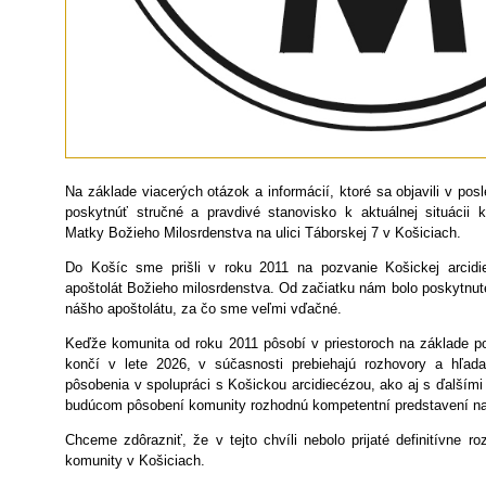
Na základe viacerých otázok a informácií, ktoré sa objavili v po
poskytnúť stručné a pravdivé stanovisko k aktuálnej situácii 
Matky Božieho Milosrdenstva na ulici Táborskej 7 v Košiciach.
Do Košíc sme prišli v roku 2011 na pozvanie Košickej arcidi
apoštolát Božieho milosrdenstva. Od začiatku nám bolo poskytnuté
nášho apoštolátu, za čo sme veľmi vďačné.
Keďže komunita od roku 2011 pôsobí v priestoroch na základe 
končí v lete 2026, v súčasnosti prebiehajú rozhovory a hľad
pôsobenia v spolupráci s Košickou arcidiecézou, ako aj s ďalším
budúcom pôsobení komunity rozhodnú kompetentní predstavení na
Chceme zdôrazniť, že v tejto chvíli nebolo prijaté definitívne 
komunity v Košiciach.