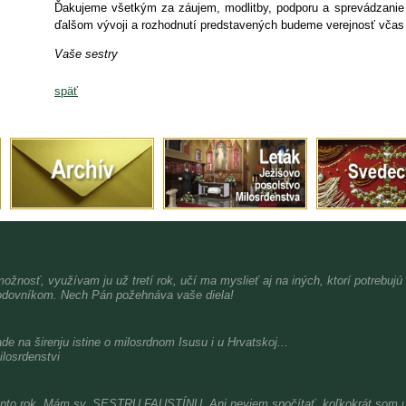
Ďakujeme všetkým za záujem, modlitby, podporu a sprevádzanie
ďalšom vývoji a rozhodnutí predstavených budeme verejnosť včas
Vaše sestry
späť
možnosť, využívam ju už tretí rok, učí ma myslieť aj na iných, ktorí potrebujú
dovníkom. Nech Pán požehnáva vaše diela!
de na širenju istine o milosrdnom Isusu i u Hrvatskoj...
ilosrdenstvi
nto rok. Mám sv. SESTRU FAUSTÍNU. Ani neviem spočítať, koľkokrát som už 