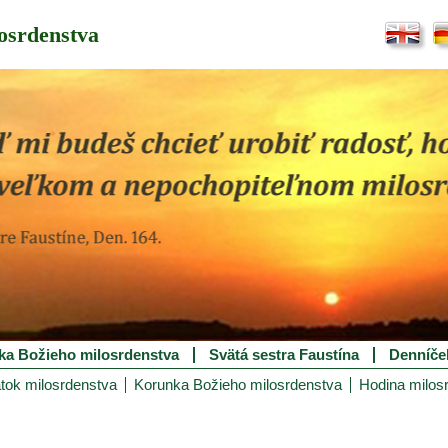
osrdenstva
ka Božieho milosrdenstva
Svätá sestra Faustína
Denníče
tok milosrdenstva
Korunka Božieho milosrdenstva
Hodina milos