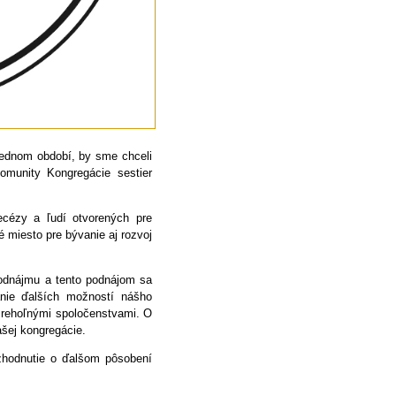
slednom období, by sme chceli
komunity Kongregácie sestier
ecézy a ľudí otvorených pre
 miesto pre bývanie aj rozvoj
podnájmu a tento podnájom sa
anie ďalších možností nášho
i rehoľnými spoločenstvami. O
šej kongregácie.
rozhodnutie o ďalšom pôsobení