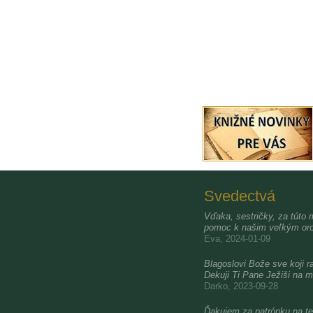
Svedectvá
Vďaka, sestričky, za túto 
pomoc k našim veľkým oro
Eva, 2024-01-09
Blagoslovi Bože sve koji ra
Dekuji Ti Pane Ježiši na m
Darko, 2023-09-28
Ďakujem za patrónku na te