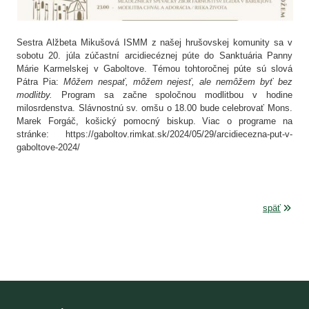
Sestra Alžbeta Mikušová ISMM z našej hrušovskej komunity sa v
sobotu 20. júla zúčastní arcidiecéznej púte do Sanktuária Panny
Márie Karmelskej v Gaboltove. Témou tohtoročnej púte sú slová
Pátra Pia:
Môžem nespať, môžem nejesť, ale nemôžem byť bez
modlitby.
Program sa začne spoločnou modlitbou v hodine
milosrdenstva. Slávnostnú sv. omšu o 18.00 bude celebrovať Mons.
Marek Forgáč, košický pomocný biskup. Viac o programe na
stránke: https://gaboltov.rimkat.sk/2024/05/29/arcidiecezna-put-v-
gaboltove-2024/
späť