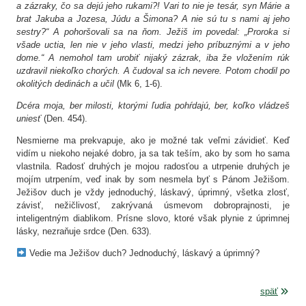
a zázraky, čo sa dejú jeho rukami?! Vari to nie je tesár, syn Márie a
brat Jakuba a Jozesa, Júdu a Šimona? A nie sú tu s nami aj jeho
sestry?“ A pohoršovali sa na ňom. Ježiš im povedal: „Proroka si
všade uctia, len nie v jeho vlasti, medzi jeho príbuznými a v jeho
dome.“ A nemohol tam urobiť nijaký zázrak, iba že vložením rúk
uzdravil niekoľko chorých. A čudoval sa ich nevere. Potom chodil po
okolitých dedinách a učil
(Mk 6, 1-6).
Dcéra moja, ber milosti, ktorými ľudia pohŕdajú, ber, koľko vládzeš
uniesť
(Den. 454).
Nesmierne ma prekvapuje, ako je možné tak veľmi závidieť. Keď
vidím u niekoho nejaké dobro, ja sa tak teším, ako by som ho sama
vlastnila. Radosť druhých je mojou radosťou a utrpenie druhých je
mojím utrpením, veď inak by som nesmela byť s Pánom Ježišom.
Ježišov duch je vždy jednoduchý, láskavý, úprimný, všetka zlosť,
závisť, nežičlivosť, zakrývaná úsmevom dobroprajnosti, je
inteligentným diablikom. Prísne slovo, ktoré však plynie z úprimnej
lásky, nezraňuje srdce (Den. 633).
Vedie ma Ježišov duch? Jednoduchý, láskavý a úprimný?
späť