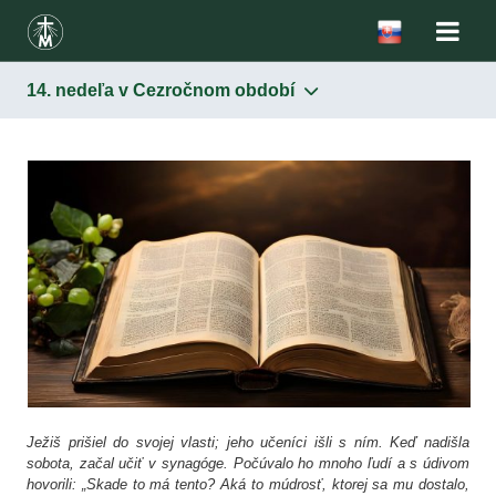
14. nedeľa v Cezročnom období
Ježiš prišiel do svojej vlasti; jeho učeníci išli s ním. Keď nadišla
sobota, začal učiť v synagóge. Počúvalo ho mnoho ľudí a s údivom
hovorili: „Skade to má tento? Aká to múdrosť, ktorej sa mu dostalo,