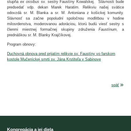
stupňa
ex ossibus
sv. sestry Faustíny Kowalskej. Slávnosti bude
predsedať vdp. dekan Marek Haratim. Relikviu našej svätice
odovzdá sr. M. Blanka a sr. M. Antoniana z košickej komunity.
Slávnosť sa začne popoludní spoločnou modlitbou v hodine
milosrdenstva, moderovanou adoráciou, ktorú budú viesť sestry s
členmi miestnej formačnej skupiny združenia
Faustínum,
a
prednáškou sr. M. Blanky Krajčíkovej.
Program obnovy:
Duchovná obnova pred prijatím relikvie sv. Faustíny vo farskom
kostole Mučeníckej smrti sv. Jána Krstiteľa v Sabinove
späť
Kongregácia a jej diela