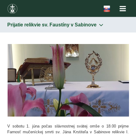
Prijatie relikvie sv. Faustíny v Sabinove
V sobotu 1. júna počas slávnostnej svätej omše o 18.00 prijme
Farnosť mučeníckej smrti sv. Jána Krstiteľa v Sabinove relikvie I.