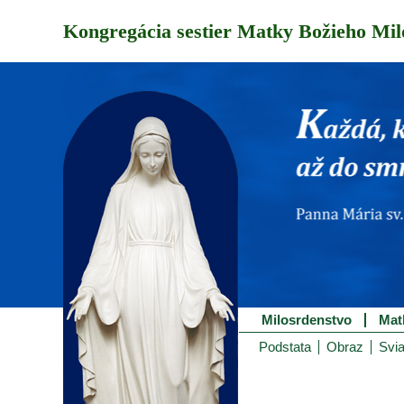
Kongregácia sestier Matky Božieho Mil
Milosrdenstvo
Mat
Podstata
Obraz
Svia