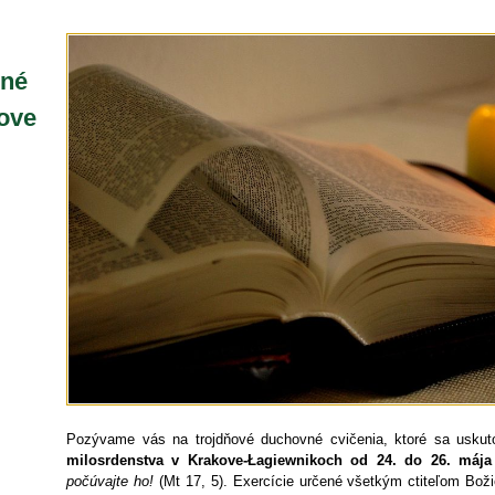
vné
ove
Pozývame vás na trojdňové duchovné cvičenia, ktoré sa uskut
milosrdenstva v Krakove-Łagiewnikoch od 24. do 26. mája
počúvajte ho!
(Mt 17, 5).
Exercície určené všetkým ctiteľom Boži