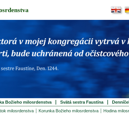
osrdenstva
ka Božieho milosrdenstva
Svätá sestra Faustína
Denníče
tok milosrdenstva
Korunka Božieho milosrdenstva
Hodina milos