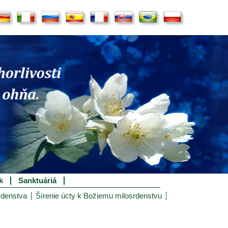
k
Sanktuáriá
rdenstva
Šírenie úcty k Božiemu milosrdenstvu