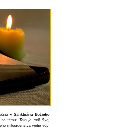
očnia v
Sanktuária Božieho
na tému:
Toto je môj Syn,
eho milosrdenstva vedie vdp.