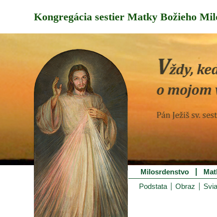
Kongregácia sestier Matky Božieho Mil
Milosrdenstvo
Mat
Podstata
Obraz
Svia