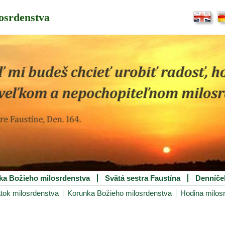
osrdenstva
ka Božieho milosrdenstva
Svätá sestra Faustína
Denníče
tok milosrdenstva
Korunka Božieho milosrdenstva
Hodina milos