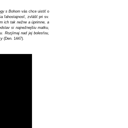
ógy s Bohom
vás chce uistiť o
a ľahostajnosť, zvlášť pri sv.
m ich tak nežne a úprimne, a
dstav si najnežnejšiu matku,
u. Rozjímaj nad jej bolesťou,
sky
(Den. 1447).