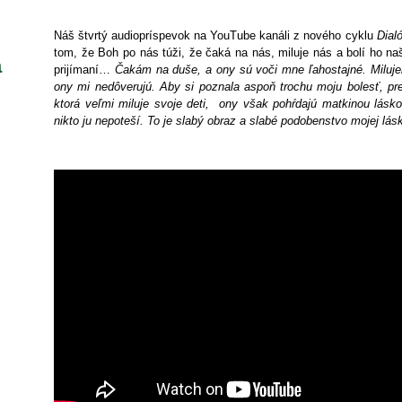
Náš štvrtý audiopríspevok na YouTube kanáli z nového cyklu
Dial
tom, že Boh po nás túži, že čaká na nás, miluje nás a bolí ho naš
a
prijímaní…
Čakám na duše, a ony sú voči mne ľahostajné. Miluje
ony mi nedôverujú. Aby si poznala aspoň trochu moju bolesť, pre
ktorá veľmi miluje svoje deti, ony však pohŕdajú matkinou lásko
nikto ju nepoteší. To je slabý obraz a slabé podobenstvo mojej lá