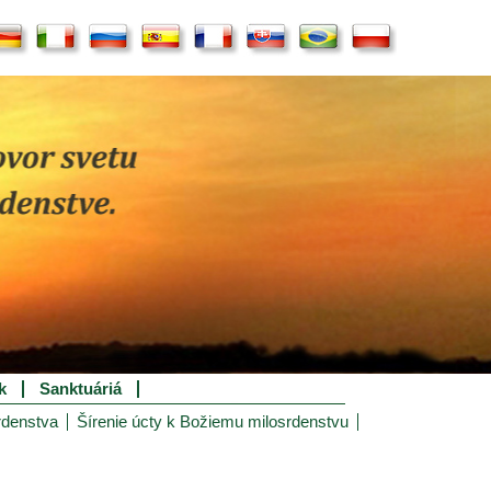
k
Sanktuáriá
rdenstva
Šírenie úcty k Božiemu milosrdenstvu