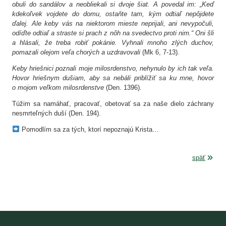
obuli do sandálov a neobliekali si dvoje šiat. A povedal im: „Keď
kdekoľvek vojdete do domu, ostaňte tam, kým odtiaľ nepôjdete
ďalej. Ale keby vás na niektorom mieste neprijali, ani nevypočuli,
odíďte odtiaľ a straste si prach z nôh na svedectvo proti nim.“ Oni šli
a hlásali, že treba robiť pokánie. Vyhnali mnoho zlých duchov,
pomazali olejom veľa chorých a uzdravovali
(Mk 6, 7-13).
Keby hriešnici poznali moje milosrdenstvo, nehynulo by ich tak veľa.
Hovor hriešnym dušiam, aby sa nebáli priblížiť sa ku mne, hovor
o mojom veľkom milosrdenstve
(Den. 1396).
Túžim sa namáhať, pracovať, obetovať sa za naše dielo záchrany
nesmrteľných duší (Den. 194).
Pomodlím sa za tých, ktorí nepoznajú Krista…
späť