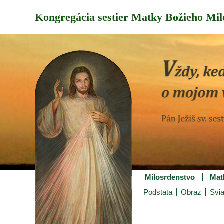
Kongregácia sestier Matky Božieho Mil
Milosrdenstvo
Mat
Podstata
Obraz
Svia