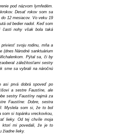
orenie pod názvom lymfedém.
ákrokov. Desať rokov som sa
ňa do 12 mesiacov. Vo veku 19
nutá od bedier nadol. Keď som
j časti nohy však bola taká
 priviesť svoju rodinu, mňa a
ge (dnes Národné sanktuárium
Michalenkom. Pýtal sa, či by
aoberal záležitosťami sestry
ak sme sa vybrali na náročnú
o asi prvá dobrá spoveď po
šovi a sestre Faustíne, ale
robe sestry Faustíny najmä za
tre Faustíne: Dobre, sestra
l. Myslela som si, že to bol
la som si topánku vreckovkou,
ť lieky. Od tej chvíle moja
 ktorí mi povedali, že je to
 žiadne lieky.