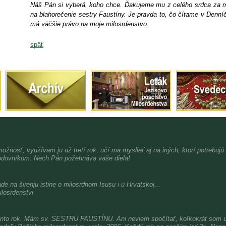
Náš Pán si vyberá, koho chce. Ďakujeme mu z celého srdca za mo
na blahorečenie sestry Faustíny. Je pravda to, čo čítame v Denn
má väčšie právo na moje milosrdenstvo.
späť
možnosť, využívam ju už tretí rok, učí ma myslieť aj na iných, ktorí potrebujú
dovníkom. Nech Pán požehnáva vaše diela!
de na širenju istine o milosrdnom Isusu i u Hrvatskoj...
ilosrdenstvi
nto rok. Mám sv. SESTRU FAUSTÍNU. Ani neviem spočítať, koľkokrát som už 