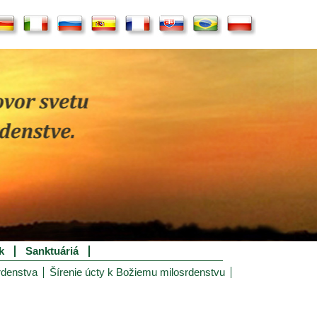
k
Sanktuáriá
rdenstva
Šírenie úcty k Božiemu milosrdenstvu