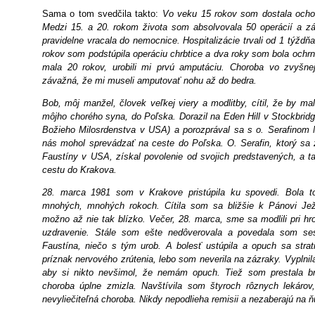
Sama o tom svedčila takto:
Vo veku 15 rokov som dostala och
Medzi 15. a 20. rokom života som absolvovala 50 operácií a z
pravidelne vracala do nemocnice. Hospitalizácie trvali od 1 týžd
rokov som podstúpila operáciu chrbtice a dva roky som bola ochr
mala 20 rokov, urobili mi prvú amputáciu. Choroba vo zvyšne
závažná, že mi museli amputovať nohu až do bedra.
Bob, môj manžel, človek veľkej viery a modlitby, cítil, že by mal
môjho chorého syna, do Poľska. Dorazil na Eden Hill v Stockbrid
Božieho Milosrdenstva v USA) a porozprával sa s o. Serafinom 
nás mohol sprevádzať na ceste do Poľska. O. Serafin, ktorý sa z
Faustíny v USA, získal povolenie od svojich predstavených, a t
cestu do Krakova.
28. marca 1981 som v Krakove pristúpila ku spovedi. Bola t
mnohých, mnohých rokoch. Cítila som sa bližšie k Pánovi Ježi
možno až nie tak blízko. Večer, 28. marca, sme sa modlili pri h
uzdravenie. Stále som ešte nedôverovala a povedala som ses
Faustína, niečo s tým urob. A bolesť ustúpila a opuch sa strati
príznak nervového zrútenia, lebo som neverila na zázraky. Vyplni
aby si nikto nevšimol, že nemám opuch. Tiež som prestala bra
choroba úplne zmizla. Navštívila som štyroch rôznych lekárov,
nevyliečiteľná choroba. Nikdy nepodlieha remisii a nezaberajú na ňu