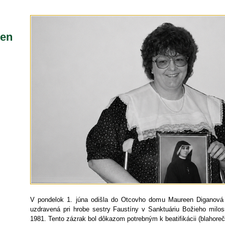
een
V pondelok 1. júna odišla do Otcovho domu Maureen Diganová
uzdravená pri hrobe sestry Faustíny v Sanktuáriu Božieho mil
1981. Tento zázrak bol dôkazom potrebným k beatifikácii (blahore