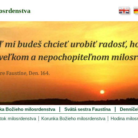
osrdenstva
ka Božieho milosrdenstva
Svätá sestra Faustína
Denníče
tok milosrdenstva
Korunka Božieho milosrdenstva
Hodina milos