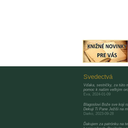
Svedectvá
Vďaka, sestričky, za túto 
pomoc k našim veľkým oro
Eva, 2024-01-09
Blagoslovi Bože sve koji ra
Dekuji Ti Pane Ježiši na m
Darko, 2023-09-28
Ďakujem za patrónku na te