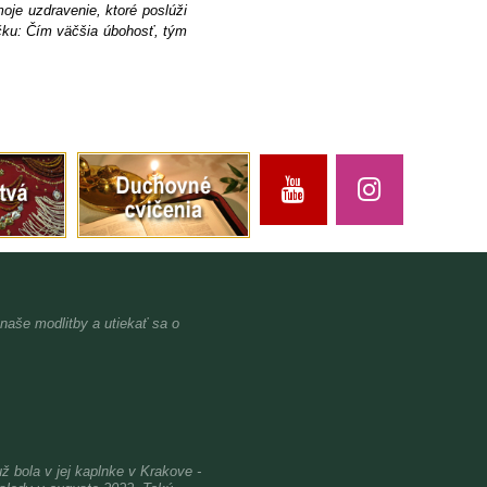
je uzdravenie, ktoré poslúži
íčku: Čím väčšia úbohosť, tým
 naše modlitby a utiekať sa o
bola v jej kaplnke v Krakove -