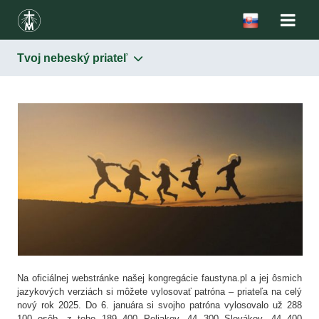
Tvoj nebeský priateľ
Na oficiálnej webstránke našej kongregácie faustyna.pl a jej ôsmich
jazykových verziách si môžete vylosovať patróna – priateľa na celý
nový rok 2025. Do 6. januára si svojho patróna vylosovalo už 288
100 osôb, z toho 189 400 Poliakov, 44 300 Slovákov, 44 400