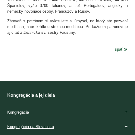
Španielov, vyše 3700 Talianov, a tiež Portugalcov, anglicky a
nemecky hovoriace osoby, Francúzov a Rusov.
Zároveň s patrónom si vylosujete aj úmysel, na ktorý ste pozvaní
modliť sa, napr. krátkou strelnou modlitbou. Pri každom patrónovi je
aj citát z
Denníčka
sv. sestry Faustíny.
späť
Kongregácia a jej diela
Kongregácia
Zakladateľky
Charizma
Etapy formácie
Kláštory
Duchovnosť
Apoštolát
Domy milosrdenstva
Dejiny
Kongregácia na Slovensku