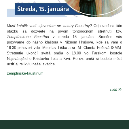
Musí katolík veriť zjaveniam sv. sestry Faustíny?
Odpoveď na túto
otázku sa dozviete na prvom tohtoročnom stretnutí tzv.
Zemplínskeho Faustína
v stredu 15. januára. Srdečne vás
pozývame do nášho kláštora v Nižnom Hrušove, kde sa vám o
16.30 prihovorí vdp. Miroslav Liška a sr. M. Clareta Fečová ISMM.
Stretnutie ukončí svätá omša o 18.00 vo Farskom kostole
Najsvätejšieho Kristovho Tela a Krvi. Po sv. omši si budete môcť
uctiť aj relikviu našej svätice.
zemplinske-faustinum
späť