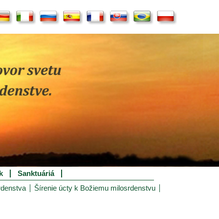
k
Sanktuáriá
rdenstva
Šírenie úcty k Božiemu milosrdenstvu