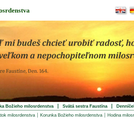
osrdenstva
ka Božieho milosrdenstva
Svätá sestra Faustína
Denníče
tok milosrdenstva
Korunka Božieho milosrdenstva
Hodina milos