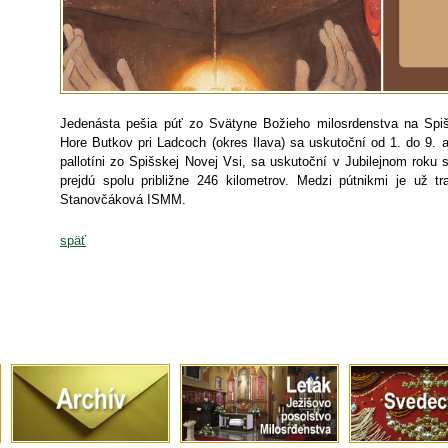
Jedenásta pešia púť zo Svätyne Božieho milosrdenstva na Spiš
Hore Butkov pri Ladcoch (okres Ilava) sa uskutoční od 1. do 9. a
pallotíni zo Spišskej Novej Vsi, sa uskutoční v Jubilejnom roku s
prejdú spolu približne 246 kilometrov. Medzi pútnikmi je už t
Stanovčáková ISMM.
späť