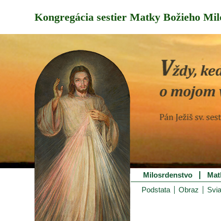
Kongregácia sestier Matky Božieho Mil
Milosrdenstvo
Mat
Podstata
Obraz
Svia