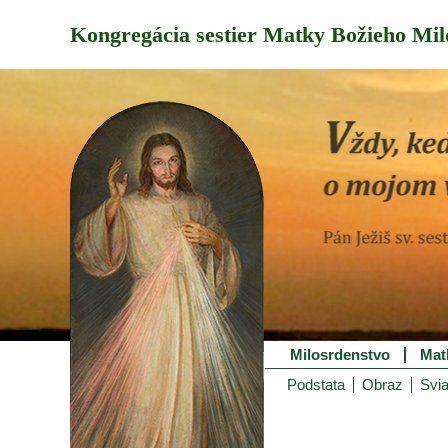
Kongregácia sestier Matky Božieho Mil
Milosrdenstvo
Mat
Podstata
Obraz
Svia