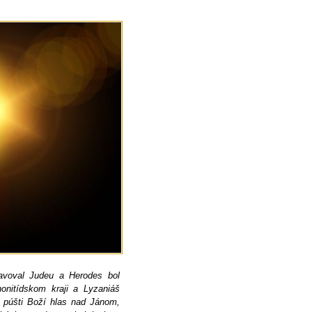
ravoval Judeu a Herodes bol
chonitídskom kraji a Lyzaniáš
a púšti Boží hlas nad Jánom,