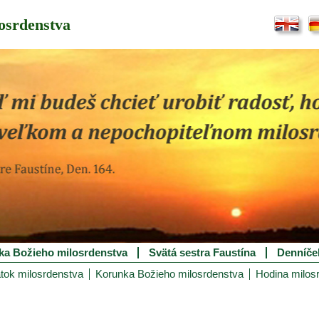
osrdenstva
ka Božieho milosrdenstva
Svätá sestra Faustína
Denníče
tok milosrdenstva
Korunka Božieho milosrdenstva
Hodina milos