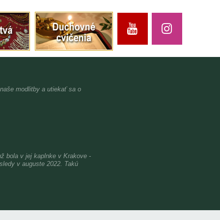
 naše modlitby a utiekať sa o
bola v jej kaplnke v Krakove -
osledy v auguste 2022. Takú