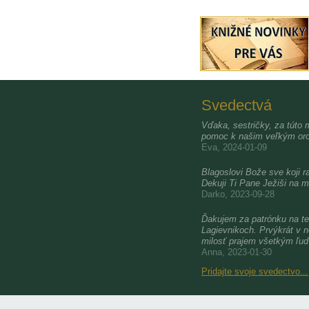
Svedectvá
Vďaka, sestričky, za túto 
pomoc k našim veľkým oro
Eva, 2024-01-09
Blagoslovi Bože sve koji ra
Dekuji Ti Pane Ježiši na m
Darko, 2023-09-28
Ďakujem za patrónku na te
Lagievnikoch. Prvýkrát v 
milosť prajem všetkým ľu
Anna, 2023-01-30
Pridajte svoje svedectvo...