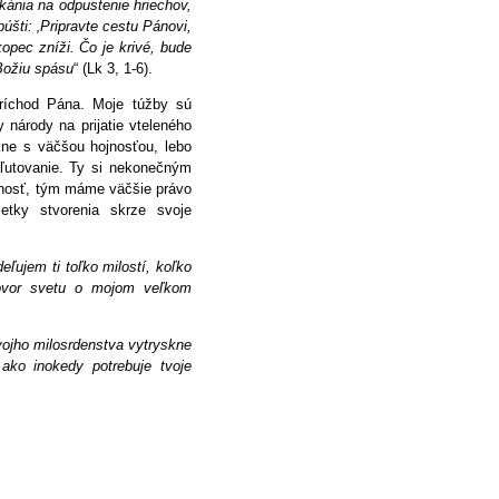
kánia na odpustenie hriechov,
úšti: ‚Pripravte cestu Pánovi,
opec zníži. Čo je krivé, bude
 Božiu spásu
“ (Lk 3, 1-6).
ríchod Pána. Moje túžby sú
 národy na prijatie vteleného
kne s väčšou hojnosťou, lebo
zľutovanie. Ty si nekonečným
ohosť, tým máme väčšie právo
etky stvorenia skrze svoje
eľujem ti toľko milostí, koľko
hovor svetu o mojom veľkom
vojho milosrdenstva vytryskne
ako inokedy potrebuje tvoje