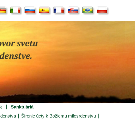
k
Sanktuáriá
rdenstva
Šírenie úcty k Božiemu milosrdenstvu