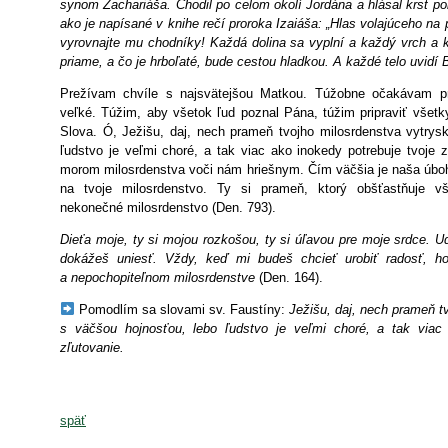
synom Zachariáša. Chodil po celom okolí Jordána a hlásal krst po
ako je napísané v knihe rečí proroka Izaiáša: „Hlas volajúceho na p
vyrovnajte mu chodníky! Každá dolina sa vyplní a každý vrch a k
priame, a čo je hrboľaté, bude cestou hladkou. A každé telo uvidí
Prežívam chvíle s najsvätejšou Matkou. Túžobne očakávam p
veľké. Túžim, aby všetok ľud poznal Pána, túžim pripraviť všetky
Slova. Ó, Ježišu, daj, nech prameň tvojho milosrdenstva vytrys
ľudstvo je veľmi choré, a tak viac ako inokedy potrebuje tvoje 
morom milosrdenstva voči nám hriešnym. Čím väčšia je naša úb
na tvoje milosrdenstvo. Ty si prameň, ktorý obšťastňuje vš
nekonečné milosrdenstvo (Den. 793).
Dieťa moje, ty si mojou rozkošou, ty si úľavou pre moje srdce. Ud
dokážeš uniesť. Vždy, keď mi budeš chcieť urobiť radosť, 
a nepochopiteľnom milosrdenstve
(Den. 164).
Pomodlím sa slovami sv. Faustíny:
Ježišu, daj, nech prameň t
s väčšou hojnosťou, lebo ľudstvo je veľmi choré, a tak viac 
zľutovanie.
späť