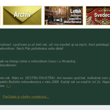
možnosť, využívam ju už tretí rok, učí ma myslieť aj na iných, ktorí potrebujú
dovníkom. Nech Pán požehnáva vaše diela!
de na širenju istine o milosrdnom Isusu i u Hrvatskoj...
ilosrdenstvi
nto rok. Mám sv. SESTRU FAUSTÍNU. Ani neviem spočítať, koľkokrát som už 
nedeľu Božieho milosrdenstva v roku 2006. Každý rok sa snažím ísť 2x. Nap
ďom.
(...)
Prečítajte si všetky svedectvá...