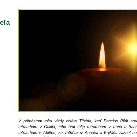
eľa
V pätnástom roku vlády cisára Tibéria, keď Poncius Pilát sp
tetrarchom v Galilei, jeho brat Filip tetrarchom v Itúrei a tra
tetrarchom v Abilíne, za veľkňazov Annáša a Kajfáša zaznel n