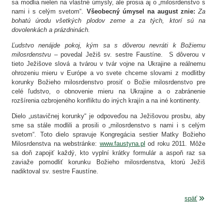
sa modlia nielen na vlastné úmysly, ale prosia aj o „milosrdenstvo s
nami i s celým svetom“.
Všeobecný úmysel na august znie:
Za
bohatú úrodu všetkých plodov zeme a za tých, ktorí sú na
dovolenkách a prázdninách.
Ľudstvo nenájde pokoj, kým sa s dôverou nevráti k Božiemu
milosrdenstvu
– povedal Ježiš sv. sestre Faustíne. S dôverou v
tieto Ježišove slová a tvárou v tvár vojne na Ukrajine a reálnemu
ohrozeniu mieru v Európe a vo svete chceme slovami z modlitby
korunky Božieho milosrdenstvo prosiť o Božie milosrdenstvo pre
celé ľudstvo, o obnovenie mieru na Ukrajine a o zabránenie
rozšírenia ozbrojeného konfliktu do iných krajín a na iné kontinenty.
Dielo „ustavičnej korunky“ je odpoveďou na Ježišovou prosbu, aby
sme sa stále modlili a prosili o „milosrdenstvo s nami i s celým
svetom“. Toto dielo spravuje Kongregácia sestier Matky Božieho
Milosrdenstva na webstránke:
www.faustyna.pl
od roku 2011. Môže
sa doň zapojiť každý, kto vyplní krátky formulár a aspoň raz sa
zaviaže pomodliť korunku Božieho milosrdenstva, ktorú Ježiš
nadiktoval sv. sestre Faustíne.
späť