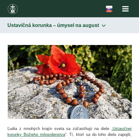
Ustavičná korunka – úmysel na august
Ľudia z mnohých krajín sveta sa zúčastňujú na diele „
Ustavičnej
korunky Božieho milosrdenstva
“. Tí, ktorí sa do toho diela zapojili,