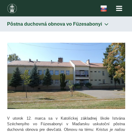
Pôstna duchovná obnova vo Füzesabonyi
V utorok 12. marca sa v Katolíckej základnej škole Istvána
Széchenyiho vo Füzesabonyi v Maďarsku uskutoční pôstna
duchovná obnova pre dievčatá. Obnovu na tému:
Kristus je našou