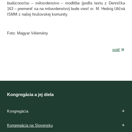
budúcnosťou – milosrdenstvo – modlitba
(podľa textu z Denníčka
163 – premeniť sa na milosrdenstvo) bude viesť sr. M. Hedvig Uličná
ISMM z našej hrušovskej komunity.
Foto: Magyar Vélemény
späť
Kongregácia a jej diela
Kongregácia
Zakladateľky
Charizma
Etapy formácie
Kláštory
Duchovnosť
Apoštolát
Domy milosrdenstva
Dejiny
Kongregácia na Slovensku