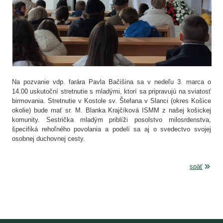
Na pozvanie vdp. farára Pavla Bačišina sa v nedeľu 3. marca o
14.00 uskutoční stretnutie s mladými, ktorí sa pripravujú na sviatosť
birmovania. Stretnutie v Kostole sv. Štefana v Slanci (okres Košice
okolie) bude mať sr. M. Blanka Krajčíková ISMM z našej košickej
komunity. Sestrička mladým priblíži posolstvo milosrdenstva,
špecifiká rehoľného povolania a podelí sa aj o svedectvo svojej
osobnej duchovnej cesty.
späť