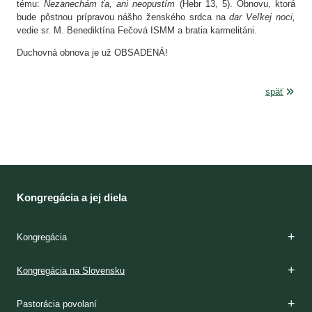
tému:
Nezanechám ťa, ani neopustím
(Hebr 13, 5). Obnovu, ktorá
bude pôstnou prípravou nášho ženského srdca na
dar Veľkej noci,
vedie sr. M. Benediktína Fečová ISMM a bratia karmelitáni.
Duchovná obnova je už OBSADENÁ!
späť
Kongregácia a jej diela
Kongregácia
Zakladateľky
Charizma
Etapy formácie
Kláštory
Duchovnosť
Apoštolát
Domy milosrdenstva
Dejiny
Kongregácia na Slovensku
m. Terézia Potocká
sv. sestra Faustína Kowalská
m. Teresa Rondeau
Na začiatku
Dnes
Ašpirantúra
Postulát
Noviciát
Juniorát
Permanentná formácia
V Poľsku
Vo svete
Na začiatku
Dnes
Modlitba
Domy milosrdenstva
Združenie Faustínum
Vydavateľstvo Misericordia
Médiá
Iné formy milosrdenstva
Domy pre dievčatá
Domy pre slobodné mamičky
Domy sociálnej starostlivosti
Materské školy
Internáty
Exercičné domy
Opis
Kalendárium
Pastorácia povolaní