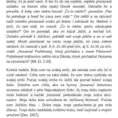
dediny, čo je pred vami. A len čo do nej vojdete, nájdete priviazané
osliatko, na ktorom ešte nijaký človek nesedel. Odviažte ho a
priveďte. A keby vám niekto hovoril: ‚Čo to robíte?‘, povedzte: ‚Pán
ho potrebuje a hneď ho zasa sem vráti.‘“ Oni odišli a na rázcestí
našli osliatko priviazané vonku pri bráne; i odviazali ho. Niektorí z
tých, čo tam stáli, im vraveli: „Čo to robíte, prečo odväzujete
osliatko?“ Oni im povedali, ako im kázal Ježiš, a nechali ich.
Osliatko priviedli k Ježišovi, pokládli naň svoje plášte a on si naň
sadol. Mnohí prestierali na cestu svoje plášte, iní zasa zelené
ratolesti, čo narezali v poli. A tí, čo išli pred ním, aj tí, čo šli za ním,
volali: „Hosanna! Požehnaný, ktorý prichádza v mene Pánovom!
Požehnané kráľovstvo nášho otca Dávida, ktoré prichádza! Hosanna
na výsostiach!“
(Mk 11, 1-10).
Kvetná nedeľa. Bola som na svätej omši, ale nemala som silu ísť si
vziať ratolesť. Cítila som sa taká slabá, že som ledva vydržala na
svätej omši. Počas svätej omše mi Ježiš dal poznať bolesť svojej
duše. Zreteľne som cítila, ako sa hymny „hosanna” bolestnou
ozvenou odrážali v jeho Najsvätejšom Srdci. Aj moju dušu zaplavilo
more horkosti a každé „hosanna” prebodávalo moje srdce skrz-
naskrz. Moja duša bola uchvátená do Ježišovej blízkosti. Počula
som Ježišov hlas: –
Dcéra moja, tvoje spolucítenie je pre mňa
úľavou. Tvoja duša nadobúda zvláštnu krásu, keď rozjímaš o mojom
umučení
(Den. 1657).