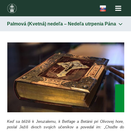
Palmová (Kvetná) nedeľa – Nedeľa utrpenia Pána
Keď sa blížili k Jeruzalemu, k Betfage a Betánii pri Olivovej hore,
poslal Ježiš dvoch svojich učeníkov a povedal im: „Choďte do