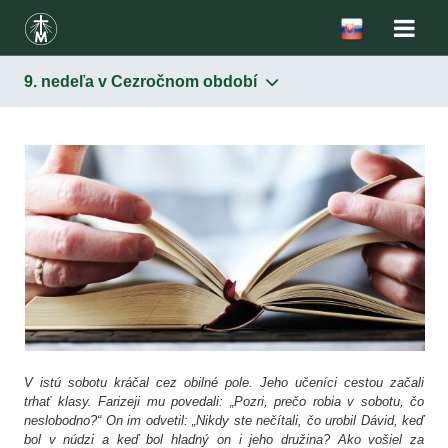
9. nedeľa v Cezročnom období
V istú sobotu kráčal cez obilné pole. Jeho učeníci cestou začali
trhať klasy. Farizeji mu povedali: „Pozri, prečo robia v sobotu, čo
neslobodno?“ On im odvetil: „Nikdy ste nečítali, čo urobil Dávid, keď
bol v núdzi a keď bol hladný on i jeho družina? Ako vošiel za