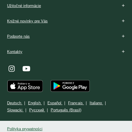
Boží dar
Rozpoznávanie
V Poľsku
Podmienky prijatia
V Poľsku
Stránka: www.milosrdenstvo.sk
Kontakt
Stránka: www.sisterfaustina.org
Kontakt
Užitočné informácie
Knižné novinky pre Vás
Podporte nás
Kontakty
Deutsch
English
Español
Français
Italiano
Slowacki
Ρусский
Português (Brasil)
Polityka prywatności