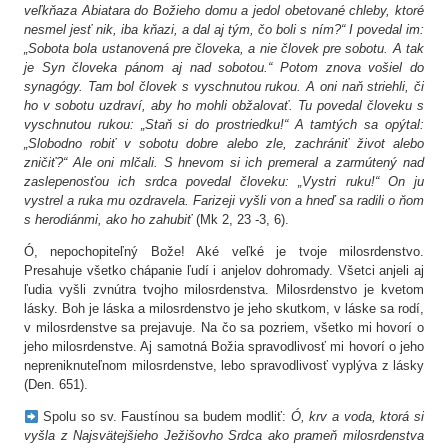
veľkňaza Abiatara do Božieho domu a jedol obetované chleby, ktoré
nesmel jesť nik, iba kňazi, a dal aj tým, čo boli s ním?“ I povedal im:
„Sobota bola ustanovená pre človeka, a nie človek pre sobotu. A tak
je Syn človeka pánom aj nad sobotou.“ Potom znova vošiel do
synagógy. Tam bol človek s vyschnutou rukou. A oni naň striehli, či
ho v sobotu uzdraví, aby ho mohli obžalovať. Tu povedal človeku s
vyschnutou rukou: „Staň si do prostriedku!“ A tamtých sa opýtal:
„Slobodno robiť v sobotu dobre alebo zle, zachrániť život alebo
zničiť?“ Ale oni mlčali. S hnevom si ich premeral a zarmútený nad
zaslepenosťou ich srdca povedal človeku: „Vystri ruku!“ On ju
vystrel a ruka mu ozdravela. Farizeji vyšli von a hneď sa radili o ňom
s herodiánmi, ako ho zahubiť
(Mk 2, 23 -3, 6).
Ó, nepochopiteľný Bože! Aké veľké je tvoje milosrdenstvo.
Presahuje všetko chápanie ľudí i anjelov dohromady. Všetci anjeli aj
ľudia vyšli zvnútra tvojho milosrdenstva. Milosrdenstvo je kvetom
lásky. Boh je láska a milosrdenstvo je jeho skutkom, v láske sa rodí,
v milosrdenstve sa prejavuje. Na čo sa pozriem, všetko mi hovorí o
jeho milosrdenstve. Aj samotná Božia spravodlivosť mi hovorí o jeho
nepreniknuteľnom milosrdenstve, lebo spravodlivosť vyplýva z lásky
(Den. 651).
Spolu so sv. Faustínou sa budem modliť:
Ó, krv a voda, ktorá si
vyšla z Najsvätejšieho Ježišovho Srdca ako prameň milosrdenstva