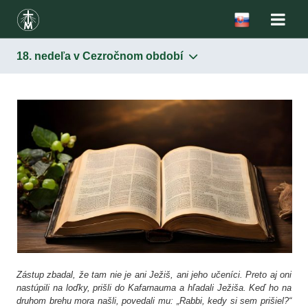
18. nedeľa v Cezročnom období
Titul
V Biblii
V teológii
Úcta
V Cirkvi
V kongregácii
Liturgia a modlitby
Svätá omša
Zdravas´ Kráľovná
Korunka k Matke Božieho milosrdenstva
Ó Mária, Matka milosrdenstva
Modlitba k Nepoškvrnenej Matke milosrdenstva
Rozpamätaj sa, sv. Panna Mária
Ruženec
Litánie
Modlitby sv. sestry Faustíny
Ikonografia
V Cirkvi
V kongregácii
Zástup zbadal, že tam nie je ani Ježiš, ani jeho učeníci. Preto aj oni
nastúpili na loďky, prišli do Kafarnauma a hľadali Ježiša. Keď ho na
druhom brehu mora našli, povedali mu: „Rabbi, kedy si sem prišiel?“