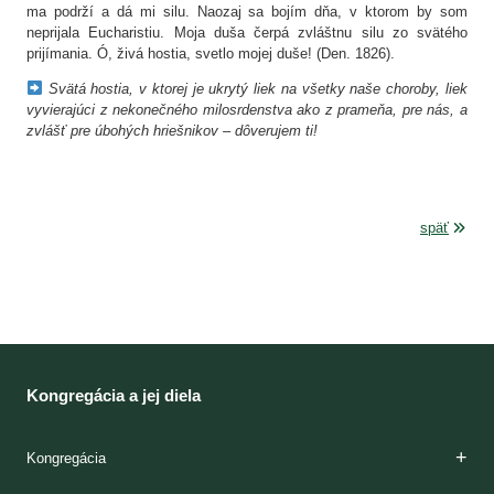
ma podrží a dá mi silu. Naozaj sa bojím dňa, v ktorom by som
neprijala Eucharistiu. Moja duša čerpá zvláštnu silu zo svätého
prijímania. Ó, živá hostia, svetlo mojej duše! (Den. 1826).
Svätá hostia, v ktorej je ukrytý liek na všetky naše choroby, liek
vyvierajúci z nekonečného milosrdenstva ako z prameňa, pre nás, a
zvlášť pre úbohých hriešnikov – dôverujem ti!
späť
Kongregácia a jej diela
Kongregácia