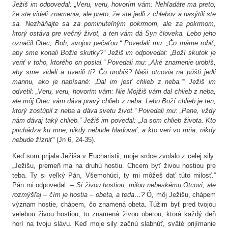
Ježiš im odpovedal: „Veru, veru, hovorím vám: Nehľadáte ma preto,
že ste videli znamenia, ale preto, že ste jedli z chlebov a nasýtili ste
sa. Nezháňajte sa za pominuteľným pokrmom, ale za pokrmom,
ktorý ostáva pre večný život, a ten vám dá Syn človeka. Lebo jeho
označil Otec, Boh, svojou pečaťou.“ Povedali mu: „Čo máme robiť,
aby sme konali Božie skutky?“ Ježiš im odpovedal: „Boží skutok je
veriť v toho, ktorého on poslal.“ Povedali mu: „Aké znamenie urobíš,
aby sme videli a uverili ti? Čo urobíš? Naši otcovia na púšti jedli
mannu, ako je napísané: ‚Dal im jesť chlieb z neba.‘“ Ježiš im
odvetil: „Veru, veru, hovorím vám: Nie Mojžiš vám dal chlieb z neba,
ale môj Otec vám dáva pravý chlieb z neba. Lebo Boží chlieb je ten,
ktorý zostúpil z neba a dáva svetu život.“ Povedali mu: „Pane, vždy
nám dávaj taký chlieb.“ Ježiš im povedal: „Ja som chlieb života. Kto
prichádza ku mne, nikdy nebude hladovať, a kto verí vo mňa, nikdy
nebude žízniť“
(Jn 6, 24-35).
Keď som prijala Ježiša v Eucharistii, moje srdce zvolalo z celej sily:
„Ježišu, premeň ma na druhú hostiu. Chcem byť živou hostiou pre
teba. Ty si veľký Pán, Všemohúci, ty mi môžeš dať túto milosť.”
Pán mi odpovedal: –
Si živou hostiou, milou nebeskému Otcovi, ale
rozmýšľaj – čím je hostia – obeta, a teda…?
Ó, môj Ježišu, chápem
význam hostie, chápem, čo znamená obeta. Túžim byť pred tvojou
velebou živou hostiou, to znamená živou obetou, ktorá každý deň
horí na tvoju slávu. Keď moje sily začnú slabnúť, sväté prijímanie