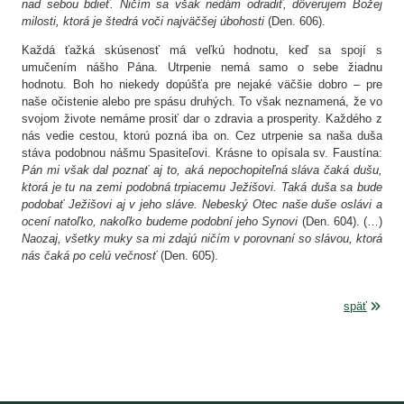
nad sebou bdieť. Ničím sa však nedám odradiť, dôverujem Božej
milosti, ktorá je štedrá voči najväčšej úbohosti
(Den. 606).
Každá ťažká skúsenosť má veľkú hodnotu, keď sa spojí s
umučením nášho Pána. Utrpenie nemá samo o sebe žiadnu
hodnotu. Boh ho niekedy dopúšťa pre nejaké väčšie dobro – pre
naše očistenie alebo pre spásu druhých. To však neznamená, že vo
svojom živote nemáme prosiť dar o zdravia a prosperity. Každého z
nás vedie cestou, ktorú pozná iba on. Cez utrpenie sa naša duša
stáva podobnou nášmu Spasiteľovi. Krásne to opísala sv. Faustína:
Pán mi však dal poznať aj to, aká nepochopiteľná sláva čaká dušu,
ktorá je tu na zemi podobná trpiacemu Ježišovi. Taká duša sa bude
podobať Ježišovi aj v jeho sláve. Nebeský Otec naše duše oslávi a
ocení natoľko, nakoľko budeme podobní jeho Synovi
(Den. 604). (…)
Naozaj, všetky muky sa mi zdajú ničím v porovnaní so slávou, ktorá
nás čaká po celú večnosť
(Den. 605).
späť