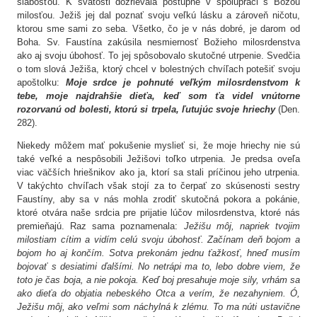
slabosťou. K svätosti dozrievala postupne v spolupráci s Božou
milosťou. Ježiš jej dal poznať svoju veľkú lásku a zároveň ničotu,
ktorou sme sami zo seba. Všetko, čo je v nás dobré, je darom od
Boha. Sv. Faustína zakúsila nesmiernosť Božieho milosrdenstva
ako aj svoju úbohosť. To jej spôsobovalo skutočné utrpenie. Svedčia
o tom slová Ježiša, ktorý chcel v bolestných chvíľach potešiť svoju
apoštolku:
Moje srdce je pohnuté veľkým milosrdenstvom k
tebe, moje najdrahšie dieťa, keď som ťa videl vnútorne
rozorvanú od bolesti, ktorú si trpela, ľutujúc svoje hriechy
(Den.
282).
Niekedy môžem mať pokušenie myslieť si, že moje hriechy nie sú
také veľké a nespôsobili Ježišovi toľko utrpenia. Je predsa oveľa
viac väčších hriešnikov ako ja, ktorí sa stali príčinou jeho utrpenia.
V takýchto chvíľach však stojí za to čerpať zo skúsenosti sestry
Faustíny, aby sa v nás mohla zrodiť skutočná pokora a pokánie,
ktoré otvára naše srdcia pre prijatie lúčov milosrdenstva, ktoré nás
premieňajú. Raz sama poznamenala:
Ježišu môj, napriek tvojim
milostiam cítim a vidím celú svoju úbohosť. Začínam deň bojom a
bojom ho aj končím. Sotva prekonám jednu ťažkosť, hneď musím
bojovať s desiatimi ďalšími. No netrápi ma to, lebo dobre viem, že
toto je čas boja, a nie pokoja. Keď boj presahuje moje sily, vrhám sa
ako dieťa do objatia nebeského Otca a verím, že nezahyniem. Ó,
Ježišu môj, ako veľmi som náchylná k zlému. To ma núti ustavične