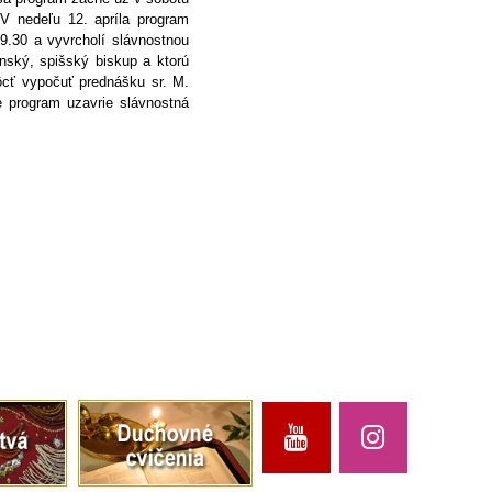
 V nedeľu 12. apríla program
9.30 a vyvrcholí slávnostnou
nský, spišský biskup a ktorú
ôcť vypočuť prednášku sr. M.
e program uzavrie slávnostná