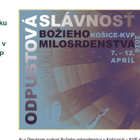
ku
 v
VP
Aj v Diecéznej svätyni Božieho milosrdenstva v Košiciach – KVP 