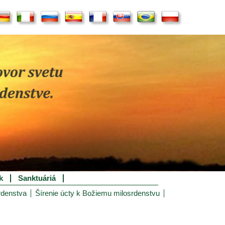
k
Sanktuáriá
rdenstva
Šírenie úcty k Božiemu milosrdenstvu