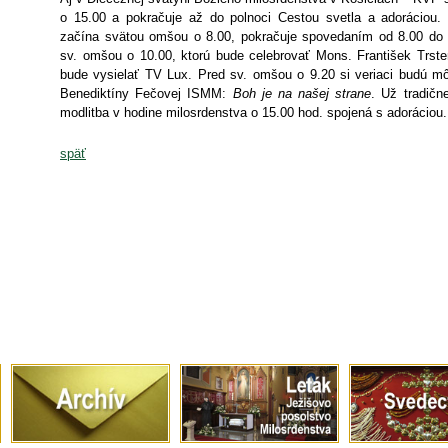
o 15.00 a pokračuje až do polnoci Cestou svetla a adoráciou.
začína svätou omšou o 8.00, pokračuje spovedaním od 8.00 do 
sv. omšou o 10.00, ktorú bude celebrovať Mons. František Trste
bude vysielať TV Lux. Pred sv. omšou o 9.20 si veriaci budú m
Benediktíny Fečovej ISMM:
Boh je na našej strane
. Už tradičn
modlitba v hodine milosrdenstva o 15.00 hod. spojená s adoráciou.
späť