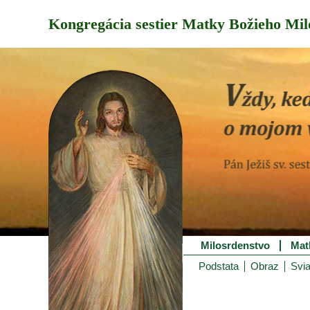
Kongregácia sestier Matky Božieho Mil
Milosrdenstvo
Mat
Podstata
Obraz
Svia