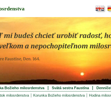
osrdenstva
ka Božieho milosrdenstva
Svätá sestra Faustína
Denníče
tok milosrdenstva
Korunka Božieho milosrdenstva
Hodina milos